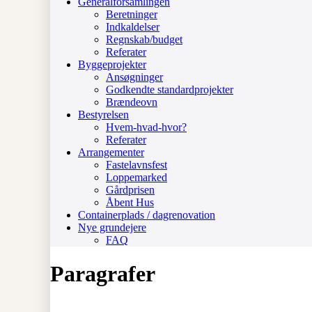
Generalforsamlingen
Beretninger
Indkaldelser
Regnskab/budget
Referater
Byggeprojekter
Ansøgninger
Godkendte standardprojekter
Brændeovn
Bestyrelsen
Hvem-hvad-hvor?
Referater
Arrangementer
Fastelavnsfest
Loppemarked
Gårdprisen
Åbent Hus
Containerplads / dagrenovation
Nye grundejere
FAQ
Paragrafer