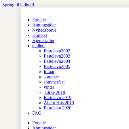
Spring til indhold
Forside
Åbningstider
Nyhedsbreve
Kontakt
Hjertestarter
Galleri
Fastelavn2002
Fastelavn2003
Fastelavn2004
Fastelavn2005
foraar
sommer
sommerfest
vinter
Tørke 2018
Fastelavn 2019
Åbent Hus 2019
Fastelavn 2020
FAQ
Forside
Åbningstider