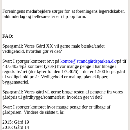
Foreningens medarbejdere sørger for, at foreningens legeredskaber,
faldunderlag og fællesarealer er i tip-top form.
FAQ:
Spørgsmål: Vores Gård XX vil gerne male bænke/andet
vedligehold, hvordan gør vi det?
Svar: I spørger kontoret (evt på
kontor@strandgårdsparken.dk
/på tlf
43734024/på kontoret fysisk) hvor mange penge I har tilbage i
regnskabsåret (der kører fra den 1/7-30/6) – der er 1.500 kr pr. gård
til vedligehold pr. år. Vedligehold er maling, plæneklipper,
byggemateriel.
Spørgsmål: Vores gård vil gerne bruge resten af pengene fra vores
gårdpris til gårdhygge/sommerfest, hvordan gør vi det?
Svar: I spørger kontoret hvor mange penge der er tilbage af
gårdprisen. Vindere de sidste ti år:
2015: Gård 19
2016: Gård 14