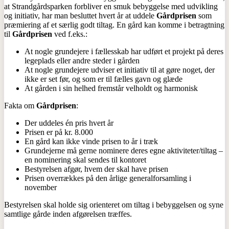
at Strandgårdsparken forbliver en smuk bebyggelse med udvikling
og initiativ, har man besluttet hvert år at uddele
Gårdprisen
som
præmiering af et særlig godt tiltag. En gård kan komme i betragtning
til
Gårdprisen
ved f.eks.:
At nogle grundejere i fællesskab har udført et projekt på deres
legeplads eller andre steder i gården
At nogle grundejere udviser et initiativ til at gøre noget, der
ikke er set før, og som er til fælles gavn og glæde
At gården i sin helhed fremstår velholdt og harmonisk
Fakta om
Gårdprisen
:
Der uddeles én pris hvert år
Prisen er på kr. 8.000
En gård kan ikke vinde prisen to år i træk
Grundejerne må gerne nominere deres egne aktiviteter/tiltag –
en nominering skal sendes til kontoret
Bestyrelsen afgør, hvem der skal have prisen
Prisen overrækkes på den årlige generalforsamling i
november
Bestyrelsen skal holde sig orienteret om tiltag i bebyggelsen og syne
samtlige gårde inden afgørelsen træffes.