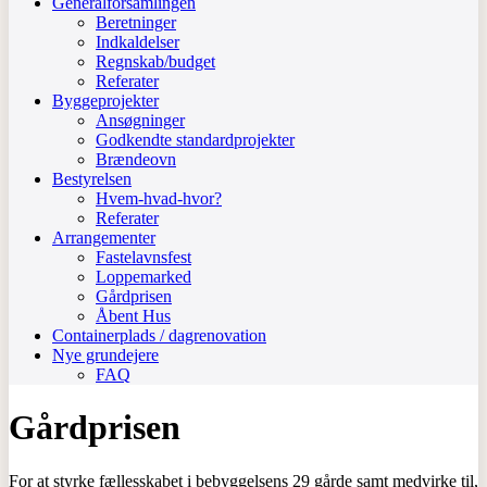
Generalforsamlingen
Beretninger
Indkaldelser
Regnskab/budget
Referater
Byggeprojekter
Ansøgninger
Godkendte standardprojekter
Brændeovn
Bestyrelsen
Hvem-hvad-hvor?
Referater
Arrangementer
Fastelavnsfest
Loppemarked
Gårdprisen
Åbent Hus
Containerplads / dagrenovation
Nye grundejere
FAQ
Gårdprisen
For at styrke fællesskabet i bebyggelsens 29 gårde samt medvirke til,