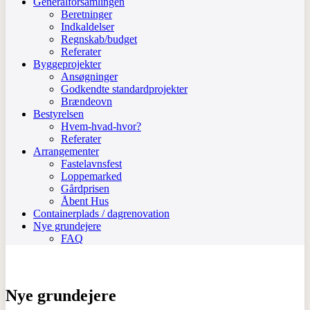
Generalforsamlingen
Beretninger
Indkaldelser
Regnskab/budget
Referater
Byggeprojekter
Ansøgninger
Godkendte standardprojekter
Brændeovn
Bestyrelsen
Hvem-hvad-hvor?
Referater
Arrangementer
Fastelavnsfest
Loppemarked
Gårdprisen
Åbent Hus
Containerplads / dagrenovation
Nye grundejere
FAQ
Nye grundejere