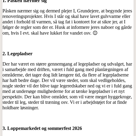
1. Påsken nærmer sig
Påsken nærmer sig og dermed plejer I, Grundejere, at begynde jeres
renoveringsprojekter. Hvis I står og skal have lavet gulvvarme eller
andet i forhold til varmen, så tag fat i kontoret for at sikre jer, at I
følger de regler som der er. Husk at informere jeres naboer og gårde
om, hvis I evt. skal have lukket for vandet osv. 😊
2. Legepladser
Der har været en større gennemgang af legepladser og udvalget, har
i samarbejde med driften, været i fuld gang med planlægningen af
områderne, det tager dog lidt længere tid, da flere af legepladserne
har haft bedre dage. Der vil være steder, som skal vedligeholdes,
nogle steder vil der blive tage legeredskaber ned og vi er i fuld gang
med at undersøge mulighederne for at tænke legepladser i et nyt
perspektiv. Der kan blive områder, som vil være meget hyggekroge,
steder til leg, steder til træning osv. Vi er i arbejdstøjet for at finde
holdbare løsninger.
3. Loppemarkedet og sommerfest 2026