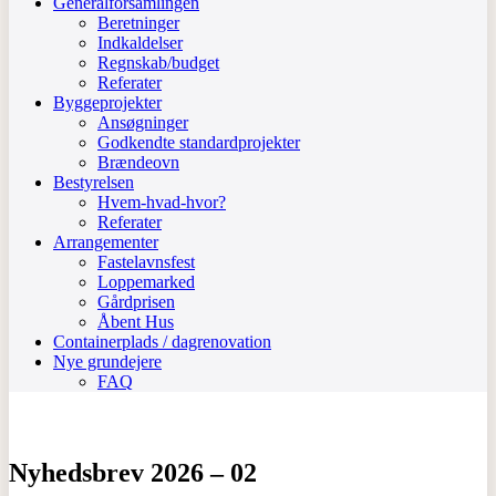
Generalforsamlingen
Beretninger
Indkaldelser
Regnskab/budget
Referater
Byggeprojekter
Ansøgninger
Godkendte standardprojekter
Brændeovn
Bestyrelsen
Hvem-hvad-hvor?
Referater
Arrangementer
Fastelavnsfest
Loppemarked
Gårdprisen
Åbent Hus
Containerplads / dagrenovation
Nye grundejere
FAQ
Nyhedsbrev 2026 – 02