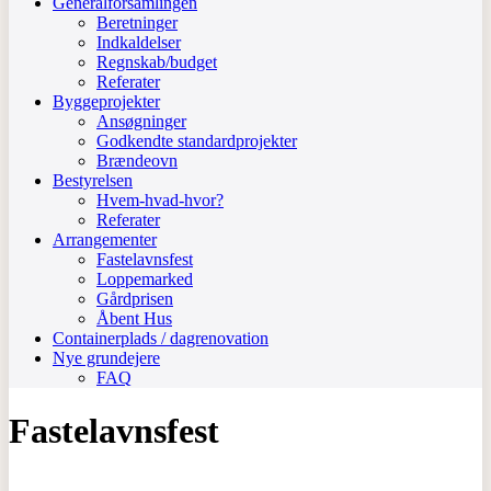
Generalforsamlingen
Beretninger
Indkaldelser
Regnskab/budget
Referater
Byggeprojekter
Ansøgninger
Godkendte standardprojekter
Brændeovn
Bestyrelsen
Hvem-hvad-hvor?
Referater
Arrangementer
Fastelavnsfest
Loppemarked
Gårdprisen
Åbent Hus
Containerplads / dagrenovation
Nye grundejere
FAQ
Fastelavnsfest