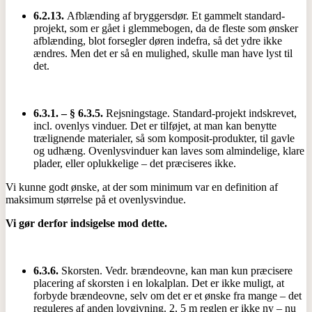
6.2.13.
Afblænding af bryggersdør. Et gammelt standard-
projekt, som er gået i glemmebogen, da de fleste som ønsker
afblænding, blot forsegler døren indefra, så det ydre ikke
ændres. Men det er så en mulighed, skulle man have lyst til
det.
6.3.1. – § 6.3.5.
Rejsningstage. Standard-projekt indskrevet,
incl. ovenlys vinduer. Det er tilføjet, at man kan benytte
trælignende materialer, så som komposit-produkter, til gavle
og udhæng. Ovenlysvinduer kan laves som almindelige, klare
plader, eller oplukkelige – det præciseres ikke.
Vi kunne godt ønske, at der som minimum var en definition af
maksimum størrelse på et ovenlysvindue.
Vi gør derfor indsigelse mod dette.
6.3.6.
Skorsten. Vedr. brændeovne, kan man kun præcisere
placering af skorsten i en lokalplan. Det er ikke muligt, at
forbyde brændeovne, selv om det er et ønske fra mange – det
reguleres af anden lovgivning. 2, 5 m reglen er ikke ny – nu