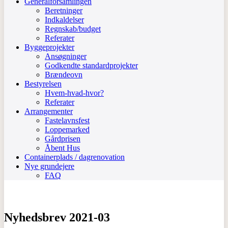
Generalforsamlingen
Beretninger
Indkaldelser
Regnskab/budget
Referater
Byggeprojekter
Ansøgninger
Godkendte standardprojekter
Brændeovn
Bestyrelsen
Hvem-hvad-hvor?
Referater
Arrangementer
Fastelavnsfest
Loppemarked
Gårdprisen
Åbent Hus
Containerplads / dagrenovation
Nye grundejere
FAQ
Nyhedsbrev 2021-03