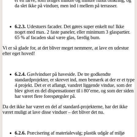
er en farve, som bruges mindre og mindre rundt omkring, og
da slet ikke på vinduer, men ind i mellem på terrasser.
6.2.3.
Udestuers facader. Det gøres super enkelt nu! Ikke
noget med max. 2 faste paneler, eller minimum 3 glaspartier.
65 % af facaden skal være glas, færdig bum.
Vi er så glade for, at det bliver meget nemmere, at lave en udestue
efter eget hoved!
6.2.4.
Gavlvinduer på haveside. De tre godkendte
standardprojekter, er skrevet ind, men bemærk at der er et type
4 projekt. Det er et aflangt, vandret liggende vindue, som der
blev givet en del dispensationer til i 80’erne, og som der siden
har været flere forespørgsler på.
Da det ikke har været en del af standard-projekterne, har det ikke
været muligt at lave disse vinduer – det bliver det nu.
6.2.6.
Præcisering af materialevalg; plastik udgår af miljø