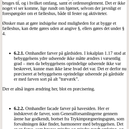
bruges til, og i hvilket omfang, samt et ordensreglement. Det er ikke
noget vi ser komme, lige rundt om hjørnet, selvom der jævnligt er
forespørgsler om et fælleshus, både til fester og aktiviteter.
Ønsker man at gøre indsigelse mod muligheden for at bygge et
fælleshus, kan dette gøres uden at angive §, ellers gøres det under §
4.
6.2.1.
Omhandler farver på gårdsiden. I lokalplan 1.17 stod at
bebyggelsens ydre udseende ikke måtte ændres i væsentlig
grad – men da bebyggelsens oprindelige udseende ikke var
beskrevet, kunne man ikke læse hvad det var. Det er derfor nu
præciseret at bebyggelsens oprindelige udseende på gårdside
er med farven sort på alt ”træværk”.
Der er altså ingen ændring her, blot en præcisering.
6.2.2.
Omhandler facade farver på havesiden. Her er
indskrevet de farver, som Generalforsamlingerne gennem
årene har godkendt, bortset fra Trykimprægneringsgrøn, som
forvaltningen ikke finder, harmonerer med bebyggelsen. Det