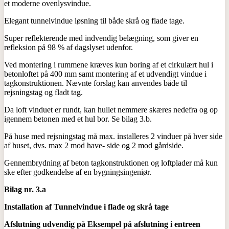
et moderne ovenlysvindue.
Elegant tunnelvindue løsning til både skrå og flade tage.
Super reflekterende med indvendig belægning, som giver en
refleksion på 98 % af dagslyset udenfor.
Ved montering i rummene kræves kun boring af et cirkulært hul i
betonloftet på 400 mm samt montering af et udvendigt vindue i
tagkonstruktionen. Nævnte forslag kan anvendes både til
rejsningstag og fladt tag.
Da loft vinduet er rundt, kan hullet nemmere skæres nedefra og op
igennem betonen med et hul bor. Se bilag 3.b.
På huse med rejsningstag må max. installeres 2 vinduer på hver side
af huset, dvs. max 2 mod have- side og 2 mod gårdside.
Gennembrydning af beton tagkonstruktionen og loftplader må kun
ske efter godkendelse af en bygningsingeniør.
Bilag nr. 3.a
Installation af Tunnelvindue i flade og skrå tage
Afslutning udvendig på Eksempel på afslutning i entreen