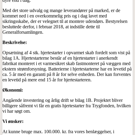
dyre end i dag.
Med det store udvalg og mange leverandører på marked, er de
kommet ned i en overkommelig pris og i dag lavet med
sikringsskabe, der er velegnet til at montere udendørs. Bestyrelsen
besluttede derfor, i februar 2018, at indstille dette til
Generalforsamlingen.
Beskrivelse:
Opsætning af 4 stk. hjertestarter i opvarmet skab fordelt som vist på
bilag 1A. Hjertestarterne består af en hjertestarter i anerkendt
fabrikat monteret i et varmesikret skab fastmonteret på væggen med
ekstern strømforsyning. Batterierne i hjertestarterne har en levetid på
ca. 5 år med en garanti på 8 år for selve enheden. Der kan forventes
en levetid på mere end 15 år for hjertestarteren.
Økonomi:
Angående investering og årlig drift se bilag 1B. Projektet bliver
billigere såfremt vi får en gratis hjertestarter fra Trygfonden, hvilken
vi har søgt om.
Vi ønsker:
At kunne bruge max. 100.000. kr. fra vores henlæggelser, i