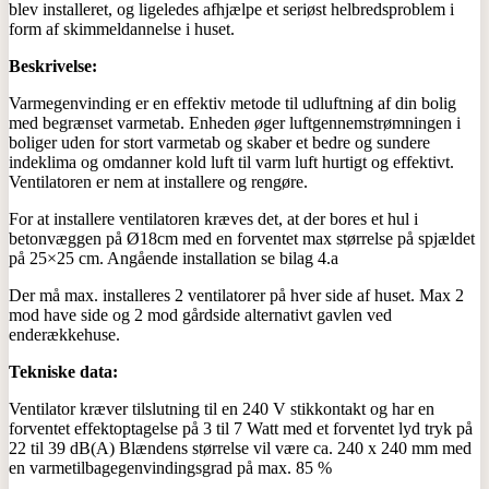
blev installeret, og ligeledes afhjælpe et seriøst helbredsproblem i
form af skimmeldannelse i huset.
Beskrivelse:
Varmegenvinding er en effektiv metode til udluftning af din bolig
med begrænset varmetab. Enheden øger luftgennemstrømningen i
boliger uden for stort varmetab og skaber et bedre og sundere
indeklima og omdanner kold luft til varm luft hurtigt og effektivt.
Ventilatoren er nem at installere og rengøre.
For at installere ventilatoren kræves det, at der bores et hul i
betonvæggen på Ø18cm med en forventet max størrelse på spjældet
på 25×25 cm. Angående installation se bilag 4.a
Der må max. installeres 2 ventilatorer på hver side af huset. Max 2
mod have side og 2 mod gårdside alternativt gavlen ved
enderækkehuse.
Tekniske data:
Ventilator kræver tilslutning til en 240 V stikkontakt og har en
forventet effektoptagelse på 3 til 7 Watt med et forventet lyd tryk på
22 til 39 dB(A) Blændens størrelse vil være ca. 240 x 240 mm med
en varmetilbagegenvindingsgrad på max. 85 %