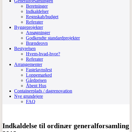
Generalforsamlingen
Beretninger
Indkaldelser
Regnskab/budget
Referater
Byggeprojekter
Ansøgninger
Godkendte standardprojekter
Brændeovn
Bestyrelsen
Hvem-hvad-hvor?
Referater
Arrangementer
Fastelavnsfest
Loppemarked
Gårdprisen
Åbent Hus
Containerplads / dagrenovation
Nye grundejere
FAQ
Indkaldelse til ordinær generalforsamling