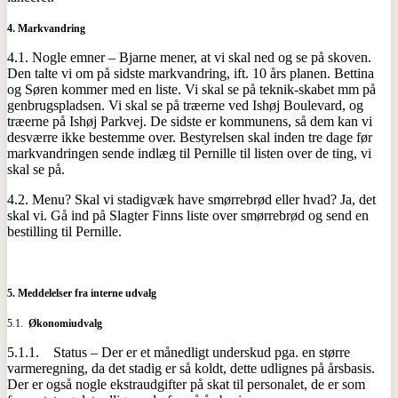
4.
Markvandring
4.1. Nogle emner – Bjarne mener, at vi skal ned og se på skoven.
Den talte vi om på sidste markvandring, ift. 10 års planen. Bettina
og Søren kommer med en liste. Vi skal se på teknik-skabet mm på
genbrugspladsen. Vi skal se på træerne ved Ishøj Boulevard, og
træerne på Ishøj Parkvej. De sidste er kommunens, så dem kan vi
desværre ikke bestemme over. Bestyrelsen skal inden tre dage før
markvandringen sende indlæg til Pernille til listen over de ting, vi
skal se på.
4.2. Menu? Skal vi stadigvæk have smørrebrød eller hvad? Ja, det
skal vi. Gå ind på Slagter Finns liste over smørrebrød og send en
bestilling til Pernille.
5.
Meddelelser fra interne udvalg
5.1.
Økonomiudvalg
5.1.1. Status – Der er et månedligt underskud pga. en større
varmeregning, da det stadig er så koldt, dette udlignes på årsbasis.
Der er også nogle ekstraudgifter på skat til personalet, de er som