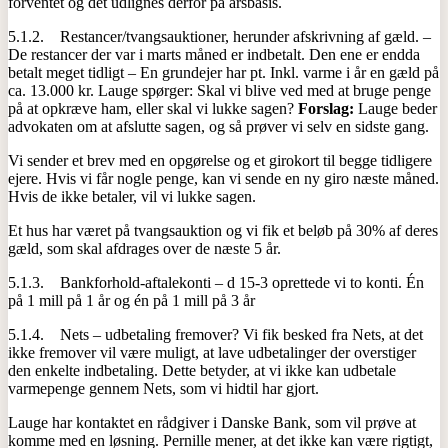
forventet og det udlignes derfor på årsbasis.
5.1.2. Restancer/tvangsauktioner, herunder afskrivning af gæld. –
De restancer der var i marts måned er indbetalt. Den ene er endda
betalt meget tidligt – En grundejer har pt. Inkl. varme i år en gæld på
ca. 13.000 kr. Lauge spørger: Skal vi blive ved med at bruge penge
på at opkræve ham, eller skal vi lukke sagen?
Forslag:
Lauge beder
advokaten om at afslutte sagen, og så prøver vi selv en sidste gang.
Vi sender et brev med en opgørelse og et girokort til begge tidligere
ejere. Hvis vi får nogle penge, kan vi sende en ny giro næste måned.
Hvis de ikke betaler, vil vi lukke sagen.
Et hus har været på tvangsauktion og vi fik et beløb på 30% af deres
gæld, som skal afdrages over de næste 5 år.
5.1.3. Bankforhold-aftalekonti – d 15-3 oprettede vi to konti. Én
på 1 mill på 1 år og én på 1 mill på 3 år
5.1.4. Nets – udbetaling fremover? Vi fik besked fra Nets, at det
ikke fremover vil være muligt, at lave udbetalinger der overstiger
den enkelte indbetaling. Dette betyder, at vi ikke kan udbetale
varmepenge gennem Nets, som vi hidtil har gjort.
Lauge har kontaktet en rådgiver i Danske Bank, som vil prøve at
komme med en løsning. Pernille mener, at det ikke kan være rigtigt,