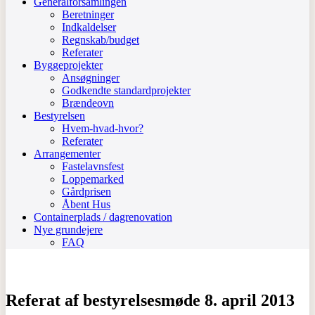
Generalforsamlingen
Beretninger
Indkaldelser
Regnskab/budget
Referater
Byggeprojekter
Ansøgninger
Godkendte standardprojekter
Brændeovn
Bestyrelsen
Hvem-hvad-hvor?
Referater
Arrangementer
Fastelavnsfest
Loppemarked
Gårdprisen
Åbent Hus
Containerplads / dagrenovation
Nye grundejere
FAQ
Referat af bestyrelsesmøde 8. april 2013