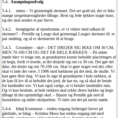
5.4.
Ansøgningsudvalg
5.4.1. status – Vi gennemgik skemaet. Det ser godt ud, der er ikke
mange uregelmæssigheder tilbage. Bent og Jette tjekker nogle huse,
og der skal sendes et par breve.
5.4.2. besigtigelse af ejendomme, er vi videre med udkast til
skemaer? – Pernille og Lauge skal gennemgå Lauges skemaer ift. et
par småting, og så er skemaerne til at bruge.
5.4.3. Grundejer – skel – DET DREJER SIG IKKE OM 30 CM,
MEN 70-100 CM OG DET ER HELE RÆKKEN. – På sidste
møde blev vi enige om, at grundejeren kunne beholde placeringen af
sit hegn, fordi vi troede, at det drejede sig om ca 30 cm. Det gør det
ikke, det drejer sig om 70-100 cm. Skal vi gøre noget ved det, eller
skal vi lade det være. I 1996 stod hækkene på det sted, de skulle. Vi
kan gøre flere ting. Vi kan fx sige til grundejerne i hele rækken, at
de kan få lov til at beholde det jord, de har nu, og så skal de betale
for landmåler osv. Vi kan også vælge, at vi betaler landmåler mm.
Og vi kan beslutte, at hele rækken skal rykke deres hække og hegn
tilbage til det oprindelige skel. – Bjarne og Pernille går ned til
husrækken og måler skelpælene. Vi taler om det på næste møde.
5.4.4. Ishøj Kommune – endnu engang forlænget farver på
gårdside, se bilag – Kristina Moos har endnu engang talt med