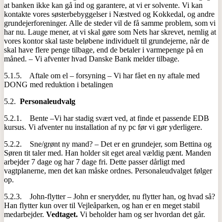
at banken ikke kan gå ind og garantere, at vi er solvente. Vi kan
kontakte vores søsterbebyggelser i Næstved og Kokkedal, og andre
grundejerforeninger. Alle de steder vil de få samme problem, som vi
har nu. Lauge mener, at vi skal gøre som Nets har skrevet, nemlig at
vores kontor skal taste beløbene individuelt til grundejerne, når de
skal have flere penge tilbage, end de betaler i varmepenge på en
måned. – Vi afventer hvad Danske Bank melder tilbage.
5.1.5. Aftale om el – forsyning – Vi har fået en ny aftale med
DONG med reduktion i betalingen
5.2.
Personaleudvalg
5.2.1. Bente –Vi har stadig svært ved, at finde et passende EDB
kursus. Vi afventer nu installation af ny pc før vi gør yderligere.
5.2.2. Sne/grønt ny mand? – Det er en grundejer, som Bettina og
Søren tit taler med. Han holder sit eget areal vældig pænt. Manden
arbejder 7 dage og har 7 dage fri. Dette passer dårligt med
vagtplanerne, men det kan måske ordnes. Personaleudvalget følger
op.
5.2.3. John-flytter – John er snerydder, nu flytter han, og hvad så?
Han flytter kun over til Vejleåparken, og han er en meget stabil
medarbejder.
Vedtaget.
Vi beholder ham og ser hvordan det går.