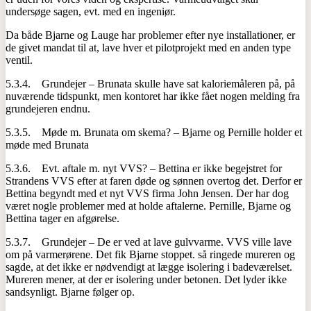
undersøge sagen, evt. med en ingeniør.
Da både Bjarne og Lauge har problemer efter nye installationer, er
de givet mandat til at, lave hver et pilotprojekt med en anden type
ventil.
5.3.4. Grundejer – Brunata skulle have sat kaloriemåleren på, på
nuværende tidspunkt, men kontoret har ikke fået nogen melding fra
grundejeren endnu.
5.3.5. Møde m. Brunata om skema? – Bjarne og Pernille holder et
møde med Brunata
5.3.6. Evt. aftale m. nyt VVS? – Bettina er ikke begejstret for
Strandens VVS efter at faren døde og sønnen overtog det. Derfor er
Bettina begyndt med et nyt VVS firma John Jensen. Der har dog
været nogle problemer med at holde aftalerne. Pernille, Bjarne og
Bettina tager en afgørelse.
5.3.7. Grundejer – De er ved at lave gulvvarme. VVS ville lave
om på varmerørene. Det fik Bjarne stoppet. så ringede mureren og
sagde, at det ikke er nødvendigt at lægge isolering i badeværelset.
Mureren mener, at der er isolering under betonen. Det lyder ikke
sandsynligt. Bjarne følger op.