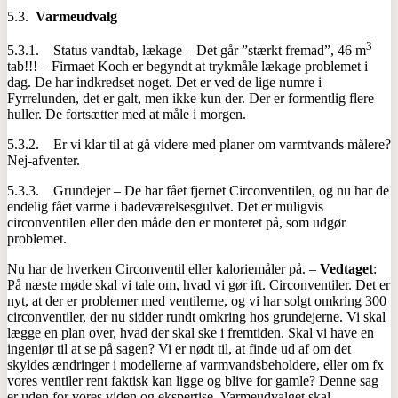
5.3.
Varmeudvalg
3
5.3.1. Status vandtab, lækage – Det går ”stærkt fremad”, 46 m
tab!!! – Firmaet Koch er begyndt at trykmåle lækage problemet i
dag. De har indkredset noget. Det er ved de lige numre i
Fyrrelunden, det er galt, men ikke kun der. Der er formentlig flere
huller. De fortsætter med at måle i morgen.
5.3.2. Er vi klar til at gå videre med planer om varmtvands målere?
Nej-afventer.
5.3.3. Grundejer – De har fået fjernet Circonventilen, og nu har de
endelig fået varme i badeværelsesgulvet. Det er muligvis
circonventilen eller den måde den er monteret på, som udgør
problemet.
Nu har de hverken Circonventil eller kaloriemåler på. –
Vedtaget
:
På næste møde skal vi tale om, hvad vi gør ift. Circonventiler. Det er
nyt, at der er problemer med ventilerne, og vi har solgt omkring 300
circonventiler, der nu sidder rundt omkring hos grundejerne. Vi skal
lægge en plan over, hvad der skal ske i fremtiden. Skal vi have en
ingeniør til at se på sagen? Vi er nødt til, at finde ud af om det
skyldes ændringer i modellerne af varmvandsbeholdere, eller om fx
vores ventiler rent faktisk kan ligge og blive for gamle? Denne sag
er uden for vores viden og ekspertise. Varmeudvalget skal