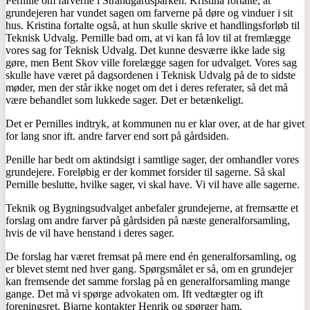
Pernille om farverne i Strandgårdsparken. Kristina fortalte, at
grundejeren har vundet sagen om farverne på døre og vinduer i sit
hus. Kristina fortalte også, at hun skulle skrive et handlingsforløb til
Teknisk Udvalg. Pernille bad om, at vi kan få lov til at fremlægge
vores sag for Teknisk Udvalg. Det kunne desværre ikke lade sig
gøre, men Bent Skov ville forelægge sagen for udvalget. Vores sag
skulle have været på dagsordenen i Teknisk Udvalg på de to sidste
møder, men der står ikke noget om det i deres referater, så det må
være behandlet som lukkede sager. Det er betænkeligt.
Det er Pernilles indtryk, at kommunen nu er klar over, at de har givet
for lang snor ift. andre farver end sort på gårdsiden.
Penille har bedt om aktindsigt i samtlige sager, der omhandler vores
grundejere. Foreløbig er der kommet forsider til sagerne. Så skal
Pernille beslutte, hvilke sager, vi skal have. Vi vil have alle sagerne.
Teknik og Bygningsudvalget anbefaler grundejerne, at fremsætte et
forslag om andre farver på gårdsiden på næste generalforsamling,
hvis de vil have henstand i deres sager.
De forslag har været fremsat på mere end én generalforsamling, og
er blevet stemt ned hver gang. Spørgsmålet er så, om en grundejer
kan fremsende det samme forslag på en generalforsamling mange
gange. Det må vi spørge advokaten om. Ift vedtægter og ift
foreningsret. Bjarne kontakter Henrik og spørger ham.