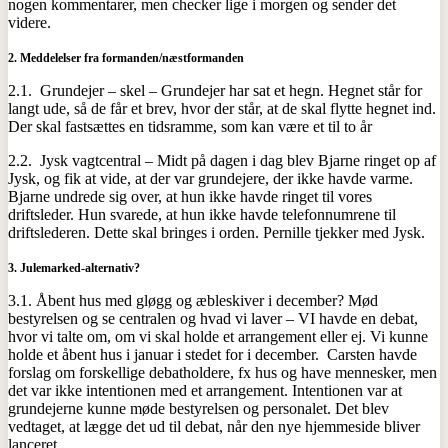
nogen kommentarer, men checker lige i morgen og sender det
videre.
2.
Meddelelser fra formanden/næstformanden
2.1. Grundejer – skel – Grundejer har sat et hegn. Hegnet står for
langt ude, så de får et brev, hvor der står, at de skal flytte hegnet ind.
Der skal fastsættes en tidsramme, som kan være et til to år
2.2. Jysk vagtcentral – Midt på dagen i dag blev Bjarne ringet op af
Jysk, og fik at vide, at der var grundejere, der ikke havde varme.
Bjarne undrede sig over, at hun ikke havde ringet til vores
driftsleder. Hun svarede, at hun ikke havde telefonnumrene til
driftslederen. Dette skal bringes i orden. Pernille tjekker med Jysk.
3.
Julemarked-alternativ?
3.1. Åbent hus med gløgg og æbleskiver i december? Mød
bestyrelsen og se centralen og hvad vi laver – VI havde en debat,
hvor vi talte om, om vi skal holde et arrangement eller ej. Vi kunne
holde et åbent hus i januar i stedet for i december. Carsten havde
forslag om forskellige debatholdere, fx hus og have mennesker, men
det var ikke intentionen med et arrangement. Intentionen var at
grundejerne kunne møde bestyrelsen og personalet. Det blev
vedtaget, at lægge det ud til debat, når den nye hjemmeside bliver
lanceret.