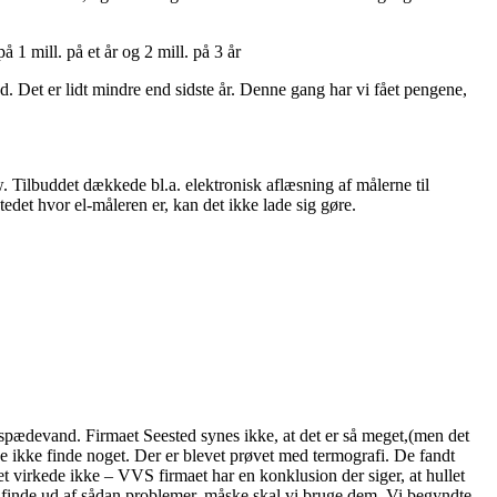
 1 mill. på et år og 2 mill. på 3 år
. Det er lidt mindre end sidste år. Denne gang har vi fået pengene,
kw. Tilbuddet dækkede bl.a. elektronisk aflæsning af målerne til
edet hvor el-måleren er, kan det ikke lade sig gøre.
spædevand. Firmaet Seested synes ikke, at det er så meget,(men det
e ikke finde noget. Der er blevet prøvet med termografi. De fandt
 det virkede ikke – VVS firmaet har en konklusion der siger, at hullet
 finde ud af sådan problemer, måske skal vi bruge dem. Vi begyndte