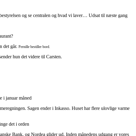
styrelsen og se centralen og hvad vi laver… Udsat til næste gang
aurant?
an det går.
Pernille bestiller bord.
ender hun det videre til Carsten.
e i januar måned
rmeregningen. Sagen ender i Inkasso. Huset har flere ulovlige varme
inge det i orden
 Danske Bank, og Nordea glider ud. Inden månedens udgang er vores