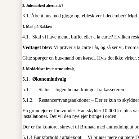
3.
Julemarked-alternativ?
3.1. Åbent hus med gløgg og æbleskiver i december? Mød be
4.
Mad på Bakken
4.1. Skal vi have menu, buffet eller a la carte? Hvilken rest
Vedtaget blev:
Vi prøver a la carte i år, og så ser vi, hvord
Gitte spørger en bus-mand om kørsel. Hvis det ikke virker, s
5.
Meddelelser fra interne udvalg
5.1.
Økonomiudvalg
5.1.1. Status – Ingen bemærkninger fra kassereren
5.1.2. Restancer/tvangsauktioner – Der er kun to skyldner
En grundejer er forsvundet. Han skylder 10.000 kr. plus va
installationer. Det vil den nye ejer bringe i orden.
Der er fra kontoret skrevet til Brunata med anmodning at br
5.1.3 Bankforhold / aftalekonti – Vi bruger mere og mere