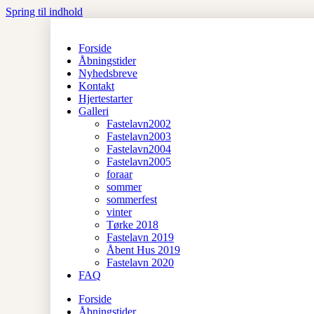
Spring til indhold
Forside
Åbningstider
Nyhedsbreve
Kontakt
Hjertestarter
Galleri
Fastelavn2002
Fastelavn2003
Fastelavn2004
Fastelavn2005
foraar
sommer
sommerfest
vinter
Tørke 2018
Fastelavn 2019
Åbent Hus 2019
Fastelavn 2020
FAQ
Forside
Åbningstider