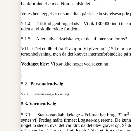
bankforbindelse med Nordea afsluttet.
Vores henlæggelser er som aftalt på sidste bestyrelsesmøde på
5.1.4 Tilskud genbrugsplads – Vi fik 130.000 ind i tilskud
uden at vi skulle rykke for dem
5.1.5. Alternative el-selskaber, er det af interesse for os?
VI har fået et tilbud fra Elvstrøm. Vi giver nu 2,15 kr. pr. 
terrænbelysning, men da det kræver internetforbindelse på st
Vedtaget blev:
Vi gør ikke noget ved sagen nu
.
5.2.
Personaleudvalg
5.2.1. Personalesag – lukket sag
5.3.
Varmeudvalg
3
5.3.1 Status vandtab, lækage – Februar har brugt 32 m
synes vi) Fredag målte firmaet Løgstør-røg rørene. De kunn
noget to steder, dvs. det var tørt, da det blev gravet op. Så
måske er kun 1,5 mm .- Leif Koch A/S er et firma, der kan