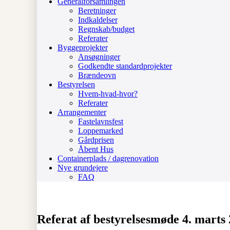
Generalforsamlingen
Beretninger
Indkaldelser
Regnskab/budget
Referater
Byggeprojekter
Ansøgninger
Godkendte standardprojekter
Brændeovn
Bestyrelsen
Hvem-hvad-hvor?
Referater
Arrangementer
Fastelavnsfest
Loppemarked
Gårdprisen
Åbent Hus
Containerplads / dagrenovation
Nye grundejere
FAQ
Referat af bestyrelsesmøde 4. marts