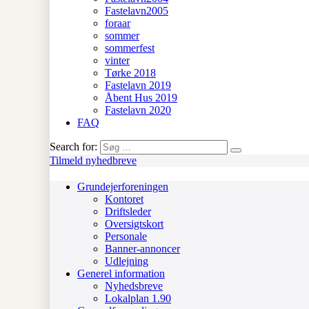
Fastelavn2005
foraar
sommer
sommerfest
vinter
Tørke 2018
Fastelavn 2019
Åbent Hus 2019
Fastelavn 2020
FAQ
Search for:
Tilmeld nyhedbreve
Grundejerforeningen
Kontoret
Driftsleder
Oversigtskort
Personale
Banner-annoncer
Udlejning
Generel information
Nyhedsbreve
Lokalplan 1.90