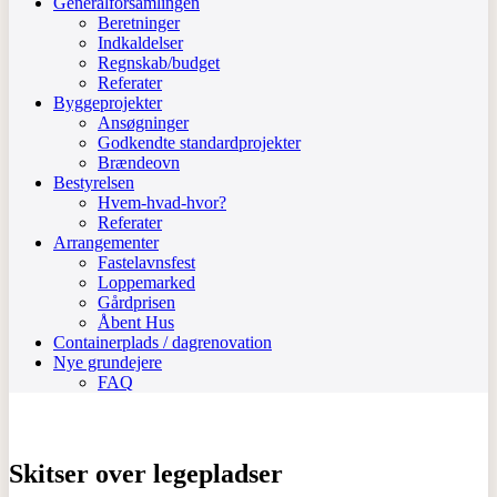
Generalforsamlingen
Beretninger
Indkaldelser
Regnskab/budget
Referater
Byggeprojekter
Ansøgninger
Godkendte standardprojekter
Brændeovn
Bestyrelsen
Hvem-hvad-hvor?
Referater
Arrangementer
Fastelavnsfest
Loppemarked
Gårdprisen
Åbent Hus
Containerplads / dagrenovation
Nye grundejere
FAQ
Skitser over legepladser