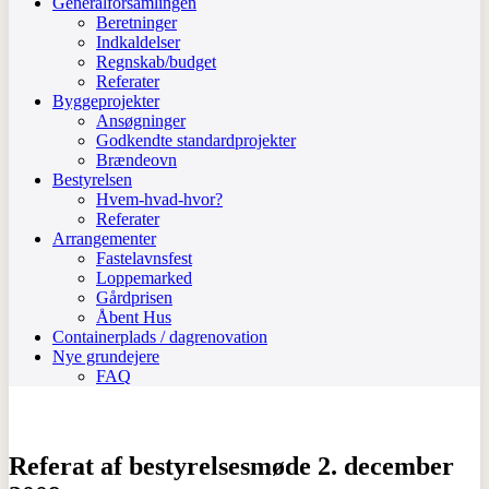
Generalforsamlingen
Beretninger
Indkaldelser
Regnskab/budget
Referater
Byggeprojekter
Ansøgninger
Godkendte standardprojekter
Brændeovn
Bestyrelsen
Hvem-hvad-hvor?
Referater
Arrangementer
Fastelavnsfest
Loppemarked
Gårdprisen
Åbent Hus
Containerplads / dagrenovation
Nye grundejere
FAQ
Referat af bestyrelsesmøde 2. december