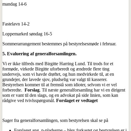
mandag 14-6
Fastelavn 14-2
Loppemarked søndag 16-5
Sommerarrangement bestemmes på bestyrelsesmøde i februar.
5.
Evaluering af generalforsamlingen.
Vi er ikke tilfreds med Birgitte Harring Lund. Til trods for et
formøde, virkede Birgitte uforberedt og ændrede flere ting
undervejs, som vi havde drøftet, og hun medvirkede til, at en
grundejer, der lavede sjov, pludselig var valgt til kasserer.
Bestyrelsen kommer til at fremstå som idioter, selvom vi er vel
forberedte.
Forslag
. Til næste generalforsamling har vi en dirigent
som er vant til den slags, og en advokat på side linien, som kan
rådgive ved tvivlsspørgsmål.
Forslaget er vedtaget
Sager fra generalforsamlingen, som bestyrelsen skal se på
Forslaget ang. p-pladserne – blev forkastet og bestyrelsen er i