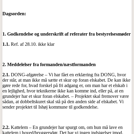
Dagsorden:
1.
Godkendelse og underskrift af referater fra bestyrelsesmøder
1.1.
Ref. af 28.10. ikke klar
2.
Meddelelser fra formanden/næstformanden
2.1.
DONG-afgørelse – Vi har fået en erklæring fra DONG, hvor
der står, at man ikke må sætte et skur op foran elskabet. De kan ikke
gøre rede for, hvad forskel på fri adgang er, om man har et elskab i
en lejlighed, hvor teknikerne ikke kan komme ind, eller på, at en
grundejer har et skur foran elskabet. – Projektet skal fremover være
sådan, at dobbeltskuret skal stå på den anden side af elskabet. Vi
sender projektet til Ishøj kommune til godkendelse.
2.2.
Kattelem – En grundejer har spurgt om, om hun må lave en
kattelem i hoved/bryggersdør. Det har vi ingen indsigelser imod.