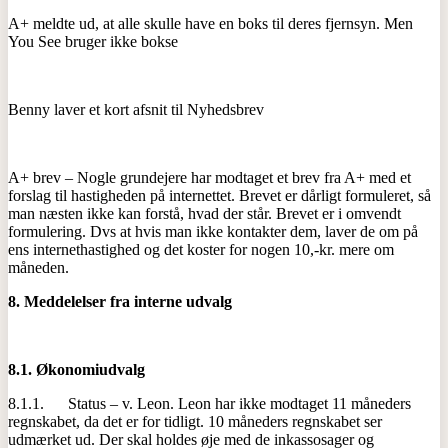
A+ meldte ud, at alle skulle have en boks til deres fjernsyn. Men
You See bruger ikke bokse
Benny laver et kort afsnit til Nyhedsbrev
A+ brev – Nogle grundejere har modtaget et brev fra A+ med et
forslag til hastigheden på internettet. Brevet er dårligt formuleret, så
man næsten ikke kan forstå, hvad der står. Brevet er i omvendt
formulering. Dvs at hvis man ikke kontakter dem, laver de om på
ens internethastighed og det koster for nogen 10,-kr. mere om
måneden.
8.
Meddelelser fra interne udvalg
8.1.
Økonomiudvalg
8.1.1. Status – v. Leon. Leon har ikke modtaget 11 måneders
regnskabet, da det er for tidligt. 10 måneders regnskabet ser
udmærket ud. Der skal holdes øje med de inkassosager og