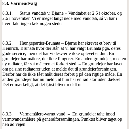
8.3.
Varmeudvalg
8.3.1. Status vandtab v. Bjarne – Vandtabet er 2.5 i oktober, og
2,6 i november. Vi er meget langt nede med vandtab, så vi har i
hvert fald ingen læk nogen steder.
8.3.2. Hængepartier-Brunata – Bjarne har skrevet et brev til
Heinrich, Brunata hvor der står, at vi har valgt Brunata pga. deres
gode service, men det har vi desværre ikke oplevet endnu. En
grundejer har målere, der ikke fungerer. En anden grundejer, med en
ny radiator, får sat måleren et forkert sted. – En grundejer har lavet
om på sine radiatorer uden at melde det til grundejerforeningen.
Derfor har de ikke fået målt deres forbrug på den rigtige måde. En
anden grundejer har nu meldt, at hun har en radiator uden dæksel.
Det er mærkeligt, at det først bliver meldt nu
8.3.3. Varmemålere-varmt vand. – En grundejer talte imod
varmtvandsmålere på generalforsamlingen. Punktet bliver taget op
hen ad vejen