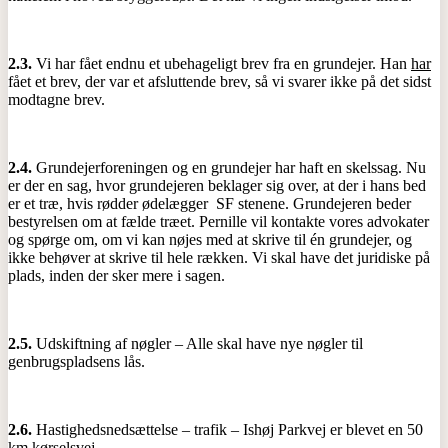
2.3.
Vi har fået endnu et ubehageligt brev fra en grundejer. Han
har
fået et brev, der var et afsluttende brev, så vi svarer ikke på det sidst
modtagne brev.
2.4.
Grundejerforeningen og en grundejer har haft en skelssag. Nu
er der en sag, hvor grundejeren beklager sig over, at der i hans bed
er et træ, hvis rødder ødelægger SF stenene. Grundejeren beder
bestyrelsen om at fælde træet. Pernille vil kontakte vores advokater
og spørge om, om vi kan nøjes med at skrive til én grundejer, og
ikke behøver at skrive til hele rækken. Vi skal have det juridiske på
plads, inden der sker mere i sagen.
2.5.
Udskiftning af nøgler – Alle skal have nye nøgler til
genbrugspladsens lås.
2.6.
Hastighedsnedsættelse – trafik – Ishøj Parkvej er blevet en 50
km kørselsvej.