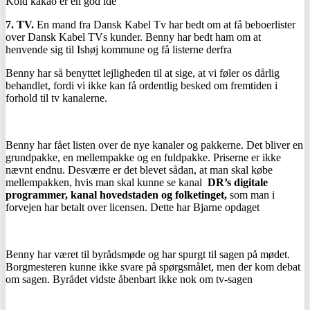
Kold kakao er en god ide
7.
TV.
En mand fra Dansk Kabel Tv har bedt om at få beboerlister
over Dansk Kabel TVs kunder. Benny har bedt ham om at
henvende sig til Ishøj kommune og få listerne derfra
Benny har så benyttet lejligheden til at sige, at vi føler os dårlig
behandlet, fordi vi ikke kan få ordentlig besked om fremtiden i
forhold til tv kanalerne.
Benny har fået listen over de nye kanaler og pakkerne. Det bliver en
grundpakke, en mellempakke og en fuldpakke. Priserne er ikke
nævnt endnu. Desværre er det blevet sådan, at man skal købe
mellempakken, hvis man skal kunne se kanal
DR’s digitale
programmer, kanal hovedstaden og folketinget,
som man i
forvejen har betalt over licensen. Dette har Bjarne opdaget
Benny har været til byrådsmøde og har spurgt til sagen på mødet.
Borgmesteren kunne ikke svare på spørgsmålet, men der kom debat
om sagen. Byrådet vidste åbenbart ikke nok om tv-sagen