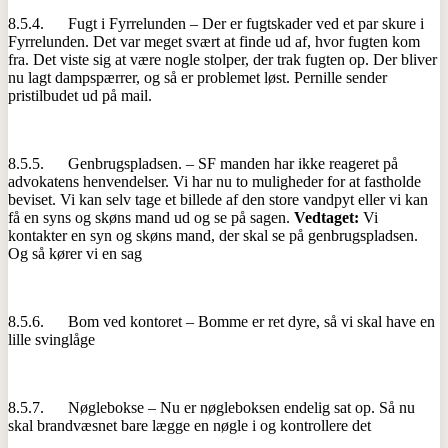
8.5.4. Fugt i Fyrrelunden – Der er fugtskader ved et par skure i
Fyrrelunden. Det var meget svært at finde ud af, hvor fugten kom
fra. Det viste sig at være nogle stolper, der trak fugten op. Der bliver
nu lagt dampspærrer, og så er problemet løst. Pernille sender
pristilbudet ud på mail.
8.5.5. Genbrugspladsen. – SF manden har ikke reageret på
advokatens henvendelser. Vi har nu to muligheder for at fastholde
beviset. Vi kan selv tage et billede af den store vandpyt eller vi kan
få en syns og skøns mand ud og se på sagen.
Vedtaget:
Vi
kontakter en syn og skøns mand, der skal se på genbrugspladsen.
Og så kører vi en sag
8.5.6. Bom ved kontoret – Bomme er ret dyre, så vi skal have en
lille svinglåge
8.5.7. Nøglebokse – Nu er nøgleboksen endelig sat op. Så nu
skal brandvæsnet bare lægge en nøgle i og kontrollere det