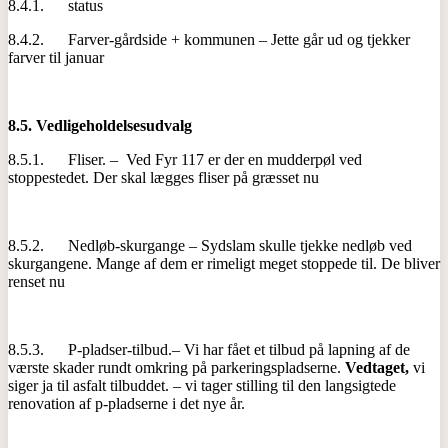
8.4.1. status
8.4.2. Farver-gårdside + kommunen – Jette går ud og tjekker
farver til januar
8.5.
Vedligeholdelsesudvalg
8.5.1. Fliser. – Ved Fyr 117 er der en mudderpøl ved
stoppestedet. Der skal lægges fliser på græsset nu
8.5.2. Nedløb-skurgange – Sydslam skulle tjekke nedløb ved
skurgangene. Mange af dem er rimeligt meget stoppede til. De bliver
renset nu
8.5.3. P-pladser-tilbud.– Vi har fået et tilbud på lapning af de
værste skader rundt omkring på parkeringspladserne.
Vedtaget,
vi
siger ja til asfalt tilbuddet. – vi tager stilling til den langsigtede
renovation af p-pladserne i det nye år.