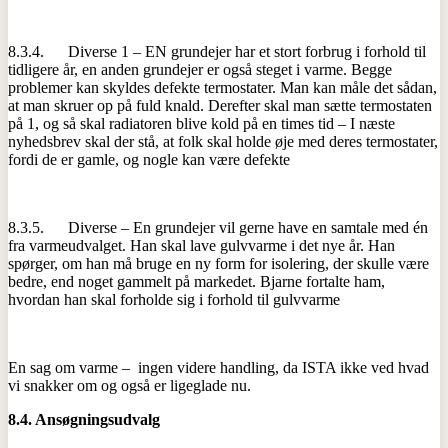
8.3.4. Diverse 1 – EN grundejer har et stort forbrug i forhold til
tidligere år, en anden grundejer er også steget i varme. Begge
problemer kan skyldes defekte termostater. Man kan måle det sådan,
at man skruer op på fuld knald. Derefter skal man sætte termostaten
på 1, og så skal radiatoren blive kold på en times tid – I næste
nyhedsbrev skal der stå, at folk skal holde øje med deres termostater,
fordi de er gamle, og nogle kan være defekte
8.3.5. Diverse – En grundejer vil gerne have en samtale med én
fra varmeudvalget. Han skal lave gulvvarme i det nye år. Han
spørger, om han må bruge en ny form for isolering, der skulle være
bedre, end noget gammelt på markedet. Bjarne fortalte ham,
hvordan han skal forholde sig i forhold til gulvvarme
En sag om varme – ingen videre handling, da ISTA ikke ved hvad
vi snakker om og også er ligeglade nu.
8.4.
Ansøgningsudvalg