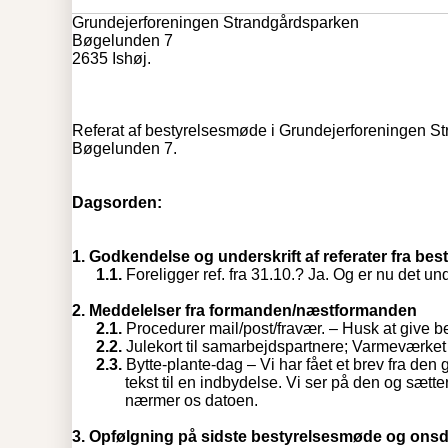
Grundejerforeningen Strandgårdsparken
Bøgelunden 7
2635 Ishøj.
Referat af bestyrelsesmøde i Grundejerforeningen S
Bøgelunden 7.
Dagsorden:
1.
Godkendelse og underskrift af referater fra be
1.1.
Foreligger ref. fra 31.10.? Ja. Og er nu det un
2.
Meddelelser fra formanden/næstformanden
2.1.
Procedurer mail/post/fravær. – Husk at give besk
2.2.
Julekort til samarbejdspartnere; Varmeværket 
2.3.
Bytte-plante-dag – Vi har fået et brev fra den 
tekst til en indbydelse. Vi ser på den og sæ
nærmer os datoen.
3.
Opfølgning på sidste bestyrelsesmøde og ons