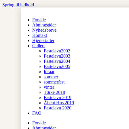
Spring til indhold
Forside
Åbningstider
Nyhedsbreve
Kontakt
Hjertestarter
Galleri
Fastelavn2002
Fastelavn2003
Fastelavn2004
Fastelavn2005
foraar
sommer
sommerfest
vinter
Tørke 2018
Fastelavn 2019
Åbent Hus 2019
Fastelavn 2020
FAQ
Forside
Åbningstider