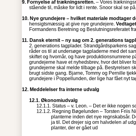
9.
Fornyelse af trækningsretten.
– Vores trækningsr
stående til, måske for lidt i rente. Snoor skal se 
10.
Nye grundejere – hvilket materiale modtager 
hensigtsmæssig at give nye grundejere.
Vedtage
Formandens Beretning og Beslutningsreferatet fra
11.
Dansk eternit – ny sag om 2. generations tagp
2. generations tagplader. Strandgårdsparkens sag 
råder os til at undersøge tagpladerne med det s
skiftet og hvornår, og have produktionsnumrene på 
grundejerne have et nyhedsbrev, hvor det bliver f
grundejerne skal melde tilbage på. Bestyrelsen sk
brugt sidste gang. Bjarne, Tommy og Pernille tjek
grundejere i Poppellunden, der lige har fået nyt ta
12.
Meddelelser fra interne udvalg
12.1.
Økonomiudvalg
12.1.1. Status – v. Leon. – Det er ikke nogen s
12.1.2.
Regning Bøgelunden – Torsten Friis Ni
planterne inden det nye regnskabsår. De
ja til. Det drejer sig om halvdelen af udgi
planter, der er gået ud