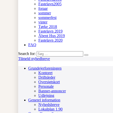
Fastelavn2005
foraar
sommer
sommerfest
vinter
Tørke 2018
Fastelavn 2019
Åbent Hus 2019
Fastelavn 2020
FAQ
Search for:
Tilmeld nyhedbreve
Grundejerforeningen
Kontoret
Driftsleder
Oversigtskort
Personale
Banner-annoncer
Udlejning
Generel information
Nyhedsbreve
Lokalplan 1.90