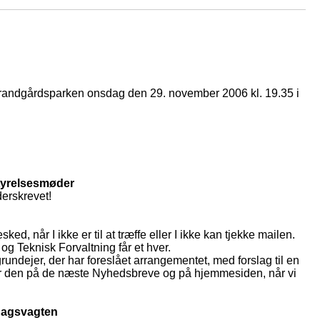
trandgårdsparken onsdag den 29. november 2006 kl. 19.35 i
styrelsesmøder
derskrevet!
ed, når I ikke er til at træffe eller I ikke kan tjekke mailen.
og Teknisk Forvaltning får et hver.
grundejer, der har foreslået arrangementet, med forslag til en
tter den på de næste Nyhedsbreve og på hjemmesiden, når vi
dagsvagten