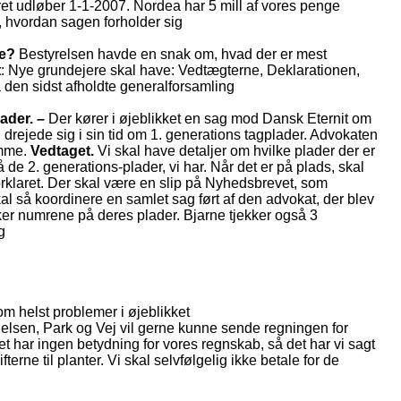
et udløber 1-1-2007. Nordea har 5 mill af vores penge
på, hvordan sagen forholder sig
de?
Bestyrelsen havde en snak om, hvad der er mest
t
: Nye grundejere skal have: Vedtægterne, Deklarationen,
 den sidst afholdte generalforsamling
lader. –
Der kører i øjeblikket en sag mod Dansk Eternit om
drejede sig i sin tid om 1. generations tagplader. Advokaten
amme.
Vedtaget.
Vi skal have detaljer om hvilke plader der er
de 2. generations-plader, vi har. Når det er på plads, skal
orklaret. Der skal være en slip på Nyhedsbrevet, som
al så koordinere en samlet sag ført af den advokat, der blev
ker numrene på deres plader. Bjarne tjekker også 3
g
om helst problemer i øjeblikket
elsen, Park og Vej vil gerne kunne sende regningen for
t har ingen betydning for vores regnskab, så det har vi sagt
fterne til planter. Vi skal selvfølgelig ikke betale for de