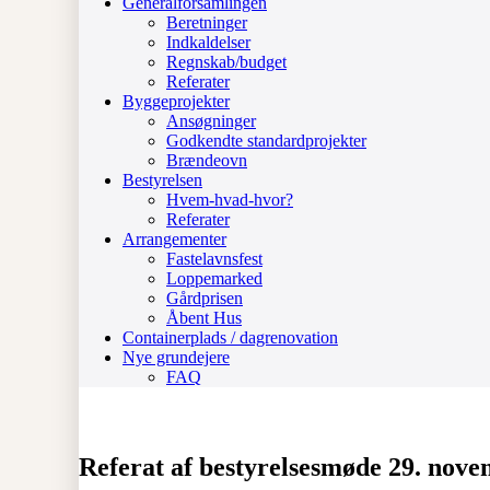
Generalforsamlingen
Beretninger
Indkaldelser
Regnskab/budget
Referater
Byggeprojekter
Ansøgninger
Godkendte standardprojekter
Brændeovn
Bestyrelsen
Hvem-hvad-hvor?
Referater
Arrangementer
Fastelavnsfest
Loppemarked
Gårdprisen
Åbent Hus
Containerplads / dagrenovation
Nye grundejere
FAQ
Referat af bestyrelsesmøde 29. nov