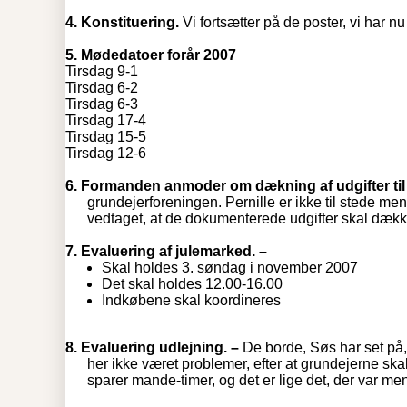
4.
Konstituering.
Vi fortsætter på de poster, vi har nu
5.
Mødedatoer forår 2007
Tirsdag 9-1
Tirsdag 6-2
Tirsdag 6-3
Tirsdag 17-4
Tirsdag 15-5
Tirsdag 12-6
6.
Formanden anmoder om dækning af udgifter til 
grundejerforeningen. Pernille er ikke til stede me
vedtaget, at de dokumenterede udgifter skal dækk
7.
Evaluering af julemarked. –
Skal holdes 3. søndag i november 2007
Det skal holdes 12.00-16.00
Indkøbene skal koordineres
8.
Evaluering udlejning. –
De borde, Søs har set på,
her ikke været problemer, efter at grundejerne skal 
sparer mande-timer, og det er lige det, der var m