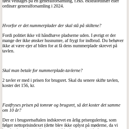
først vedtages på en generalforsamling, f.eks. ekstraordinær eller
ordinær generalforsamling i 2024.
Hvorfor er det nummerplader der skal stå på skiltene?
Fordi politiet ikke vil håndhæve pladserne uden. I øvrigt er der
mange der ikke ønsker husnumre, af frygt for indbrud. Du behøver
ikke at være ejer af bilen for at få dens nummerplade skrevet på
tavlen.
Skal man betale for nummerplade-tavlerne?
2 tavler er med i prisen for brugsret. Skal du senere skifte tavlen,
koster det 156, kr.
Fastfryses prisen på tomrør og brugsret, så det koster det samme
om 10 år?
Der er i brugsretsaftalen indskrevet en årlig prisregulering, som
følger nettoprisindexet (dette blev ikke oplyst på møderne, da vi