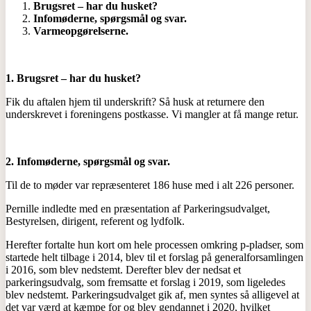
Brugsret – har du husket?
Infomøderne, spørgsmål og svar.
Varmeopgørelserne.
1.
Brugsret – har du husket?
Fik du aftalen hjem til underskrift? Så husk at returnere den
underskrevet i foreningens postkasse. Vi mangler at få mange retur.
2.
Infomøderne, spørgsmål og svar.
Til de to møder var repræsenteret 186 huse med i alt 226 personer.
Pernille indledte med en præsentation af Parkeringsudvalget,
Bestyrelsen, dirigent, referent og lydfolk.
Herefter fortalte hun kort om hele processen omkring p-pladser, som
startede helt tilbage i 2014, blev til et forslag på generalforsamlingen
i 2016, som blev nedstemt. Derefter blev der nedsat et
parkeringsudvalg, som fremsatte et forslag i 2019, som ligeledes
blev nedstemt. Parkeringsudvalget gik af, men syntes så alligevel at
det var værd at kæmpe for og blev gendannet i 2020, hvilket