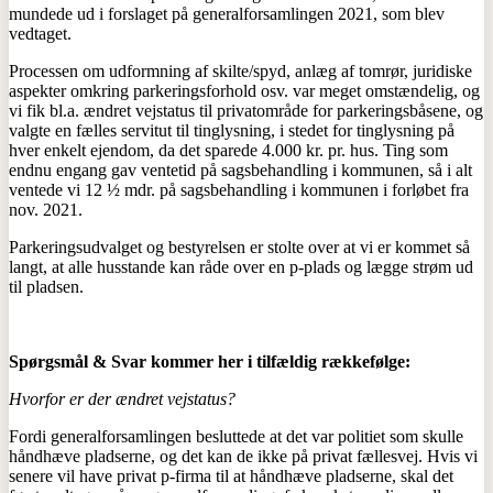
mundede ud i forslaget på generalforsamlingen 2021, som blev
vedtaget.
Processen om udformning af skilte/spyd, anlæg af tomrør, juridiske
aspekter omkring parkeringsforhold osv. var meget omstændelig, og
vi fik bl.a. ændret vejstatus til privatområde for parkeringsbåsene, og
valgte en fælles servitut til tinglysning, i stedet for tinglysning på
hver enkelt ejendom, da det sparede 4.000 kr. pr. hus. Ting som
endnu engang gav ventetid på sagsbehandling i kommunen, så i alt
ventede vi 12 ½ mdr. på sagsbehandling i kommunen i forløbet fra
nov. 2021.
Parkeringsudvalget og bestyrelsen er stolte over at vi er kommet så
langt, at alle husstande kan råde over en p-plads og lægge strøm ud
til pladsen.
Spørgsmål & Svar kommer her i tilfældig rækkefølge:
Hvorfor er der ændret vejstatus?
Fordi generalforsamlingen besluttede at det var politiet som skulle
håndhæve pladserne, og det kan de ikke på privat fællesvej. Hvis vi
senere vil have privat p-firma til at håndhæve pladserne, skal det