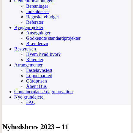
Generalforsamlingen
Beretninger
Indkaldelser
Regnskab/budget
Referater
Byggeprojekter
Ansøgninger
Godkendte standardprojekter
Brændeovn
Bestyrelsen
Hvem-hvad-hvor?
Referater
Arrangementer
Fastelavnsfest
Loppemarked
Gårdprisen
Åbent Hus
Containerplads / dagrenovation
Nye grundejere
FAQ
Nyhedsbrev 2023 – 11