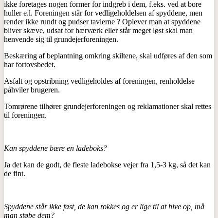
ikke foretages nogen former for indgreb i dem, f.eks. ved at bore
huller e.l. Foreningen står for vedligeholdelsen af spyddene, men
render ikke rundt og pudser tavlerne ? Oplever man at spyddene
bliver skæve, udsat for hærværk eller står meget løst skal man
henvende sig til grundejerforeningen.
Beskæring af beplantning omkring skiltene, skal udføres af den som
har fortovsbedet.
Asfalt og opstribning vedligeholdes af foreningen, renholdelse
påhviler brugeren.
Tomrørene tilhører grundejerforeningen og reklamationer skal rettes
til foreningen.
Kan spyddene bære en ladeboks?
Ja det kan de godt, de fleste ladebokse vejer fra 1,5-3 kg, så det kan
de fint.
Spyddene står ikke fast, de kan rokkes og er lige til at hive op, må
man støbe dem?