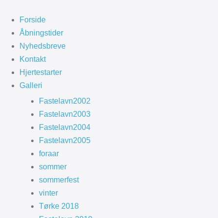
Spring
til
Forside
indhold
Åbningstider
Nyhedsbreve
Kontakt
Hjertestarter
Galleri
Fastelavn2002
Fastelavn2003
Fastelavn2004
Fastelavn2005
foraar
sommer
sommerfest
vinter
Tørke 2018