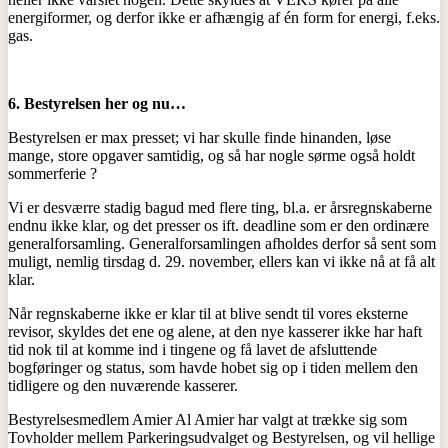
energiformer, og derfor ikke er afhængig af én form for energi, f.eks.
gas.
6.
Bestyrelsen her og nu…
Bestyrelsen er max presset; vi har skulle finde hinanden, løse
mange, store opgaver samtidig, og så har nogle sørme også holdt
sommerferie ?
Vi er desværre stadig bagud med flere ting, bl.a. er årsregnskaberne
endnu ikke klar, og det presser os ift. deadline som er den ordinære
generalforsamling. Generalforsamlingen afholdes derfor så sent som
muligt, nemlig tirsdag d. 29. november, ellers kan vi ikke nå at få alt
klar.
Når regnskaberne ikke er klar til at blive sendt til vores eksterne
revisor, skyldes det ene og alene, at den nye kasserer ikke har haft
tid nok til at komme ind i tingene og få lavet de afsluttende
bogføringer og status, som havde hobet sig op i tiden mellem den
tidligere og den nuværende kasserer.
Bestyrelsesmedlem Amier Al Amier har valgt at trække sig som
Tovholder mellem Parkeringsudvalget og Bestyrelsen, og vil hellige