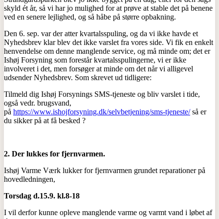
skyld ét år, så vi har jo mulighed for at prøve at stable det på benene
ved en senere lejlighed, og så håbe på større opbakning.
Den 6. sep. var der atter kvartalsspuling, og da vi ikke havde et
Nyhedsbrev klar blev det ikke varslet fra vores side. Vi fik en enkelt
henvendelse om denne manglende service, og må minde om; det er
Ishøj Forsyning som forestår kvartalsspulingerne, vi er ikke
involveret i det, men forsøger at minde om det når vi alligevel
udsender Nyhedsbrev. Som skrevet ud tidligere:
Tilmeld dig Ishøj Forsynings SMS-tjeneste og bliv varslet i tide,
også vedr. brugsvand,
på
https://www.ishojforsyning.dk/selvbetjening/sms-tjeneste/
så er
du sikker på at få besked ?
2. Der lukkes for fjernvarmen.
Ishøj Varme Værk lukker for fjernvarmen grundet reparationer på
hovedledningen,
Torsdag d.15.9. kl.8-18
I vil derfor kunne opleve manglende varme og varmt vand i løbet af