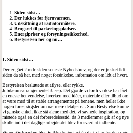
Siden sidst…
Der lukkes for fjernvarmen.
Udskiftning af radiatormålere.
Brugsret til parkeringspladser.
Energipriser og forsyningssikkerhed.
Bestyrelsen her og nu…
1. Siden sidst…
Der er gået 2 mdr. siden seneste Nyhedsbrev, og der er jo sket lidt
siden da så her, med noget forsinkelse, information om lidt af hvert.
Bestyrelsen besluttede at aflyse, eller rykke,
Jubilæumsarrangementet 3. sep. Det gjorde vi fordi vi ikke har fået
en eneste henvendelse, hverken med idéer, materiale eller tilbud om
at være med til at stable arrangementet på benene, men heller ikke
nogen forespørgsler om nærmere detaljer e.l. Som Bestyrelse kunne
vi ganske enkelt ikke stå alene med det, vi savnede inspiration, og
mistede også en del forberedelsestid, da 3 medlemmer gik af og nye
skulle ind i det daglige arbejde-det blev for svært at indhente.
Strandgårdsparken blev jo ikke bygget på én dag, eller for den sags