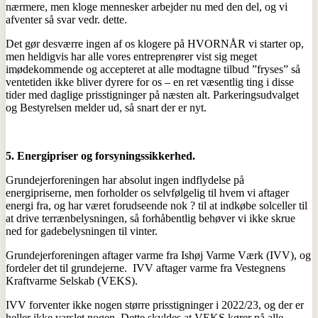
nærmere, men kloge mennesker arbejder nu med den del, og vi
afventer så svar vedr. dette.
Det gør desværre ingen af os klogere på HVORNÅR vi starter op,
men heldigvis har alle vores entreprenører vist sig meget
imødekommende og accepteret at alle modtagne tilbud ”fryses” så
ventetiden ikke bliver dyrere for os – en ret væsentlig ting i disse
tider med daglige prisstigninger på næsten alt. Parkeringsudvalget
og Bestyrelsen melder ud, så snart der er nyt.
5. Energipriser og forsyningssikkerhed.
Grundejerforeningen har absolut ingen indflydelse på
energipriserne, men forholder os selvfølgelig til hvem vi aftager
energi fra, og har været forudseende nok ? til at indkøbe solceller til
at drive terrænbelysningen, så forhåbentlig behøver vi ikke skrue
ned for gadebelysningen til vinter.
Grundejerforeningen aftager varme fra Ishøj Varme Værk (IVV), og
fordeler det til grundejerne. IVV aftager varme fra Vestegnens
Kraftvarme Selskab (VEKS).
IVV forventer ikke nogen større prisstigninger i 2022/23, og der er
heller ikke varslet nogen. Dette skyldes at VEKS kører på alle