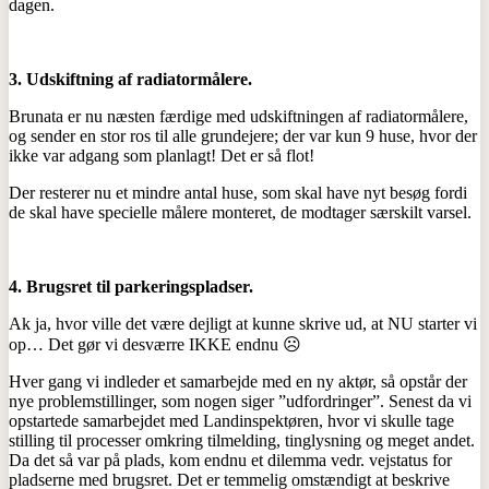
dagen.
3.
Udskiftning af radiatormålere.
Brunata er nu næsten færdige med udskiftningen af radiatormålere,
og sender en stor ros til alle grundejere; der var kun 9 huse, hvor der
ikke var adgang som planlagt! Det er så flot!
Der resterer nu et mindre antal huse, som skal have nyt besøg fordi
de skal have specielle målere monteret, de modtager særskilt varsel.
4. Brugsret til parkeringspladser.
Ak ja, hvor ville det være dejligt at kunne skrive ud, at NU starter vi
op… Det gør vi desværre IKKE endnu ☹
Hver gang vi indleder et samarbejde med en ny aktør, så opstår der
nye problemstillinger, som nogen siger ”udfordringer”. Senest da vi
opstartede samarbejdet med Landinspektøren, hvor vi skulle tage
stilling til processer omkring tilmelding, tinglysning og meget andet.
Da det så var på plads, kom endnu et dilemma vedr. vejstatus for
pladserne med brugsret. Det er temmelig omstændigt at beskrive