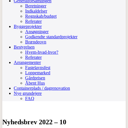
Generalforsamlingen
Beretninger
Indkaldelser
Regnskab/budget
Referater
Byggeprojekter
Ansøgninger
Godkendte standardprojekter
Brændeovn
Bestyrelsen
Hvem-hvad-hvor?
Referater
Arrangementer
Fastelavnsfest
Loppemarked
Gårdprisen
Åbent Hus
Containerplads / dagrenovation
Nye grundejere
FAQ
Nyhedsbrev 2022 – 10