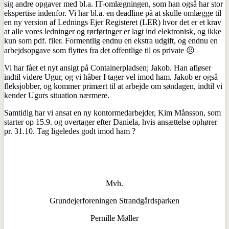
sig andre opgaver med bl.a. IT-omlægningen, som han også har stor
ekspertise indenfor. Vi har bl.a. en deadline på at skulle omlægge til
en ny version af Lednings Ejer Registeret (LER) hvor det er et krav
at alle vores ledninger og rørføringer er lagt ind elektronisk, og ikke
kun som pdf. filer. Formentlig endnu en ekstra udgift, og endnu en
arbejdsopgave som flyttes fra det offentlige til os private ☹
Vi har fået et nyt ansigt på Containerpladsen; Jakob. Han afløser
indtil videre Ugur, og vi håber I tager vel imod ham. Jakob er også
fleksjobber, og kommer primært til at arbejde om søndagen, indtil vi
kender Ugurs situation nærmere.
Samtidig har vi ansat en ny kontormedarbejder, Kim Månsson, som
starter op 15.9. og overtager efter Daniela, hvis ansættelse ophører
pr. 31.10. Tag ligeledes godt imod ham ?
Mvh.
Grundejerforeningen Strandgårdsparken
Pernille Møller