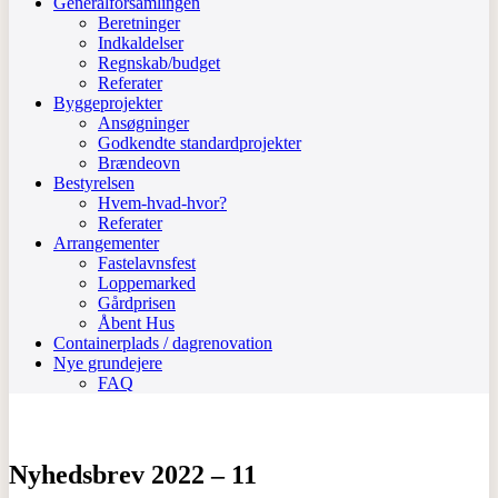
Generalforsamlingen
Beretninger
Indkaldelser
Regnskab/budget
Referater
Byggeprojekter
Ansøgninger
Godkendte standardprojekter
Brændeovn
Bestyrelsen
Hvem-hvad-hvor?
Referater
Arrangementer
Fastelavnsfest
Loppemarked
Gårdprisen
Åbent Hus
Containerplads / dagrenovation
Nye grundejere
FAQ
Nyhedsbrev 2022 – 11