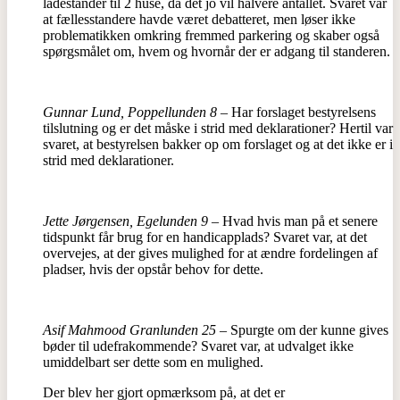
ladestander til 2 huse, da det jo vil halvere antallet. Svaret var
at fællesstandere havde været debatteret, men løser ikke
problematikken omkring fremmed parkering og skaber også
spørgsmålet om, hvem og hvornår der er adgang til standeren.
Gunnar Lund, Poppellunden 8
– Har forslaget bestyrelsens
tilslutning og er det måske i strid med deklarationer? Hertil var
svaret, at bestyrelsen bakker op om forslaget og at det ikke er i
strid med deklarationer.
Jette Jørgensen, Egelunden 9
– Hvad hvis man på et senere
tidspunkt får brug for en handicapplads? Svaret var, at det
overvejes, at der gives mulighed for at ændre fordelingen af
pladser, hvis der opstår behov for dette.
Asif Mahmood Granlunden 25
– Spurgte om der kunne gives
bøder til udefrakommende? Svaret var, at udvalget ikke
umiddelbart ser dette som en mulighed.
Der blev her gjort opmærksom på, at det er