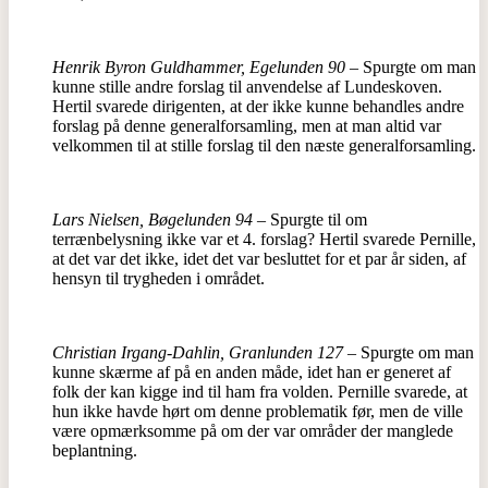
Henrik Byron Guldhammer, Egelunden 90
– Spurgte om man
kunne stille andre forslag til anvendelse af Lundeskoven.
Hertil svarede dirigenten, at der ikke kunne behandles andre
forslag på denne generalforsamling, men at man altid var
velkommen til at stille forslag til den næste generalforsamling.
Lars Nielsen, Bøgelunden 94
– Spurgte til om
terrænbelysning ikke var et 4. forslag? Hertil svarede Pernille,
at det var det ikke, idet det var besluttet for et par år siden, af
hensyn til trygheden i området.
Christian Irgang-Dahlin, Granlunden 127
– Spurgte om man
kunne skærme af på en anden måde, idet han er generet af
folk der kan kigge ind til ham fra volden. Pernille svarede, at
hun ikke havde hørt om denne problematik før, men de ville
være opmærksomme på om der var områder der manglede
beplantning.