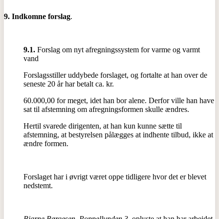
9. Indkomne forslag
.
9.1.
Forslag om nyt afregningssystem for varme og varmt
vand
Forslagsstiller uddybede forslaget, og fortalte at han over de
seneste 20 år har betalt ca. kr.
60.000,00 for meget, idet han bor alene. Derfor ville han have
sat til afstemning om afregningsformen skulle ændres.
Hertil svarede dirigenten, at han kun kunne sætte til
afstemning, at bestyrelsen pålægges at indhente tilbud, ikke at
ændre formen.
Forslaget har i øvrigt været oppe tidligere hvor det er blevet
nedstemt.
Bjarne Børgesen, Poppellunden 3
, oplyste at han har arbejdet