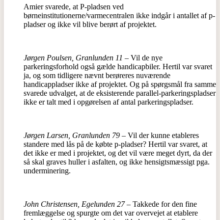
Amier svarede, at P-pladsen ved
børneinstitutionerne/varmecentralen ikke indgår i antallet af p-
pladser og ikke vil blive berørt af projektet.
Jørgen Poulsen, Granlunden 11
– Vil de nye
parkeringsforhold også gælde handicapbiler. Hertil var svaret
ja, og som tidligere nævnt berøreres nuværende
handicappladser ikke af projektet. Og på spørgsmål fra samme
svarede udvalget, at de eksisterende parallel-parkeringspladser
ikke er talt med i opgørelsen af antal parkeringspladser.
Jørgen Larsen, Granlunden 79
– Vil der kunne etableres
standere med lås på de købte p-pladser? Hertil var svaret, at
det ikke er med i projektet, og det vil være meget dyrt, da der
så skal graves huller i asfalten, og ikke hensigtsmæssigt pga.
underminering.
John Christensen, Egelunden 27
– Takkede for den fine
fremlæggelse og spurgte om det var overvejet at etablere