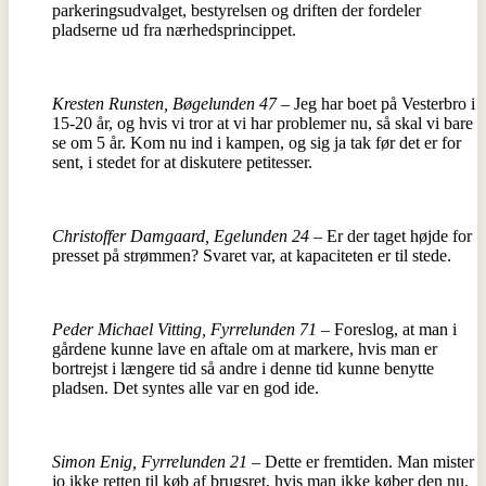
parkeringsudvalget, bestyrelsen og driften der fordeler
pladserne ud fra nærhedsprincippet.
Kresten Runsten, Bøgelunden 47
– Jeg har boet på Vesterbro i
15-20 år, og hvis vi tror at vi har problemer nu, så skal vi bare
se om 5 år. Kom nu ind i kampen, og sig ja tak før det er for
sent, i stedet for at diskutere petitesser.
Christoffer Damgaard, Egelunden 24
– Er der taget højde for
presset på strømmen? Svaret var, at kapaciteten er til stede.
Peder Michael Vitting, Fyrrelunden 71
– Foreslog, at man i
gårdene kunne lave en aftale om at markere, hvis man er
bortrejst i længere tid så andre i denne tid kunne benytte
pladsen. Det syntes alle var en god ide.
Simon Enig, Fyrrelunden 21
– Dette er fremtiden. Man mister
jo ikke retten til køb af brugsret, hvis man ikke køber den nu.