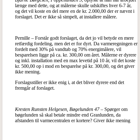
længe med dette, og at målerne skulle udskiftes hver 6-7 år,
og det vil koste en del mere en de kr. 2.000,00 der er nævnt i
forslaget. Det er ikke så simpelt, at installere målere.
Pernille – Forstår godt forslaget, da det jo vil betyde en mere
retfærdig fordeling, men det er for dyrt. Da varmeregningen er
fordelt med 30% på vandtab og 70% energimålere, vil
besparelsen ligge på ca. kr. 300,00 om året. Målerne er dyrere
og inkl. installation med en max levetid på 10 år, vil det koste
kr. 500,00 op i mod en besparelse på kr. 300,00, og det giver
ikke mening.
Forslagsstiller er ikke enig i, at det bliver dyrere end det
fremgår af forslaget.
Kresten Runsten Helgesen, Bøgelunden 47
– Spørger om
bøgelunden så skal betale mindre end Granlunden, da
afstanden til varmecentralen er kortere? Giver ikke mening