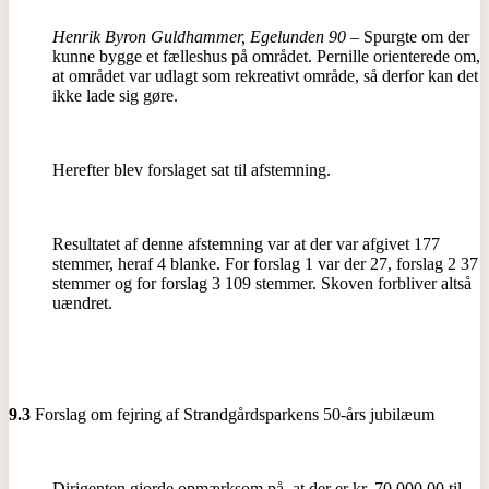
Henrik Byron Guldhammer, Egelunden 90
– Spurgte om der
kunne bygge et fælleshus på området. Pernille orienterede om,
at området var udlagt som rekreativt område, så derfor kan det
ikke lade sig gøre.
Herefter blev forslaget sat til afstemning.
Resultatet af denne afstemning var at der var afgivet 177
stemmer, heraf 4 blanke. For forslag 1 var der 27, forslag 2 37
stemmer og for forslag 3 109 stemmer. Skoven forbliver altså
uændret.
9.3
Forslag om fejring af Strandgårdsparkens 50-års jubilæum
Dirigenten gjorde opmærksom på, at der er kr. 70.000,00 til