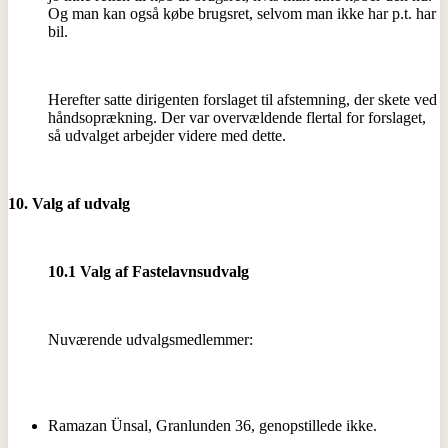
Og man kan også købe brugsret, selvom man ikke har p.t. har
bil.
Herefter satte dirigenten forslaget til afstemning, der skete ved
håndsoprækning. Der var overvældende flertal for forslaget,
så udvalget arbejder videre med dette.
10. Valg af udvalg
10.1 Valg af Fastelavnsudvalg
Nuværende udvalgsmedlemmer:
Ramazan Ünsal, Granlunden 36, genopstillede ikke.