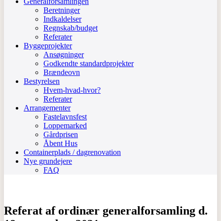
Generalforsamlingen
Beretninger
Indkaldelser
Regnskab/budget
Referater
Byggeprojekter
Ansøgninger
Godkendte standardprojekter
Brændeovn
Bestyrelsen
Hvem-hvad-hvor?
Referater
Arrangementer
Fastelavnsfest
Loppemarked
Gårdprisen
Åbent Hus
Containerplads / dagrenovation
Nye grundejere
FAQ
Referat af ordinær generalforsamling d.