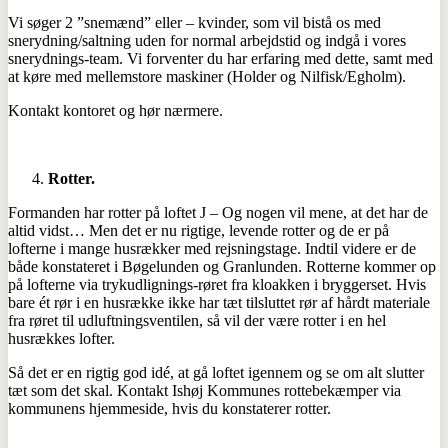
Vi søger 2 ”snemænd” eller – kvinder, som vil bistå os med
snerydning/saltning uden for normal arbejdstid og indgå i vores
snerydnings-team. Vi forventer du har erfaring med dette, samt med
at køre med mellemstore maskiner (Holder og Nilfisk/Egholm).
Kontakt kontoret og hør nærmere.
Rotter.
Formanden har rotter på loftet J – Og nogen vil mene, at det har de
altid vidst… Men det er nu rigtige, levende rotter og de er på
lofterne i mange husrækker med rejsningstage. Indtil videre er de
både konstateret i Bøgelunden og Granlunden. Rotterne kommer op
på lofterne via trykudlignings-røret fra kloakken i bryggerset. Hvis
bare ét rør i en husrække ikke har tæt tilsluttet rør af hårdt materiale
fra røret til udluftningsventilen, så vil der være rotter i en hel
husrækkes lofter.
Så det er en rigtig god idé, at gå loftet igennem og se om alt slutter
tæt som det skal. Kontakt Ishøj Kommunes rottebekæmper via
kommunens hjemmeside, hvis du konstaterer rotter.