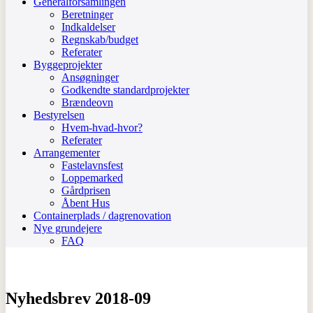
Generalforsamlingen
Beretninger
Indkaldelser
Regnskab/budget
Referater
Byggeprojekter
Ansøgninger
Godkendte standardprojekter
Brændeovn
Bestyrelsen
Hvem-hvad-hvor?
Referater
Arrangementer
Fastelavnsfest
Loppemarked
Gårdprisen
Åbent Hus
Containerplads / dagrenovation
Nye grundejere
FAQ
Nyhedsbrev 2018-09