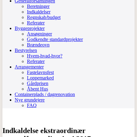
Generalforsamlingen
Beretninger
Indkaldelser
Regnskab/budget
Referater
Byggeprojekter
Ansøgninger
Godkendte standardprojekter
Brændeovn
Bestyrelsen
Hvem-hvad-hvor?
Referater
Arrangementer
Fastelavnsfest
Loppemarked
Gårdprisen
Åbent Hus
Containerplads / dagrenovation
Nye grundejere
FAQ
Indkaldelse ekstraordinær