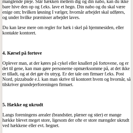
manglende pleje. Står hækken mellem dig og din nabo, kan du ikke
bare hive den op og f.eks. lave et hegn. Din nabo og du skal være
enige om; hvilken løsning I vælger, hvornår arbejdet skal udføres,
og under hvilke præmisser arbejdet laves.
Du kan læse mere om regler for hæk i skel på hjemmesiden, eller
kontakte kontoret.
4. Kørsel på fortove
Oplever man, at der køres på cykel eller knallert på fortovene, og er
det til gene, kan man gøre personerne opmærksomme på, at det ikke
er tilladt, og at det gør én utryg. Er der tale om firmaer f.eks. Post
Nord, pizzabude e.l. kan man skrive til kontoret hvem og hvornår, så
tilskriver grundejerforeningen firmaet.
5. Hække og ukrudt
Langs foreningens arealer (brandstier, plæner og stier) er mange
hække blevet meget store, ligesom der ofte er store mængder ukrudt
ved hækkene eller evt. hegnet.