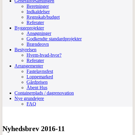
Generalforsamlingen
Beretninger
Indkaldelser
Regnskab/budget
Referater
Byggeprojekter
Ansøgninger
Godkendte standardprojekter
Brændeovn
Bestyrelsen
Hvem-hvad-hvor?
Referater
Arrangementer
Fastelavnsfest
Loppemarked
Gårdprisen
Åbent Hus
Containerplads / dagrenovation
Nye grundejere
FAQ
Nyhedsbrev 2016-11