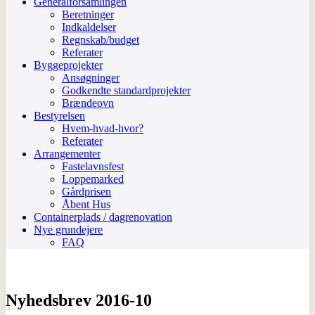
Generalforsamlingen
Beretninger
Indkaldelser
Regnskab/budget
Referater
Byggeprojekter
Ansøgninger
Godkendte standardprojekter
Brændeovn
Bestyrelsen
Hvem-hvad-hvor?
Referater
Arrangementer
Fastelavnsfest
Loppemarked
Gårdprisen
Åbent Hus
Containerplads / dagrenovation
Nye grundejere
FAQ
Nyhedsbrev 2016-10