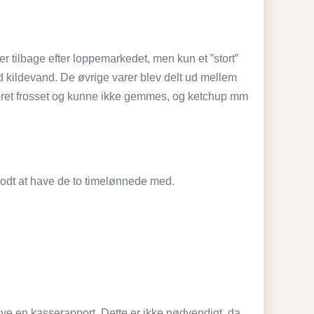
r tilbage efter loppemarkedet, men kun et ”stort”
ed kildevand. De øvrige varer blev delt ud mellem
været frosset og kunne ikke gemmes, og ketchup mm
g godt at have de to timelønnede med.
ave en kasserapport. Dette er ikke nødvendigt, da