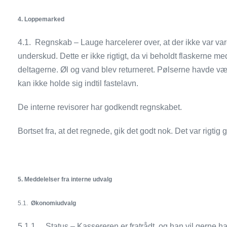
4.
Loppemarked
4.1. Regnskab – Lauge harcelerer over, at der ikke var vare
underskud. Dette er ikke rigtigt, da vi beholdt flaskerne m
deltagerne. Øl og vand blev returneret. Pølserne havde 
kan ikke holde sig indtil fastelavn.
De interne revisorer har godkendt regnskabet.
Bortset fra, at det regnede, gik det godt nok. Det var rigti
5.
Meddelelser fra interne udvalg
5.1.
Økonomiudvalg
5.1.1. Status – Kassereren er fratrådt, og han vil gerne h