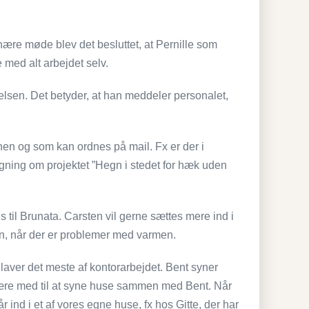
nære møde blev det besluttet, at Pernille som
e med alt arbejdet selv.
relsen. Det betyder, at han meddeler personalet,
en og som kan ordnes på mail. Fx er der i
gning om projektet ”Hegn i stedet for hæk uden
s til Brunata. Carsten vil gerne sættes mere ind i
n, når der er problemer med varmen.
laver det meste af kontorarbejdet. Bent syner
 være med til at syne huse sammen med Bent. Når
r ind i et af vores egne huse, fx hos Gitte, der har