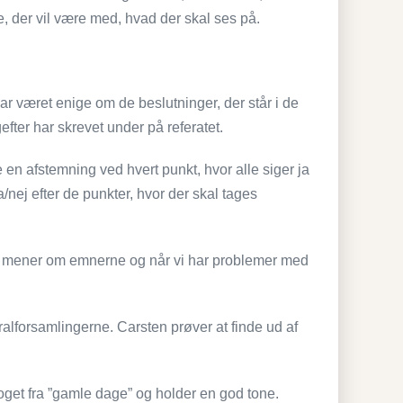
e, der vil være med, hvad der skal ses på.
ar været enige om de beslutninger, der står i de
fter har skrevet under på referatet.
 en afstemning ved hvert punkt, hvor alle siger ja
a/nej efter de punkter, hvor der skal tages
vi mener om emnerne og når vi har problemer med
ralforsamlingerne. Carsten prøver at finde ud af
noget fra ”gamle dage” og holder en god tone.