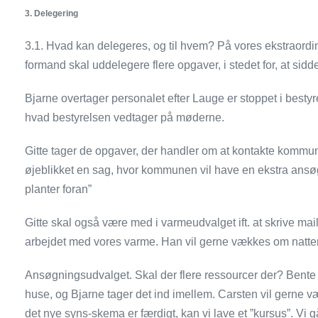
3.
Delegering
3.1. Hvad kan delegeres, og til hvem? På vores ekstraordi
formand skal uddelegere flere opgaver, i stedet for, at sidd
Bjarne overtager personalet efter Lauge er stoppet i besty
hvad bestyrelsen vedtager på møderne.
Gitte tager de opgaver, der handler om at kontakte kommun
øjeblikket en sag, hvor kommunen vil have en ekstra ansø
planter foran”
Gitte skal også være med i varmeudvalget ift. at skrive mail
arbejdet med vores varme. Han vil gerne vækkes om natte
Ansøgningsudvalget. Skal der flere ressourcer der? Bente 
huse, og Bjarne tager det ind imellem. Carsten vil gerne
det nye syns-skema er færdigt, kan vi lave et ”kursus”. Vi gå