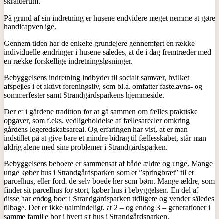
skralderum.
På grund af sin indretning er husene endvidere meget nemme at gøre
handicapvenlige.
Gennem tiden har de enkelte grundejere gennemført en række
individuelle ændringer i husene således, at de i dag fremtræder med
en række forskellige indretningsløsninger.
Bebyggelsens indretning indbyder til socialt samvær, hvilket
afspejles i et aktivt foreningsliv, som bl.a. omfatter fastelavns- og
sommerfester samt Strandgårdsparkens hjemmeside.
Der er i gårdene tradition for at gå sammen om fælles praktiske
opgaver, som f.eks. vedligeholdelse af fællesarealer omkring
gårdens legeredskabsareal. Og erfaringen har vist, at er man
indstillet på at give bare et mindre bidrag til fællesskabet, står man
aldrig alene med sine problemer i Strandgårdsparken.
Bebyggelsens beboere er sammensat af både ældre og unge. Mange
unge køber hus i Strandgårdsparken som et ”springbræt” til et
parcelhus, eller fordi de selv boede her som børn. Mange ældre, som
finder sit parcelhus for stort, køber hus i bebyggelsen. En del af
disse har endog boet i Strandgårdsparken tidligere og vender således
tilbage. Det er ikke ualmindeligt, at 2 – og endog 3 – generationer i
samme familie bor i hvert sit hus i Strandgårdsparken.