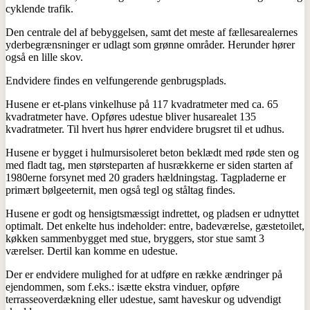
cyklende trafik.
Den centrale del af bebyggelsen, samt det meste af fællesarealernes
yderbegrænsninger er udlagt som grønne områder. Herunder hører
også en lille skov.
Endvidere findes en velfungerende genbrugsplads.
Husene er et-plans vinkelhuse på 117 kvadratmeter med ca. 65
kvadratmeter have. Opføres udestue bliver husarealet 135
kvadratmeter. Til hvert hus hører endvidere brugsret til et udhus.
Husene er bygget i hulmursisoleret beton beklædt med røde sten og
med fladt tag, men størsteparten af husrækkerne er siden starten af
1980erne forsynet med 20 graders hældningstag. Tagpladerne er
primært bølgeeternit, men også tegl og ståltag findes.
Husene er godt og hensigtsmæssigt indrettet, og pladsen er udnyttet
optimalt. Det enkelte hus indeholder: entre, badeværelse, gæstetoilet,
køkken sammenbygget med stue, bryggers, stor stue samt 3
værelser. Dertil kan komme en udestue.
Der er endvidere mulighed for at udføre en række ændringer på
ejendommen, som f.eks.: isætte ekstra vinduer, opføre
terrasseoverdækning eller udestue, samt haveskur og udvendigt