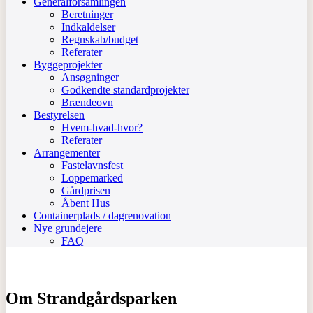
Generalforsamlingen
Beretninger
Indkaldelser
Regnskab/budget
Referater
Byggeprojekter
Ansøgninger
Godkendte standardprojekter
Brændeovn
Bestyrelsen
Hvem-hvad-hvor?
Referater
Arrangementer
Fastelavnsfest
Loppemarked
Gårdprisen
Åbent Hus
Containerplads / dagrenovation
Nye grundejere
FAQ
Om Strandgårdsparken