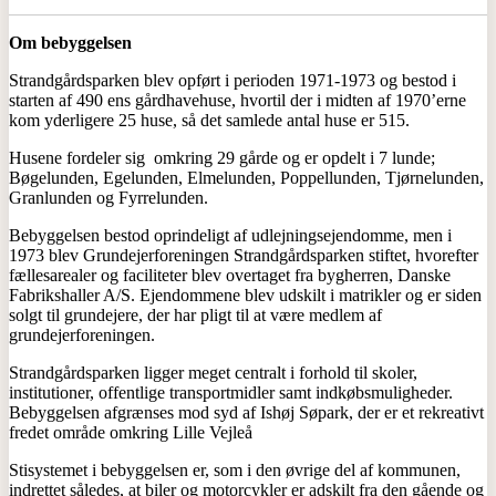
Om bebyggelsen
Strandgårdsparken blev opført i perioden 1971-1973 og bestod i
starten af 490 ens gårdhavehuse, hvortil der i midten af 1970’erne
kom yderligere 25 huse, så det samlede antal huse er 515.
Husene fordeler sig omkring 29 gårde og er opdelt i 7 lunde;
Bøgelunden, Egelunden, Elmelunden, Poppellunden, Tjørnelunden,
Granlunden og Fyrrelunden.
Bebyggelsen bestod oprindeligt af udlejningsejendomme, men i
1973 blev Grundejerforeningen Strandgårdsparken stiftet, hvorefter
fællesarealer og faciliteter blev overtaget fra bygherren, Danske
Fabrikshaller A/S. Ejendommene blev udskilt i matrikler og er siden
solgt til grundejere, der har pligt til at være medlem af
grundejerforeningen.
Strandgårdsparken ligger meget centralt i forhold til skoler,
institutioner, offentlige transportmidler samt indkøbsmuligheder.
Bebyggelsen afgrænses mod syd af Ishøj Søpark, der er et rekreativt
fredet område omkring Lille Vejleå
Stisystemet i bebyggelsen er, som i den øvrige del af kommunen,
indrettet således, at biler og motorcykler er adskilt fra den gående og