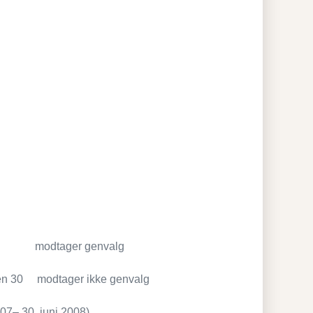
en 80 modtager genvalg
den 30 modtager ikke genvalg
007– 30. juni 2008)