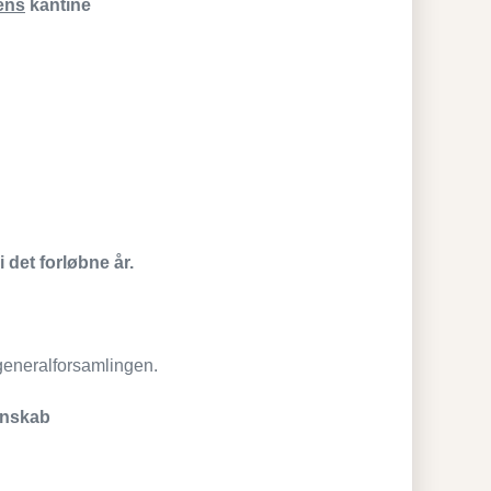
ens
kantine
det forløbne år.
 generalforsamlingen.
gnskab