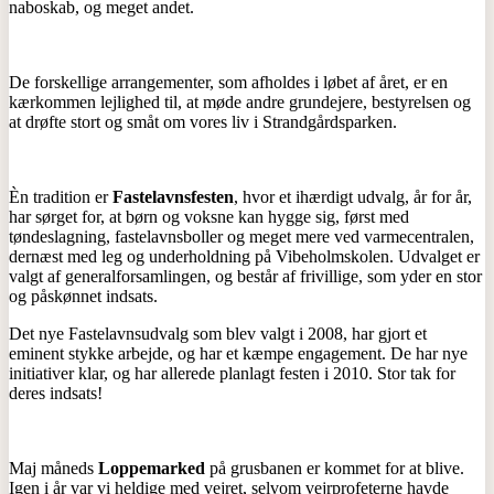
naboskab, og meget andet.
De forskellige arrangementer, som afholdes i løbet af året, er en
kærkommen lejlighed til, at møde andre grundejere, bestyrelsen og
at drøfte stort og småt om vores liv i Strandgårdsparken.
Èn tradition er
Fastelavnsfesten
, hvor et ihærdigt udvalg, år for år,
har sørget for, at børn og voksne kan hygge sig, først med
tøndeslagning, fastelavnsboller og meget mere ved varmecentralen,
dernæst med leg og underholdning på Vibeholmskolen. Udvalget er
valgt af generalforsamlingen, og består af frivillige, som yder en stor
og påskønnet indsats.
Det nye Fastelavnsudvalg som blev valgt i 2008, har gjort et
eminent stykke arbejde, og har et kæmpe engagement. De har nye
initiativer klar, og har allerede planlagt festen i 2010. Stor tak for
deres indsats!
Maj måneds
Loppemarked
på grusbanen er kommet for at blive.
Igen i år var vi heldige med vejret, selvom vejrprofeterne havde