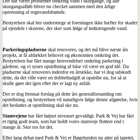
Der har været problemer omkring vand i skurgange, og alle
skurgangsafløb bliver nu checket sammen med den årlige
oprensning af regnvandsbrønde.
Bestyrelsen skal her understrege at foreningen ikke hæfter for skader
på ejendele i skurene, der sker som følge af indtrængende vand.
Parkeringspladserne
skal renoveres, og det må blive næste års
projekt, at få afdækket behovet og økonomien omkring det.
Bestyrelsen har fået mange henvendelser omkring parkering i
gårdene, og vi synes opstribning af båse vil være en god idé. Da
pladserne skal renoveres indenfor en årrække, har vi dog udskudt
dette, da det ville være en dobbeltudgift at opstribe nu, for så at
skulle gøre det igen efter der er lagt ny asfalt.
Der er dog fremsat forslag på dette års generalforsamling om
opstribning, og bestyrelsen vil naturligvis følge denne afgørelse, hvis
det besluttes at opstribning skal ske nu.
Stamvejene
har fået højnet niveauet gevaldigt. Park & Vej har fået
et rigtig godt team, som har holdt vores stamveje flottere end i
mange år. Stor ros for det.
Efter lang debat med Park & Vej er Bøgelunden nu atter på tapetet,