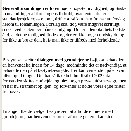
Generalforsamlingen
er foreningens højeste myndighed, og ønsker
man ændringer af foreningens forhold, hvad enten det er
standardprojekter, økonomi, drift e.a. så kan man fremsætte forslag
herom til forsamlingen. Forslag skal dog være indgivet skriftligt,
senest ved september måneds udgang. Det er i demokratiets bedste
ånd, at denne mulighed findes, og der er ikke nogen undskyldning
for ikke at bruge den, hvis man ikke er tilfreds med forholdende.
Bestyrelsen sætter
dialogen med grundejerne
højt, og behandler
en henvendelse inden for 14 dage, medmindre det er nødvendigt, at
behandle den på et bestyrelsesmøde. Her kan ventetiden på et svar
blive op til 6 uger. Det har så ikke helt holdt stik i 2009, da
formanden skiftede arbejde, og blev noget presset tidsmæssigt, men
vi har nu strammet op igen, og forventer at holde vores egne frister
fremover.
I mange tilfælde vælger bestyrelsen, at afholde et møde med
grundejerne, når henvendelserne er af mere generel karakter.