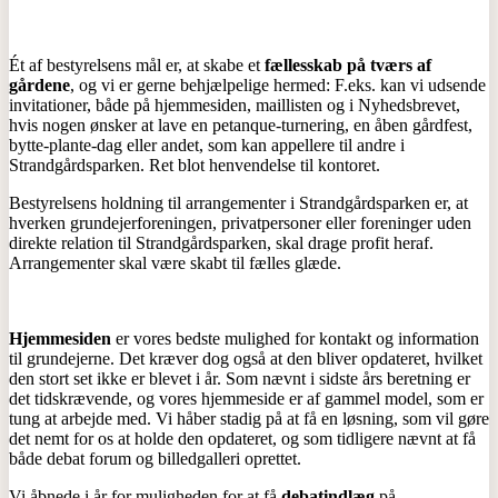
Ét af bestyrelsens mål er, at skabe et
fællesskab på tværs af
gårdene
, og vi er gerne behjælpelige hermed: F.eks. kan vi udsende
invitationer, både på hjemmesiden, maillisten og i Nyhedsbrevet,
hvis nogen ønsker at lave en petanque-turnering, en åben gårdfest,
bytte-plante-dag eller andet, som kan appellere til andre i
Strandgårdsparken. Ret blot henvendelse til kontoret.
Bestyrelsens holdning til arrangementer i Strandgårdsparken er, at
hverken grundejerforeningen, privatpersoner eller foreninger uden
direkte relation til Strandgårdsparken, skal drage profit heraf.
Arrangementer skal være skabt til fælles glæde.
Hjemmesiden
er vores bedste mulighed for kontakt og information
til grundejerne. Det kræver dog også at den bliver opdateret, hvilket
den stort set ikke er blevet i år. Som nævnt i sidste års beretning er
det tidskrævende, og vores hjemmeside er af gammel model, som er
tung at arbejde med. Vi håber stadig på at få en løsning, som vil gøre
det nemt for os at holde den opdateret, og som tidligere nævnt at få
både debat forum og billedgalleri oprettet.
Vi åbnede i år for muligheden for at få
debatindlæg
på