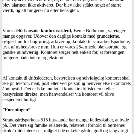
blev alarmen ikke aktiveret. Der blev ikke stjålet noget af større
værdi, og alt fungerer nu efter hensigten.
Vores deltidsansatte
kontorassistent,
Bente Bothmann, varetager
mange opgaver. Udover den daglige kontakt med grundejerne,
sørger hun for bogføring, arkivering, kontakt til samarbejdspartnere,
tryk af nyhedsbreve mm. Hun er vores 25-armede blæksprutte, og
ganske uundværlig. Kontoret
sørger helt enkelt for, at foreningen
fungerer både internt og eksternt.
Al kontakt til driftslederen, bestyrelsen og selvfølgelig kontoret skal
ske pr. telefon, mail, post eller ved personlig henvendelse i kontorets
åbningstid. Det er ikke muligt at kontakte driftslederen eller
bestyrelsen direkte, men henvendelser via kontoret vil blive
ekspederet hurtigt
”Foreningen”
Strandgårdsparkens 515 husstande har mange fællesskaber, at byde
på. Det være sig familie-relaterede, relateret i forhold til børnenes
skole/fritidsinteresser, miljøet i de enkelte gårde, godt og langvarigt