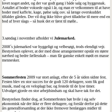
lovet noget andet, og der var godt gang i både salg og hyggesnak.
Antallet af boder voksede også i år, og man er velkommen til at have
boder med kaffe/te, kage, pølse salg osv. så længe overskuddet
tilfalder gården. Der vil dog ikke blive givet tilladelse til mere end en
bod af hver slags – så husk det er først til mølle..
3.søndag i november afholder vi
Julemarked.
2008´s julemarked var hyggeligt og velbesøgt, trods elendigt vejr.
Bestyrelsen oplever, at der med disse arrangementer opstår en større
nærhed og bedre fællesskab – man får ganske enkelt mødt en masse
mennesker.
Sommerfesten
2009 var stort anlagt, efter de 5 år siden sidste fest.
Festen blev en stor succes for de godt 120 deltagere, som fik god
musik, mad og en veloplagt bar, og festede til de lyse timer.
Udvalget gjorde en stor arbejdsindsats og skal have tak for det.
Bestyrelsen finder dog, at Sommerfesten bør hvile i sig selv
økonomisk når der ikke er flere deltagere, og forslår derfor på dette
års generalforsamling at der ikke fremover henlægges midler til