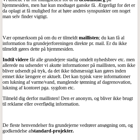
hjemmesiden, men har kun modtaget ganske få. Ærgerligt for det er
da oplagt at få mulighed for at høre andres synspunkter om noget
man selv finder vigtigt.
Vær opmærksom på om du er tilmeldt
maillisten
;
du kan få al
information fra grundejerforeningen direkte pr. mail. Er du ikke
tilmeldt gøres dette på hjemmesiden.
Indtil videre
får alle grundejere stadig omdelt nyhedsbrev etc. men
allerede nu udsender vi akutte informationer på maillisten, som ikke
bliver udsendt på tryk, da det ikke tidsmæssigt kan gøres inden
emnet ikke længere er aktuelt. Det kan typisk være informationer
om lukning af varme/vand, manglende tømning af dagrenovation,
lukning af kontoret pga. sygdom etc.
Tilmeld dig derfor maillisten! Den er anonym, og bliver ikke brugt
til reklame eller overflødig information.
De fleste henvendelser fra grundejerne vedrører ansøgning om, og
godkendelse af
standard-projekter.