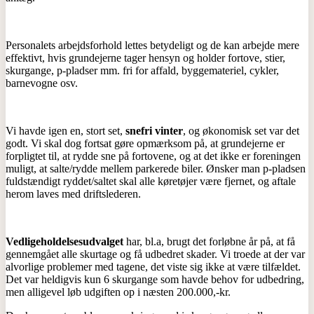
Personalets arbejdsforhold lettes betydeligt og de kan arbejde mere
effektivt, hvis grundejerne tager hensyn og holder fortove, stier,
skurgange, p-pladser mm. fri for affald, byggemateriel, cykler,
barnevogne osv.
Vi havde igen en, stort set,
snefri vinter
, og økonomisk set var det
godt. Vi skal dog fortsat gøre opmærksom på, at grundejerne er
forpligtet til, at rydde sne på fortovene, og at det ikke er foreningen
muligt, at salte/rydde mellem parkerede biler. Ønsker man p-pladsen
fuldstændigt ryddet/saltet skal alle køretøjer være fjernet, og aftale
herom laves med driftslederen.
Vedligeholdelsesudvalget
har, bl.a, brugt det forløbne år på, at få
gennemgået alle skurtage og få udbedret skader. Vi troede at der var
alvorlige problemer med tagene, det viste sig ikke at være tilfældet.
Det var heldigvis kun 6 skurgange som havde behov for udbedring,
men alligevel løb udgiften op i næsten 200.000,-kr.