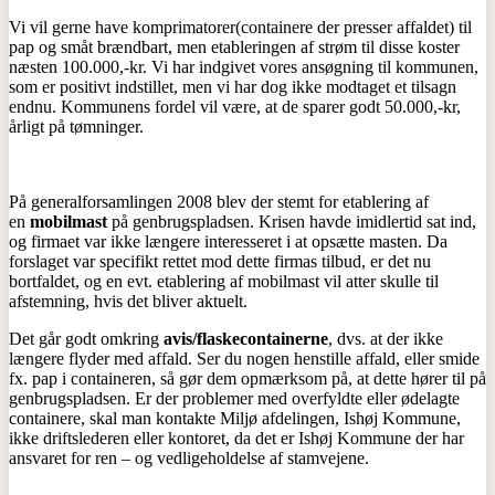
Vi vil gerne have komprimatorer(containere der presser affaldet) til
pap og småt brændbart, men etableringen af strøm til disse koster
næsten 100.000,-kr. Vi har indgivet vores ansøgning til kommunen,
som er positivt indstillet, men vi har dog ikke modtaget et tilsagn
endnu. Kommunens fordel vil være, at de sparer godt 50.000,-kr,
årligt på tømninger.
På generalforsamlingen 2008 blev der stemt for etablering af
en
mobilmast
på genbrugspladsen. Krisen havde imidlertid sat ind,
og firmaet var ikke længere interesseret i at opsætte masten. Da
forslaget var specifikt rettet mod dette firmas tilbud, er det nu
bortfaldet, og en evt. etablering af mobilmast vil atter skulle til
afstemning, hvis det bliver aktuelt.
Det går godt omkring
avis/flaskecontainerne
, dvs. at der ikke
længere flyder med affald. Ser du nogen henstille affald, eller smide
fx. pap i containeren, så gør dem opmærksom på, at dette hører til på
genbrugspladsen. Er der problemer med overfyldte eller ødelagte
containere, skal man kontakte Miljø afdelingen, Ishøj Kommune,
ikke driftslederen eller kontoret, da det er Ishøj Kommune der har
ansvaret for ren – og vedligeholdelse af stamvejene.