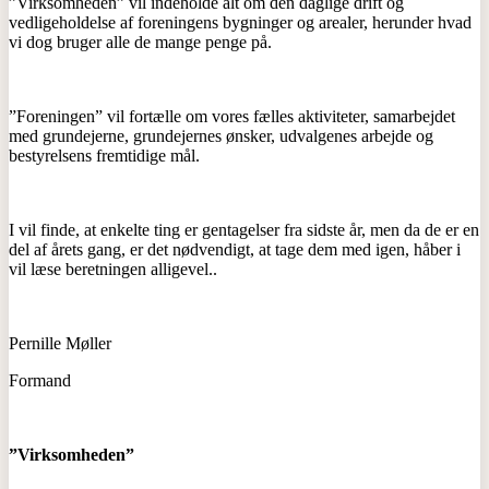
”Virksomheden” vil indeholde alt om den daglige drift og
vedligeholdelse af foreningens bygninger og arealer, herunder hvad
vi dog bruger alle de mange penge på.
”Foreningen” vil fortælle om vores fælles aktiviteter, samarbejdet
med grundejerne, grundejernes ønsker, udvalgenes arbejde og
bestyrelsens fremtidige mål.
I vil finde, at enkelte ting er gentagelser fra sidste år, men da de er en
del af årets gang, er det nødvendigt, at tage dem med igen, håber i
vil læse beretningen alligevel..
Pernille Møller
Formand
”Virksomheden”