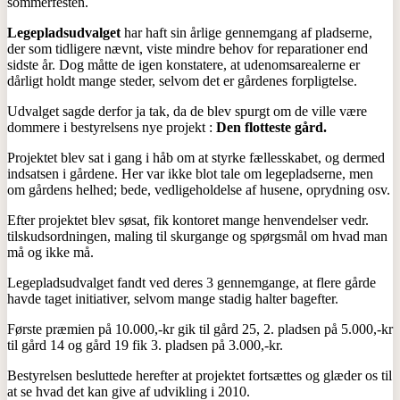
sommerfesten.
Legepladsudvalget
har haft sin årlige gennemgang af pladserne,
der som tidligere nævnt, viste mindre behov for reparationer end
sidste år. Dog måtte de igen konstatere, at udenomsarealerne er
dårligt holdt mange steder, selvom det er gårdenes forpligtelse.
Udvalget sagde derfor ja tak, da de blev spurgt om de ville være
dommere i bestyrelsens nye projekt :
Den flotteste gård.
Projektet blev sat i gang i håb om at styrke fællesskabet, og dermed
indsatsen i gårdene. Her var ikke blot tale om legepladserne, men
om gårdens helhed; bede, vedligeholdelse af husene, oprydning osv.
Efter projektet blev søsat, fik kontoret mange henvendelser vedr.
tilskudsordningen, maling til skurgange og spørgsmål om hvad man
må og ikke må.
Legepladsudvalget fandt ved deres 3 gennemgange, at flere gårde
havde taget initiativer, selvom mange stadig halter bagefter.
Første præmien på 10.000,-kr gik til gård 25, 2. pladsen på 5.000,-kr
til gård 14 og gård 19 fik 3. pladsen på 3.000,-kr.
Bestyrelsen besluttede herefter at projektet fortsættes og glæder os til
at se hvad det kan give af udvikling i 2010.