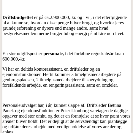
Driftsbudgettet
er på ca.2.900.000,-kr. og i vil, i det efterfølgende
bl.a. kunne se, hvordan disse penge bliver brugt, og hvorfor jeres
grundejerforening er dyrere end mange andre, samt hvad
bestyrelsesmedlemmerne bruger tid og energi på at føre ud i livet.
En stor udgiftspost er
personale,
i det forløbne regnskabsår knap
600.000,-kr.
Vi har en deltids kontorassistent, en driftsleder og en
ejendomsfunktionær. Hertil kommer 3 timelønsmedarbejdere på
genbrugspladsen, 2 timelønsmedarbejdere til snerydning og
forefaldende arbejde, en rengøringsassistent, samt en omdeler.
Personaleudvalget har, i år, kunnet slappe af. Driftsleder Bettina
Panek og ejendomsfunktionær Peter Lionborg varetager de daglige
opgaver med stor omhu og det er en fornøjelse at se hvor pænt vores
arealer bliver holdt. Det er dejligt at de selvstændigt kan planlægge
og udføre deres arbejde med vedligeholdelse af vores arealer og
anlæg.