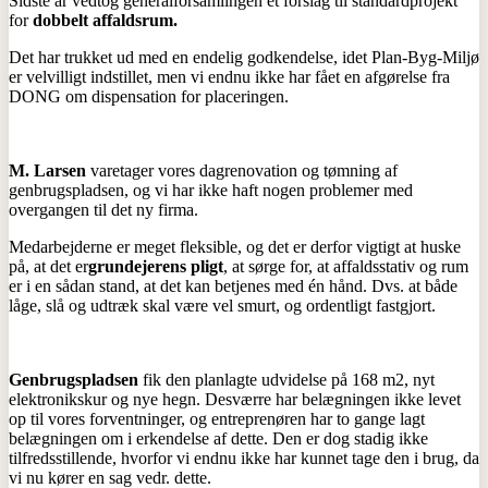
Sidste år vedtog generalforsamlingen et forslag til standardprojekt
for
dobbelt affaldsrum.
Det har trukket ud med en endelig godkendelse, idet Plan-Byg-Miljø
er velvilligt indstillet, men vi endnu ikke har fået en afgørelse fra
DONG om dispensation for placeringen.
M. Larsen
varetager vores dagrenovation og tømning af
genbrugspladsen, og vi har ikke haft nogen problemer med
overgangen til det ny firma.
Medarbejderne er meget fleksible, og det er derfor vigtigt at huske
på, at det er
grundejerens pligt
, at sørge for, at affaldsstativ og rum
er i en sådan stand, at det kan betjenes med én hånd. Dvs. at både
låge, slå og udtræk skal være vel smurt, og ordentligt fastgjort.
Genbrugspladsen
fik den planlagte udvidelse på 168 m2, nyt
elektronikskur og nye hegn. Desværre har belægningen ikke levet
op til vores forventninger, og entreprenøren har to gange lagt
belægningen om i erkendelse af dette. Den er dog stadig ikke
tilfredsstillende, hvorfor vi endnu ikke har kunnet tage den i brug, da
vi nu kører en sag vedr. dette.