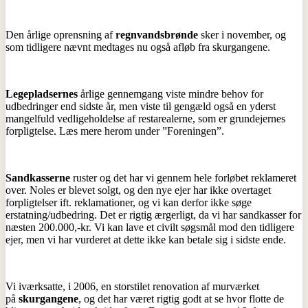
Den årlige oprensning af
regnvandsbrønde
sker i november, og
som tidligere nævnt medtages nu også afløb fra skurgangene.
Legepladsernes
årlige gennemgang viste mindre behov for
udbedringer end sidste år, men viste til gengæld også en yderst
mangelfuld vedligeholdelse af restarealerne, som er grundejernes
forpligtelse. Læs mere herom under ”Foreningen”.
Sandkasserne
ruster og det har vi gennem hele forløbet reklameret
over. Noles er blevet solgt, og den nye ejer har ikke overtaget
forpligtelser ift. reklamationer, og vi kan derfor ikke søge
erstatning/udbedring. Det er rigtig ærgerligt, da vi har sandkasser for
næsten 200.000,-kr. Vi kan lave et civilt søgsmål mod den tidligere
ejer, men vi har vurderet at dette ikke kan betale sig i sidste ende.
Vi iværksatte, i 2006, en storstilet renovation af murværket
på
skurgangene
, og det har været rigtig godt at se hvor flotte de