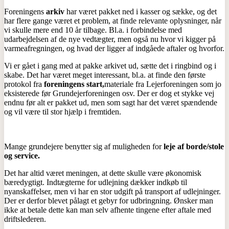
Foreningens
arkiv
har været pakket ned i kasser og sække, og det
har flere gange været et problem, at finde relevante oplysninger, når
vi skulle mere end 10 år tilbage. Bl.a. i forbindelse med
udarbejdelsen af de nye vedtægter, men også nu hvor vi kigger på
varmeafregningen, og hvad der ligger af indgåede aftaler og hvorfor.
Vi er gået i gang med at pakke arkivet ud, sætte det i ringbind og i
skabe. Det har været meget interessant, bl.a. at finde den første
protokol fra
foreningens start,
materiale fra Lejerforeningen som jo
eksisterede før Grundejerforeningen osv. Der er dog et stykke vej
endnu før alt er pakket ud, men som sagt har det været spændende
og vil være til stor hjælp i fremtiden.
Mange grundejere benytter sig af muligheden for
leje af borde/stole
og service.
Det har altid været meningen, at dette skulle være økonomisk
bæredygtigt. Indtægterne for udlejning dækker indkøb til
nyanskaffelser, men vi har en stor udgift på transport af udlejninger.
Der er derfor blevet pålagt et gebyr for udbringning. Ønsker man
ikke at betale dette kan man selv afhente tingene efter aftale med
driftslederen.