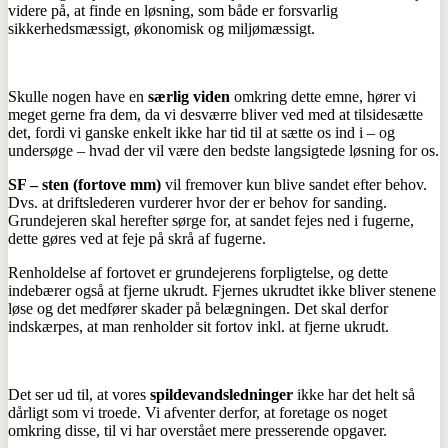
videre på, at finde en løsning, som både er forsvarlig
sikkerhedsmæssigt, økonomisk og miljømæssigt.
Skulle nogen have en
særlig viden
omkring dette emne, hører vi
meget gerne fra dem, da vi desværre bliver ved med at tilsidesætte
det, fordi vi ganske enkelt ikke har tid til at sætte os ind i – og
undersøge – hvad der vil være den bedste langsigtede løsning for os.
SF – sten (fortove mm)
vil fremover kun blive sandet efter behov.
Dvs. at driftslederen vurderer hvor der er behov for sanding.
Grundejeren skal herefter sørge for, at sandet fejes ned i fugerne,
dette gøres ved at feje på skrå af fugerne.
Renholdelse af fortovet er grundejerens forpligtelse, og dette
indebærer også at fjerne ukrudt. Fjernes ukrudtet ikke bliver stenene
løse og det medfører skader på belægningen. Det skal derfor
indskærpes, at man renholder sit fortov inkl. at fjerne ukrudt.
Det ser ud til, at vores
spildevandsledninger
ikke har det helt så
dårligt som vi troede. Vi afventer derfor, at foretage os noget
omkring disse, til vi har overstået mere presserende opgaver.