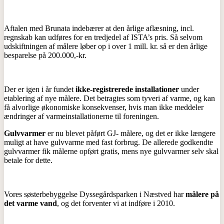
Aftalen med Brunata indebærer at den årlige aflæsning, incl.
regnskab kan udføres for en tredjedel af ISTA’s pris. Så selvom
udskiftningen af målere løber op i over 1 mill. kr. så er den årlige
besparelse på 200.000,-kr.
Der er igen i år fundet
ikke-registrerede installationer
under
etablering af nye målere. Det betragtes som tyveri af varme, og kan
få alvorlige økonomiske konsekvenser, hvis man ikke meddeler
ændringer af varmeinstallationerne til foreningen.
Gulvvarmer
er nu blevet påført GJ- målere, og det er ikke længere
muligt at have gulvvarme med fast forbrug. De allerede godkendte
gulvvarmer fik målerne opført gratis, mens nye gulvvarmer selv skal
betale for dette.
Vores søsterbebyggelse Dyssegårdsparken i Næstved har
målere på
det varme vand
, og det forventer vi at indføre i 2010.