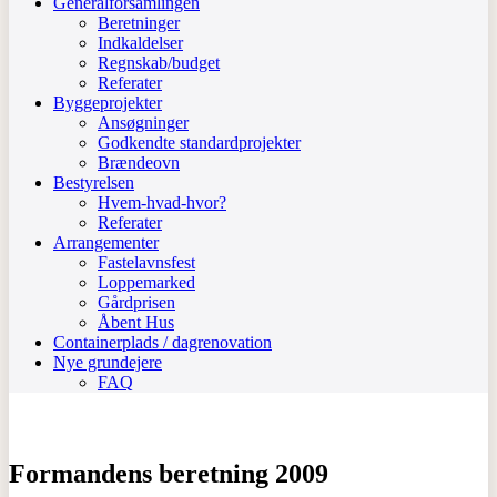
Generalforsamlingen
Beretninger
Indkaldelser
Regnskab/budget
Referater
Byggeprojekter
Ansøgninger
Godkendte standardprojekter
Brændeovn
Bestyrelsen
Hvem-hvad-hvor?
Referater
Arrangementer
Fastelavnsfest
Loppemarked
Gårdprisen
Åbent Hus
Containerplads / dagrenovation
Nye grundejere
FAQ
Formandens beretning 2009