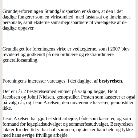
Grundejerforeningen Strandgårdsparken er så stor, at den i det
daglige fungerer som en virksomhed, med fastansat og timelønnet
personale, samt eksterne samarbejdspartnere til varetagelse af de
daglige opgaver.
Grundlaget for foreningens virke er vedtægterne, som i 2007 blev
revideret og godkendt på den ordinære og ekstraordinære
generalforsamling.
Foreningens interesser varetages, i det daglige, af
bestyrelsen.
Der er i år 2 bestyrelsesmedlemmer på valg og begge, Bent
Jacobsen og Johni Nielsen, genopstiller. Posten som kasserer er også
på valg i år, og Leon Axelsen, den nuværende kasserer, genopstiller
ikke.
Leon Axelsen har gjort et stort arbejde, både som kasserer, og som
formand for legepladsudvalget og sommerfestudvalget. Bestyrelsen
takker for den tid vi har haft sammen, og ønsker ham held og lykke
med hans øvrige frivillige arbejde.