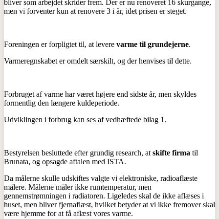
bliver som arbejdet skrider frem. Der er nu renoveret 16 skurgange,
men vi forventer kun at renovere 3 i år, idet prisen er steget.
Foreningen er forpligtet til, at levere
varme til grundejerne
.
Varmeregnskabet er omdelt særskilt, og der henvises til dette.
Forbruget af varme har været højere end sidste år, men skyldes
formentlig den længere kuldeperiode.
Udviklingen i forbrug kan ses af vedhæftede bilag 1.
Bestyrelsen besluttede efter grundig research, at
skifte firma
til
Brunata, og opsagde aftalen med ISTA.
Da målerne skulle udskiftes valgte vi elektroniske, radioaflæste
målere. Målerne måler ikke rumtemperatur, men
gennemstrømningen i radiatoren. Ligeledes skal de ikke aflæses i
huset, men bliver fjernaflæst, hvilket betyder at vi ikke fremover skal
være hjemme for at få aflæst vores varme.