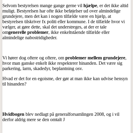
Selvom bestyrelsen mange gange gerne vil
hjælpe
, er det ikke altid
muligt. Bestyrelsen har ofte ikke beføjelser ud over almindelige
grundejere, men det kan i nogen tilfælde være en hjælp, at
bestyrelsen tilskriver fx politi eller kommune. I de tilfælde hvor vi
vælger, at gøre dette, skal det understreges, at der er tale
om
generelle problemer
, ikke enkeltstående tilfælde eller
almindelige nabostridigheder.
Vi hører dog oftere og oftere, om
problemer mellem grundejere
,
hvor man ganske enkelt ikke respekterer hinanden. Det være sig
parkering, larm, skadedyr, beplantning osv.
Hvad er det for en egoisme, der gør at man ikke kan udvise hensyn
til hinanden?
Hvidbogen
blev nedlagt på generalforsamlingen 2008, og i vil
derfor aldrig mere se den omtalt J