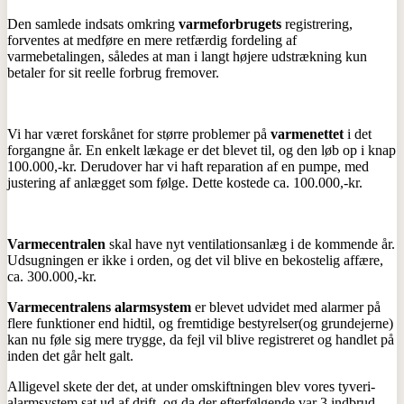
Den samlede indsats omkring
varmeforbrugets
registrering,
forventes at medføre en mere retfærdig fordeling af
varmebetalingen, således at man i langt højere udstrækning kun
betaler for sit reelle forbrug fremover.
Vi har været forskånet for større problemer på
varmenettet
i det
forgangne år. En enkelt lækage er det blevet til, og den løb op i knap
100.000,-kr. Derudover har vi haft reparation af en pumpe, med
justering af anlægget som følge. Dette kostede ca. 100.000,-kr.
Varmecentralen
skal have nyt ventilationsanlæg i de kommende år.
Udsugningen er ikke i orden, og det vil blive en bekostelig affære,
ca. 300.000,-kr.
Varmecentralens alarmsystem
er blevet udvidet med alarmer på
flere funktioner end hidtil, og fremtidige bestyrelser(og grundejerne)
kan nu føle sig mere trygge, da fejl vil blive registreret og handlet på
inden det går helt galt.
Alligevel skete der det, at under omskiftningen blev vores tyveri-
alarmsystem sat ud af drift, og da der efterfølgende var 3 indbrud