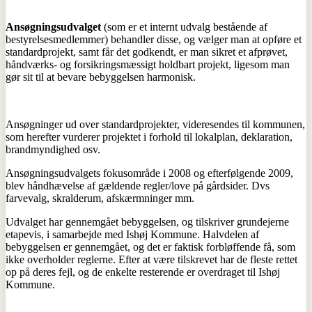
Ansøgningsudvalget
(som er et internt udvalg bestående af
bestyrelsesmedlemmer) behandler disse, og vælger man at opføre et
standardprojekt, samt får det godkendt, er man sikret et afprøvet,
håndværks- og forsikringsmæssigt holdbart projekt, ligesom man
gør sit til at bevare bebyggelsen harmonisk.
Ansøgninger ud over standardprojekter, videresendes til kommunen,
som herefter vurderer projektet i forhold til lokalplan, deklaration,
brandmyndighed osv.
Ansøgningsudvalgets fokusområde i 2008 og efterfølgende 2009,
blev håndhævelse af gældende regler/love på gårdsider. Dvs
farvevalg, skralderum, afskærmninger mm.
Udvalget har gennemgået bebyggelsen, og tilskriver grundejerne
etapevis, i samarbejde med Ishøj Kommune. Halvdelen af
bebyggelsen er gennemgået, og det er faktisk forbløffende få, som
ikke overholder reglerne. Efter at være tilskrevet har de fleste rettet
op på deres fejl, og de enkelte resterende er overdraget til Ishøj
Kommune.