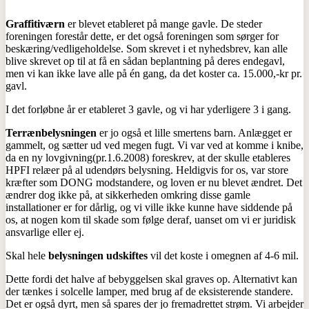
Graffitiværn
er blevet etableret på mange gavle. De steder
foreningen forestår dette, er det også foreningen som sørger for
beskæring/vedligeholdelse. Som skrevet i et nyhedsbrev, kan alle
blive skrevet op til at få en sådan beplantning på deres endegavl,
men vi kan ikke lave alle på én gang, da det koster ca. 15.000,-kr pr.
gavl.
I det forløbne år er etableret 3 gavle, og vi har yderligere 3 i gang.
Terrænbelysningen
er jo også et lille smertens barn. Anlægget er
gammelt, og sætter ud ved megen fugt. Vi var ved at komme i knibe,
da en ny lovgivning(pr.1.6.2008) foreskrev, at der skulle etableres
HPFI relæer på al udendørs belysning. Heldigvis for os, var store
kræfter som DONG modstandere, og loven er nu blevet ændret. Det
ændrer dog ikke på, at sikkerheden omkring disse gamle
installationer er for dårlig, og vi ville ikke kunne have siddende på
os, at nogen kom til skade som følge deraf, uanset om vi er juridisk
ansvarlige eller ej.
Skal hele
belysningen udskiftes
vil det koste i omegnen af 4-6 mil.
Dette fordi det halve af bebyggelsen skal graves op. Alternativt kan
der tænkes i solcelle lamper, med brug af de eksisterende standere.
Det er også dyrt, men så spares der jo fremadrettet strøm. Vi arbejder