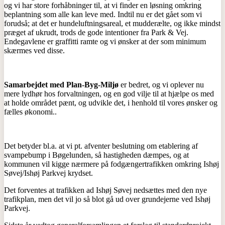
og vi har store forhåbninger til, at vi finder en løsning omkring
beplantning som alle kan leve med. Indtil nu er det gået som vi
forudså; at det er hundeluftningsareal, et mudderælte, og ikke mindst
præget af ukrudt, trods de gode intentioner fra Park & Vej.
Endegavlene er graffitti ramte og vi ønsker at der som minimum
skærmes ved disse.
Samarbejdet med Plan-Byg-Miljø
er bedret, og vi oplever nu
mere lydhør hos forvaltningen, og en god vilje til at hjælpe os med
at holde området pænt, og udvikle det, i henhold til vores ønsker og
fælles økonomi..
Det betyder bl.a. at vi pt. afventer beslutning om etablering af
svampebump i Bøgelunden, så hastigheden dæmpes, og at
kommunen vil kigge nærmere på fodgængertrafikken omkring Ishøj
Søvej/Ishøj Parkvej krydset.
Det forventes at trafikken ad Ishøj Søvej nedsættes med den nye
trafikplan, men det vil jo så blot gå ud over grundejerne ved Ishøj
Parkvej.