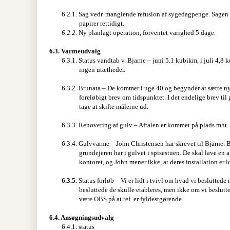
6.2.1. Sag vedr. manglende refusion af sygedagpenge. Sagen e
papirer rettidigt.
6.2.2.
Ny planlagt operation, forventet varighed 5 dage.
6.3.
Varmeudvalg
6.3.1. Status vandtab v. Bjarne – juni 5.1 kubikm, i juli 4,8 k
ingen utætheder.
6.3.2. Brunata – De kommer i uge 40 og begynder at sætte nye
foreløbigt brev om tidspunktet. I det endelige brev til 
tage at skifte målerne ud.
6.3.3. Renovering af gulv – Aftalen er kommet på plads mht.
6.3.4. Gulvvarme – John Christensen har skrevet til Bjarne. 
grundejeren har i gulvet i spisestuen. De skal lave en
kontoret, og John mener ikke, at deres installation er l
6.3.5.
Status forløb – Vi er lidt i tvivl om hvad vi besluttede
besluttede de skulle etableres, men ikke om vi beslutt
være OBS på at ref. er fyldestgørende.
6.4.
Ansøgningsudvalg
6.4.1. status