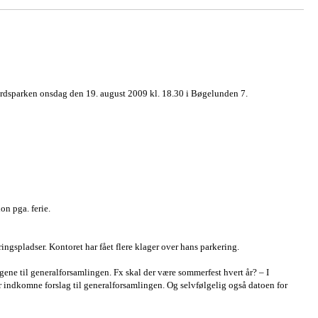
årdsparken onsdag den 19. august 2009 kl. 18.30 i Bøgelunden 7.
ion pga. ferie.
ingspladser. Kontoret har fået flere klager over hans parkering.
ene til generalforsamlingen. Fx skal der være sommerfest hvert år? – I
or indkomne forslag til generalforsamlingen. Og selvfølgelig også datoen for