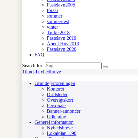
Fastelavn2005
foraar
sommer
sommerfest
vinter
Tørke 2018
Fastelavn 2019
Åbent Hus 2019
Fastelavn 2020
FAQ
Search for:
Tilmeld nyhedbreve
Grundejerforeningen
Kontoret
Driftsleder
Oversigtskort
Personale
Banner-annoncer
Udlejning
Generel information
Nyhedsbreve
Lokalplan 1.90