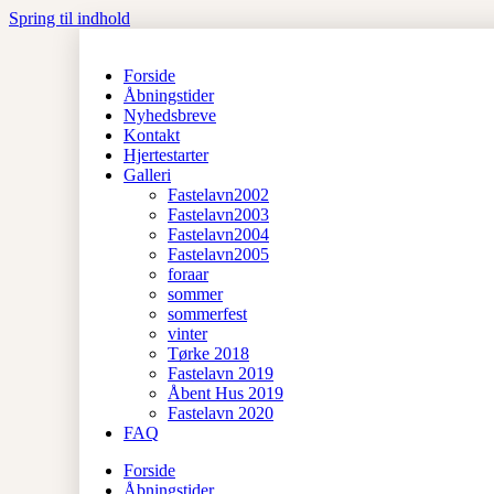
Spring til indhold
Forside
Åbningstider
Nyhedsbreve
Kontakt
Hjertestarter
Galleri
Fastelavn2002
Fastelavn2003
Fastelavn2004
Fastelavn2005
foraar
sommer
sommerfest
vinter
Tørke 2018
Fastelavn 2019
Åbent Hus 2019
Fastelavn 2020
FAQ
Forside
Åbningstider