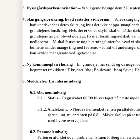
3.
Dyssegårdsparken-invitation –
Vi vil gerne besøge dem 27. sept
4.
Skurgangsforsikring, hvad erstatter vi/hvornår –
Vores skurgange
haft vandskader i deres skure, og hvis det ikke er pga. manglende
grundejeres forsikring. Hvis det er vores skyld, skal vi måske dækk
grundejers ting er blevet ødelagt. Hvis et forsikringsselskab var 
nedløbsrør. – Vi skal fastsætte nogle retningslinier for, hvad vi 
børnene smider mange ting ned i rørene. – Johni vil undersøge, om 
kan skylde manglende vedligeholdelse.
5.
Ny kommuneplan i høring –
En grundejer har sendt og os noget 
begrænset trakikken i T-krydset Ishøj Boulevard- Ishøj Søvej. Han 
6.
Meddelelser fra interne udvalg
6.1.
Økonomiudvalg
6.1.1. Status – Regnskabet 08/09 bliver taget på næste møde
6.1.2. Aftalekonti…- Nordea har sænket renten på aftalekonto
første juni, nu er renten på 0,8 – Måske skal vi på et ti
med i vore overvejelser.
6.2.
Personaleudvalg
Ferien er afviklet uden problemer. Simon Friberg har været an