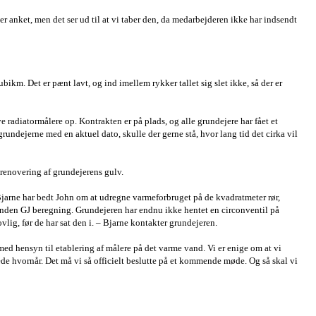
r anket, men det ser ud til at vi taber den, da medarbejderen ikke har indsendt
ubikm. Det er pænt lavt, og ind imellem rykker tallet sig slet ikke, så der er
 radiatormålere op. Kontrakten er på plads, og alle grundejere har fået et
grundejerne med en aktuel dato, skulle der gerne stå, hvor lang tid det cirka vil
 renovering af grundejerens gulv.
Bjarne har bedt John om at udregne varmeforbruget på de kvadratmeter rør,
 anden GJ beregning. Grundejeren har endnu ikke hentet en circonventil på
ovlig, før de har sat den i. – Bjarne kontakter grundejeren.
 med hensyn til etablering af målere på det varme vand. Vi er enige om at vi
ede hvornår. Det må vi så officielt beslutte på et kommende møde. Og så skal vi