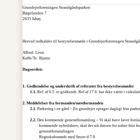
Grundejerforeningen Strandgårdsparken
Bøgelunden 7
2635 Ishøj.
Herved indkaldes til bestyrelsesmøde i Grundejerforeningen Strandg
Afbud: Leon
Kaffe/Te: Bjarne
Dagsorden:
1.
Godkendelse og underskrift af referater fra bestyrelsesmøder
1.1.
Ref. af 6.5. er godkendt. Ref af 17.6. har ikke været i cirkulat
2.
Meddelelser fra formanden/næstformanden
2.1.
Parkering i en gård – En grundejer optager dagligt fem parker
2.2.
Den kommende generalforsamling – Vi skal have lavet forslag
kommende nyhedsbrev, skal der stå datoen for sidste frist f
generalforsamlingen.
Regnskabsmøde med Snoer d.7.9.