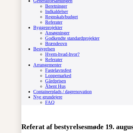
Generalforsamlingen
Beretninger
Indkaldelser
Regnskab/budget
Referater
Byggeprojekter
Ansøgninger
Godkendte standardprojekter
Brændeovn
Bestyrelsen
Hvem-hvad-hvor?
Referater
Arrangementer
Fastelavnsfest
Loppemarked
Gårdprisen
Åbent Hus
Containerplads / dagrenovation
Nye grundejere
FAQ
Referat af bestyrelsesmøde 19. augu