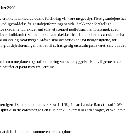
ember 2009
 er ikke forsikret, da denne forsikring vil være meget dyr. Flere grundejere har
 vedligeholdelse fra grundejerforeningens side, dækker de forskellige
e skaderne. En aktuel sag er, at et stoppet nedløbsrør har forårsaget, at en
blevet indblandet, ville de ikke have dækket det, da de ikke dækker skader fra
skal dække og hvor meget. Måske skal der sættes net for nedløbsrørene, for
grundejerforeningen har ret til at frasige sig erstatningsansvaret, selv om det
om kommuneplanen og trafik omkring vores bebyggelse. Han vil gerne have
har fået et pænt brev fra Pernille.
en igen. Den er nu faldet fra 3,8 % til 1 % på 1 år, Danske Bank tilbød 1.5%
dspunkt sætte vores penge i en lille bank. I hvert fald er det noget, vi skal have
sat deltids i løbet af sommeren, er nu ophørt.