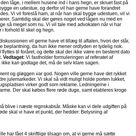
 den låge, i mellem husene ind i hans hegn, er skruet fast på
bygge en udestue, og derfor vil han gerne have forandret
indes. Vi vil foreslå ham, at når han skal bygge udestuen, vil vi
enerer. Samtidig skal der gøres noget ved lågen nu med en
ge så meget som nu. Vi vil tale med advokaten når vi har
i forhold til skel og hegn.
kussionen vil gerne have et tillæg til aftalen, hvori der står,
 beplantning, da hun ikke mener ordlyden er tydelig nok.
lyttes til foråret, og dette skal der ikke være en bestemt dato
t.
Vedtaget
: Vi fastholder formuleringen af referatet af
 ikke kan godtage det, må de selv klare sagen.
ement og gløggen var god. Nogen ville gerne have det rykket
re julemarkeder. Vi skal så vidt muligt holde porten lukket,
rugspladsen virker godt som reklame. Ledningerne i
r varme. Der skal købes flere røde duge, samt etableres kroge
må blive i næste regnskabsår. Måske kan vi dele udgiften på
de skal vi have et punkt, der hedder: Belysning af
lle har fået 4 skriftlige tilsagn om, at vi gerne må sætte