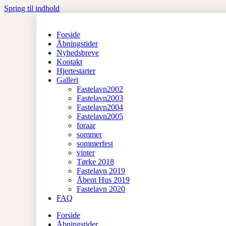
Spring til indhold
Forside
Åbningstider
Nyhedsbreve
Kontakt
Hjertestarter
Galleri
Fastelavn2002
Fastelavn2003
Fastelavn2004
Fastelavn2005
foraar
sommer
sommerfest
vinter
Tørke 2018
Fastelavn 2019
Åbent Hus 2019
Fastelavn 2020
FAQ
Forside
Åbningstider