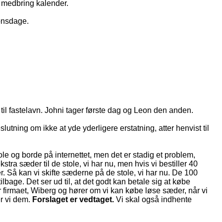
 medbring kalender.
onsdage.
ter til fastelavn. Johni tager første dag og Leon den anden.
lutning om ikke at yde yderligere erstatning, atter henvist til
tole og borde på internettet, men det er stadig et problem,
stra sæder til de stole, vi har nu, men hvis vi bestiller 40
. Så kan vi skifte sæderne på de stole, vi har nu. De 100
tilbage. Det ser ud til, at det godt kan betale sig at købe
er firmaet, Wiberg og hører om vi kan købe løse sæder, når vi
er vi dem.
Forslaget er vedtaget.
Vi skal også indhente