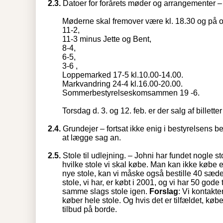
2.3.
Datoer for forårets møder og arrangementer –
Møderne skal fremover være kl. 18.30 og på 
11-2,
11-3 minus Jette og Bent,
8-4,
6-5,
3-6 ,
Loppemarked 17-5 kl.10.00-14.00.
Markvandring 24-4 kl.16.00-20.00.
Sommerbestyrelseskomsammen 19 -6.
Torsdag d. 3. og 12. feb. er der salg af billet
2.4.
Grundejer – fortsat ikke enig i bestyrelsens bes
at lægge sag an.
2.5.
Stole til udlejning. – Johni har fundet nogle s
hvilke stole vi skal købe. Man kan ikke købe ek
nye stole, kan vi måske også bestille 40 sæder
stole, vi har, er købt i 2001, og vi har 50 gode 
samme slags stole igen.
Forslag
: Vi kontakt
køber hele stole. Og hvis det er tilfældet, køb
tilbud på borde.