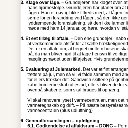
3.
Klage over låge. –
Grundejeren har klaget over, at
hans hjørnestolpe. Grundejeren har planer om at 
lågen. Han er i øvrigt ikke tilfreds med, at lågen f
sørge for en forandring ved lågen, så den ikke g
lyddæmpende foranstaltning, så den ikke larmer li
møde med ham 14.januar, og høre, hvordan vi står 
4.
Et evt tillæg til aftale. –
Den ene grundejer i nabo dis
at vedkommende afstår for at sætte hækkelignende
Der er en aftale om, at hegnet mellem husene skal f
på, da man bliver nød til at tage hensyn til vejrlige
mæglingsmødet uden tilføjelser. Hvis grundejerne
5.
Evaluering af Julemarked.
Det var et fint arrang
tættere på jul, men så vil vi falde sammen med and
for ellers trækker det. Sandwich skiltene på genb
kabeltromlerne skal rulles ud, ellers bliver de fo
ovenpå skabene, som skal bruges til ophæng.
Vi skal renovere lyset i varmecentralen, men det 
varmeregnskab og drift. – På næste bestyrelsesmø
varmecentralen (plus udluftning)
6.
Generalforsamlingen – opfølgning
6.1.
Godkendelse af affaldsrum – DONG –
Perni