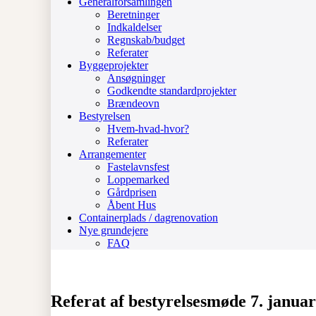
Generalforsamlingen
Beretninger
Indkaldelser
Regnskab/budget
Referater
Byggeprojekter
Ansøgninger
Godkendte standardprojekter
Brændeovn
Bestyrelsen
Hvem-hvad-hvor?
Referater
Arrangementer
Fastelavnsfest
Loppemarked
Gårdprisen
Åbent Hus
Containerplads / dagrenovation
Nye grundejere
FAQ
Referat af bestyrelsesmøde 7. janua