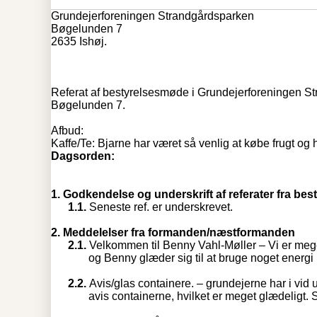
Grundejerforeningen Strandgårdsparken
Bøgelunden 7
2635 Ishøj.
Referat af bestyrelsesmøde i Grundejerforeningen St
Bøgelunden 7.
Afbud:
Kaffe/Te: Bjarne har været så venlig at købe frugt og h
Dagsorden:
1.
Godkendelse og underskrift af referater fra be
1.1.
Seneste ref. er underskrevet.
2.
Meddelelser fra formanden/næstformanden
2.1.
Velkommen til Benny Vahl-Møller – Vi er mege
og Benny glæder sig til at bruge noget energi
2.2.
Avis/glas containere. – grundejerne har i vid 
avis containerne, hvilket er meget glædeligt. S