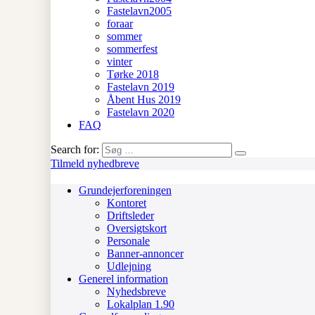
Fastelavn2005
foraar
sommer
sommerfest
vinter
Tørke 2018
Fastelavn 2019
Åbent Hus 2019
Fastelavn 2020
FAQ
Search for:
Tilmeld nyhedbreve
Grundejerforeningen
Kontoret
Driftsleder
Oversigtskort
Personale
Banner-annoncer
Udlejning
Generel information
Nyhedsbreve
Lokalplan 1.90