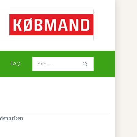
FAQ
rdsparken