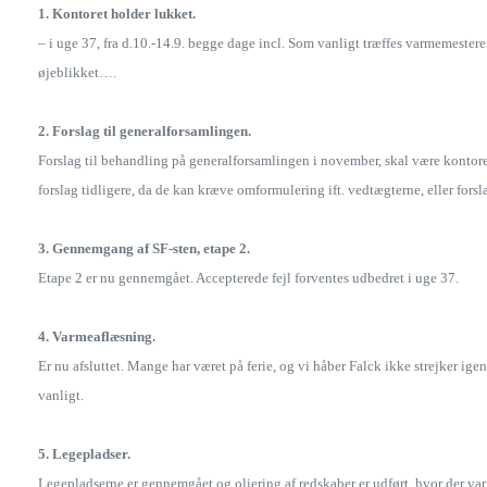
1. Kontoret holder lukket.
– i uge 37, fra d.10.-14.9. begge dage incl. Som vanligt træffes varmemester
øjeblikket….
2. Forslag til generalforsamlingen.
Forslag til behandling på generalforsamlingen i november, skal være kontor
forslag tidligere, da de kan kræve omformulering ift. vedtægterne, eller forsl
3. Gennemgang af SF-sten, etape 2.
Etape 2 er nu gennemgået. Accepterede fejl forventes udbedret i uge 37.
4. Varmeaflæsning.
Er nu afsluttet. Mange har været på ferie, og vi håber Falck ikke strejker i
vanligt.
5. Legepladser.
Legepladserne er gennemgået og oliering af redskaber er udført, hvor der var b