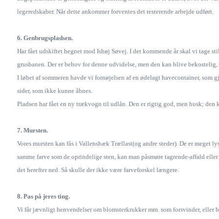
legeredskaber. Når dette ankommer forventes det resterende arbejde udført.
6. Genbrugspladsen.
Har fået udskiftet hegnet mod Ishøj Søvej. I det kommende år skal vi tage sti
grusbanen. Der er behov for denne udvidelse, men den kan blive bekostelig, 
I løbet af sommeren havde vi fornøjelsen af en ødelagt havecontainer, som g
sider, som ikke kunne åbnes.
Pladsen har fået en ny trækvogn til udlån. Den er rigtig god, men husk; den k
7. Mursten.
Vores mursten kan fås i Vallensbæk Trællast(og andre steder). De er meget lyse
samme farve som de oprindelige sten, kan man påsmøre tagrende-affald eller
det herefter ned. Så skulle der ikke være farveforskel længere.
8. Pas på jeres ting.
Vi får jævnligt henvendelser om blomsterkrukker mm. som forsvinder, eller bli