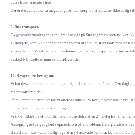
vores huse, stående i fred.
Der er desværre ikke så meget at gøre, men sørg for, at potterne ikke er lige til
9. Bus-transport.
Da generalforsamlingen igen i år vil foregå på Strandgårdsskolen (vi kan ikk
grundejere, som ikke har anden transportmulighed, bustransport med opsamli
kørestole mm. Vi vil gerne lodde stemningen herfor, og spørger derfor; er de
besked NU! Dette er ganske uforpligtende.
10. Bestyrelsen her og nu.
Vi har desværre ikke mærket meget til, at det var sommerferie… Den daglige dr
reparationsarbejder.
På nuværende tidspunkt har vi allerede afholdt to bestyrelsesmøder efter ”f
den kommende generalforsamling.
Vi fik et tilbud fra et mobilfirma om opsættelse af en 27 meter høj antenne
Ansøgningsudvalget gjorde opmærksom på et problem; flere grundejere havde f
simpelthen ikke været muligt pga. den yderst våde sommer. De har nu fået ny 