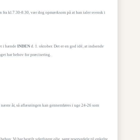
en fra kl.7.30-8.30, vær dog opmærksom på at han taler svensk i
et i hænde
INDEN
d. 1. oktober. Det er en god idé, at indsende
aget har behov for præcisering.
gen næste år, så aflæsningen kan gennemføres i uge 24-26 som
ehov. Vi har bestilt yderligere olie, samt reservedele til enkelte