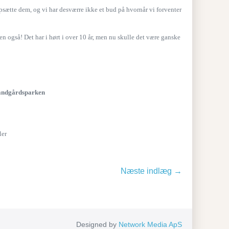
opsætte dem, og vi har desværre ikke et bud på hvornår vi forventer
en også! Det har i hørt i over 10 år, men nu skulle det være ganske
andgårdsparken
ler
Næste indlæg →
Designed by
Network Media ApS