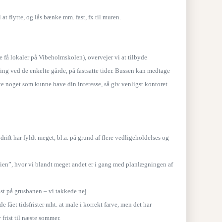
 at flytte, og lås bænke mm. fast, fx til muren.
e få lokaler på Vibeholmskolen), overvejer vi at tilbyde
ng ved de enkelte gårde, på fastsatte tider. Bussen kan medtage
tte noget som kunne have din interesse, så giv venligst kontoret
ift har fyldt meget, bl.a. på grund af flere vedligeholdelses og
erien”, hvor vi blandt meget andet er i gang med planlægningen af
mast på grusbanen – vi takkede nej…
ået tidsfrister mht. at male i korrekt farve, men det har
frist til næste sommer.