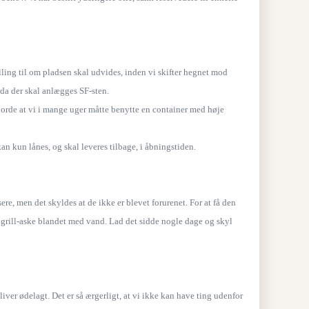
lling til om pladsen skal udvides, inden vi skifter hegnet mod
da der skal anlægges SF-sten.
jorde at vi i mange uger måtte benytte en container med høje
an kun lånes, og skal leveres tilbage, i åbningstiden.
re, men det skyldes at de ikke er blevet forurenet. For at få den
 grill-aske blandet med vand. Lad det sidde nogle dage og skyl
ver ødelagt. Det er så ærgerligt, at vi ikke kan have ting udenfor