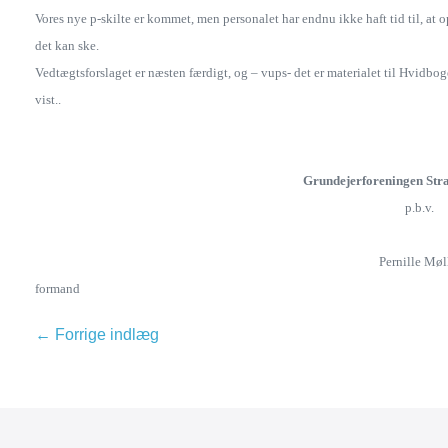
Vores nye p-skilte er kommet, men personalet har endnu ikke haft tid til, at 
det kan ske.
Vedtægtsforslaget er næsten færdigt, og – vups- det er materialet til Hvidbog
vist..
Grundejerforeningen Str
p.b.v.
Pernille Møl
formand
← Forrige indlæg