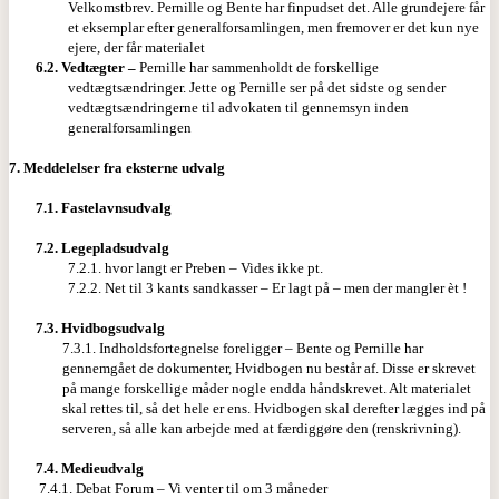
Velkomstbrev. Pernille og Bente har finpudset det. Alle grundejere får
et eksemplar efter generalforsamlingen, men fremover er det kun nye
ejere, der får materialet
6.2.
Vedtægter –
Pernille har sammenholdt de forskellige
vedtægtsændringer. Jette og Pernille ser på det sidste og sender
vedtægtsændringerne til advokaten til gennemsyn inden
generalforsamlingen
7.
Meddelelser fra eksterne udvalg
7.1.
Fastelavnsudvalg
7.2.
Legepladsudvalg
7.2.1. hvor langt er Preben – Vides ikke pt.
7.2.2. Net til 3 kants sandkasser – Er lagt på – men der mangler èt !
7.3.
Hvidbogsudvalg
7.3.1. Indholdsfortegnelse foreligger – Bente og Pernille har
gennemgået de dokumenter, Hvidbogen nu består af. Disse er skrevet
på mange forskellige måder nogle endda håndskrevet. Alt materialet
skal rettes til, så det hele er ens. Hvidbogen skal derefter lægges ind på
serveren, så alle kan arbejde med at færdiggøre den (renskrivning).
7.4.
Medieudvalg
7.4.1. Debat Forum – Vi venter til om 3 måneder