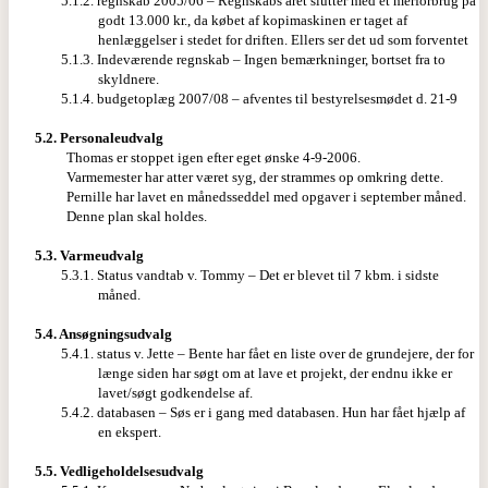
5.1.2. regnskab 2005/06 – Regnskabs året slutter med et merforbrug på
godt 13.000 kr., da købet af kopimaskinen er taget af
henlæggelser i stedet for driften. Ellers ser det ud som forventet
5.1.3. Indeværende regnskab – Ingen bemærkninger, bortset fra to
skyldnere.
5.1.4. budgetoplæg 2007/08 – afventes til bestyrelsesmødet d. 21-9
5.2.
Personaleudvalg
Thomas er stoppet igen efter eget ønske 4-9-2006.
Varmemester har atter været syg, der strammes op omkring dette.
Pernille har lavet en månedsseddel med opgaver i september måned.
Denne plan skal holdes.
5.3.
Varmeudvalg
5.3.1. Status vandtab v. Tommy – Det er blevet til 7 kbm. i sidste
måned.
5.4.
Ansøgningsudvalg
5.4.1. status v. Jette – Bente har fået en liste over de grundejere, der for
længe siden har søgt om at lave et projekt, der endnu ikke er
lavet/søgt godkendelse af.
5.4.2. databasen – Søs er i gang med databasen. Hun har fået hjælp af
en ekspert.
5.5.
Vedligeholdelsesudvalg