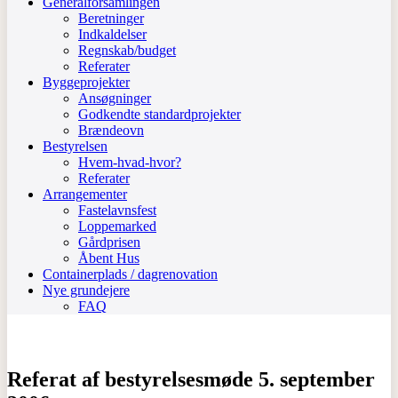
Generalforsamlingen
Beretninger
Indkaldelser
Regnskab/budget
Referater
Byggeprojekter
Ansøgninger
Godkendte standardprojekter
Brændeovn
Bestyrelsen
Hvem-hvad-hvor?
Referater
Arrangementer
Fastelavnsfest
Loppemarked
Gårdprisen
Åbent Hus
Containerplads / dagrenovation
Nye grundejere
FAQ
Referat af bestyrelsesmøde 5. september