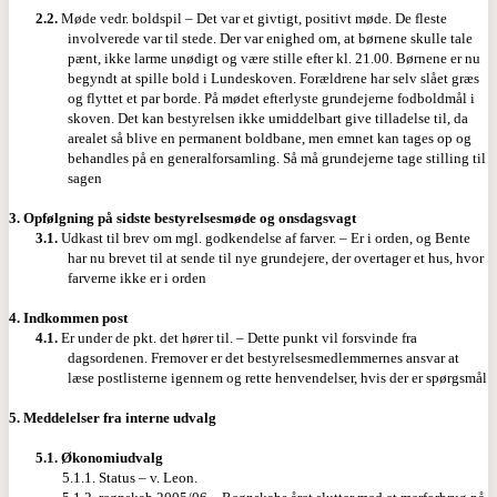
2.2.
Møde vedr. boldspil – Det var et givtigt, positivt møde. De fleste
involverede var til stede. Der var enighed om, at børnene skulle tale
pænt, ikke larme unødigt og være stille efter kl. 21.00. Børnene er nu
begyndt at spille bold i Lundeskoven. Forældrene har selv slået græs
og flyttet et par borde. På mødet efterlyste grundejerne fodboldmål i
skoven. Det kan bestyrelsen ikke umiddelbart give tilladelse til, da
arealet så blive en permanent boldbane, men emnet kan tages op og
behandles på en generalforsamling. Så må grundejerne tage stilling til
sagen
3.
Opfølgning på sidste bestyrelsesmøde og onsdagsvagt
3.1.
Udkast til brev om mgl. godkendelse af farver. – Er i orden, og Bente
har nu brevet til at sende til nye grundejere, der overtager et hus, hvor
farverne ikke er i orden
4.
Indkommen post
4.1.
Er under de pkt. det hører til. – Dette punkt vil forsvinde fra
dagsordenen. Fremover er det bestyrelsesmedlemmernes ansvar at
læse postlisterne igennem og rette henvendelser, hvis der er spørgsmål
5.
Meddelelser fra interne udvalg
5.1.
Økonomiudvalg
5.1.1. Status – v. Leon.