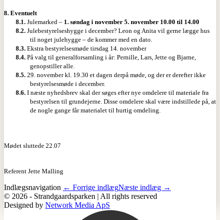
8.
Eventuelt
8.1.
Julemarked –
1. søndag i november 5. november 10.00 til 14.00
8.2.
Julebestyrelseshygge i december? Leon og Anita vil gerne lægge hus
til noget julehygge – de kommer med en dato.
8.3.
Ekstra bestyrelsesmøde tirsdag 14. november
8.4.
På valg til generalforsamling i år: Pernille, Lars, Jette og Bjarne,
genopstiller alle.
8.5.
29. november kl. 19.30 et dagen derpå møde, og der er derefter ikke
bestyrelsesmøde i december.
8.6.
I næste nyhedsbrev skal der søges efter nye omdelere til materiale fra
bestyrelsen til grundejerne. Disse omdelere skal være indstillede på, at
de nogle gange får materialet til hurtig omdeling.
Mødet sluttede 22.07
Referent Jette Malling
Indlægsnavigation
← Forrige indlæg
Næste indlæg →
© 2026 - Strandgaardsparken | All rights reserved
Designed by
Network Media ApS