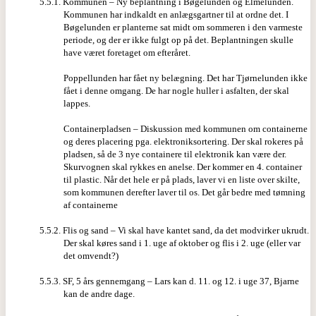
5.5.1. Kommunen – Ny beplantning i Bøgelunden og Elmelunden.
Kommunen har indkaldt en anlægsgartner til at ordne det. I
Bøgelunden er planterne sat midt om sommeren i den varmeste
periode, og der er ikke fulgt op på det. Beplantningen skulle
have været foretaget om efteråret.
Poppellunden har fået ny belægning. Det har Tjørnelunden ikke
fået i denne omgang. De har nogle huller i asfalten, der skal
lappes.
Containerpladsen – Diskussion med kommunen om containerne
og deres placering pga. elektroniksortering. Der skal rokeres på
pladsen, så de 3 nye containere til elektronik kan være der.
Skurvognen skal rykkes en anelse. Der kommer en 4. container
til plastic. Når det hele er på plads, laver vi en liste over skilte,
som kommunen derefter laver til os. Det går bedre med tømning
af containerne
5.5.2. Flis og sand – Vi skal have kantet sand, da det modvirker ukrudt.
Der skal køres sand i 1. uge af oktober og flis i 2. uge (eller var
det omvendt?)
5.5.3. SF, 5 års gennemgang – Lars kan d. 11. og 12. i uge 37, Bjarne
kan de andre dage.