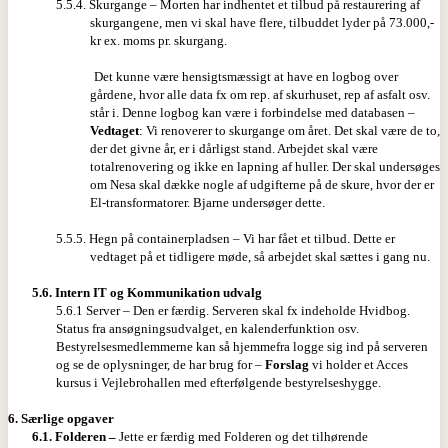
5.5.4. Skurgange – Morten har indhentet et tilbud på restaurering af
skurgangene, men vi skal have flere, tilbuddet lyder på 73.000,-
kr ex. moms pr. skurgang.
Det kunne være hensigtsmæssigt at have en logbog over
gårdene, hvor alle data fx om rep. af skurhuset, rep af asfalt osv.
står i. Denne logbog kan være i forbindelse med databasen –
Vedtaget
: Vi renoverer to skurgange om året. Det skal være de to,
der det givne år, er i dårligst stand. Arbejdet skal være
totalrenovering og ikke en lapning af huller. Der skal undersøges
om Nesa skal dække nogle af udgifterne på de skure, hvor der er
El-transformatorer. Bjarne undersøger dette.
5.5.5. Hegn på containerpladsen – Vi har fået et tilbud. Dette er
vedtaget på et tidligere møde, så arbejdet skal sættes i gang nu.
5.6.
Intern IT og Kommunikation udvalg
5.6.1 Server – Den er færdig. Serveren skal fx indeholde Hvidbog.
Status fra ansøgningsudvalget, en kalenderfunktion osv.
Bestyrelsesmedlemmerne kan så hjemmefra logge sig ind på serveren
og se de oplysninger, de har brug for –
Forslag
vi holder et Acces
kursus i Vejlebrohallen med efterfølgende bestyrelseshygge.
6.
Særlige opgaver
6.1.
Folderen –
Jette er færdig med Folderen og det tilhørende