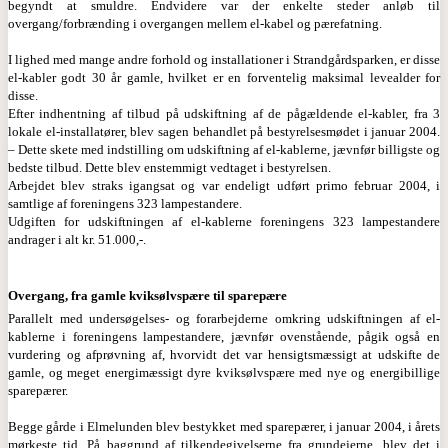
begyndt at smuldre. Endvidere var der enkelte steder anløb til
overgang/forbrænding i overgangen mellem el-kabel og pærefatning.
I lighed med mange andre forhold og installationer i Strandgårdsparken, er disse
el-kabler godt 30 år gamle, hvilket er en forventelig maksimal levealder for
disse.
Efter indhentning af tilbud på udskiftning af de pågældende el-kabler, fra 3
lokale el-installatører, blev sagen behandlet på bestyrelsesmødet i januar 2004.
– Dette skete med indstilling om udskiftning af el-kablerne, jævnfør billigste og
bedste tilbud. Dette blev enstemmigt vedtaget i bestyrelsen.
Arbejdet blev straks igangsat og var endeligt udført primo februar 2004, i
samtlige af foreningens 323 lampestandere.
Udgiften for udskiftningen af el-kablerne foreningens 323 lampestandere
andrager i alt kr. 51.000,-.
Overgang, fra gamle kviksølvspære til sparepære
Parallelt med undersøgelses- og forarbejderne omkring udskiftningen af el-
kablerne i foreningens lampestandere, jævnfør ovenstående, pågik også en
vurdering og afprøvning af, hvorvidt det var hensigtsmæssigt at udskifte de
gamle, og meget energimæssigt dyre kviksølvspære med nye og energibillige
sparepærer.
Begge gårde i Elmelunden blev bestykket med sparepærer, i januar 2004, i årets
mørkeste tid. På baggrund af tilkendegivelserne fra grundejerne, blev det i