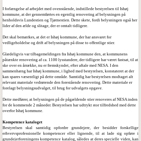
I forlængelse af arbejdet med ovenstående, indstillede bestyrelsen til Ishøj
kommune, at der gennemførtes en egentlig renovering af belysningen på
henholdsvis Lundestien og Tjørnestien. Dette skete, fordi belysningen også her
lider af den ælde og slitage, der er omtalt tidligere.
Det skal bemærkes, at det er Ishøj kommune, der har ansvaret for
vedligeholdelse og drift af belysningen på disse to offentlige stier.
Glædeligvis var tilbagemeldingen fra Ishøj kommune den, at kommunens
påtænkte renovering af ca. 1100 lysstandere, der tidligere har været fastsat, til at
ske over en årrække, nu er fremskyndet, efter aftale med NESA. I den
sammenhæng har Ishøj kommune, i lighed med bestyrelsen, konstateret at der
kan spares væsentligt på dette område. Samtidig har bestyrelsen modtaget alt
relevant materiale vedrørende den forestående renovering. Dette materiale er
forelagt belysningsudvalget, til brug for udvalgets opgave.
Dette medfører, at belysningen på de pågældende stier renoveres af NESA inden
for de kommende 2 måneder. Bestyrelsen har udtrykt stor tilfredshed med dette
overfor Ishøj kommune.
Kompetence kataloget
Bestyrelsen skal samtidig opfordre grundejere, der besidder forskellige
erhvervsprofessionelle kompetencer eller lignende, til at lade sig opføre i
grundejerforeningens kompetence katalog, således at deres specielle viden, kan