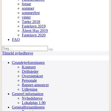
foraar
sommer
sommerfest
vinter
Tørke 2018
Fastelavn 2019
Åbent Hus 2019
Fastelavn 2020
FAQ
Search
for:
Tilmeld nyhedbreve
Grundejerforeningen
Kontoret
Driftsleder
Oversigtskort
Personale
Banner-annoncer
Udlejning
Generel information
Nyhedsbreve
Lokalplan 1.90
Generalforsamlingen