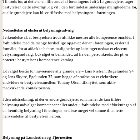
Til trods for, at dette er en lille andel af foreningens i alt 515 grundejere, tager
bestyrelsen dette alvorligt, og vil i den forbindelse undersøge mulighederne for,
at alle grundejere kan blive tilfredse med belysningen i foreningen.
Nedsættelse af eksternt belysningsudvalg
I erkendelse af, at bestyrelsen trods alt ikke mestrer alle kompetence områder, i
forbindelse med de mange forskellige opgaver, der er i foreningen, er der til
formålet, for at afdække behov, muligheder og løsninger nedsat et eksternt
belysningsudvalg. Udvalget er bemandet, ud fra den personkreds, der pt. er
noteret i bestyrelsens kompetence katalog.
Udvalget består for nuværende af 2 grundejere – Lars Nielsen, Bøgelunden 94
og Jens Skytte, Egelunden 37, som begge af profession er elektrikere –
endvidere er bestyrelsesmedlem Tommy Olsen tilknyttet, som aktiv
medvirkende kontaktperson.
I den udstrækning, at der er andre grundejere, som mener de kan tilføre
belysningsudvalget kompetencer eller andet, i forbindelse med afdækningen af
en fremtidig belysning i foreningen, er disse meget velkomne til at rette
henvendelse til bestyrelsen herom.
Belysning på Lundestien og Tjørnestien