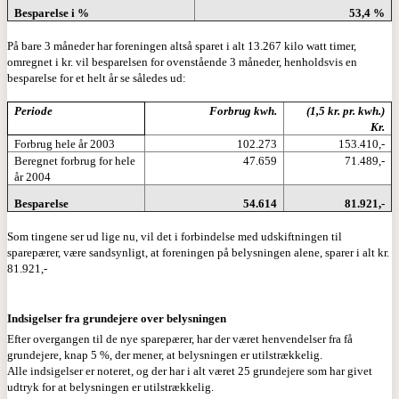
Besparelse i %
53,4 %
På bare 3 måneder har foreningen altså sparet i alt 13.267 kilo watt timer,
omregnet i kr. vil besparelsen for ovenstående 3 måneder, henholdsvis en
besparelse for et helt år se således ud:
Periode
Forbrug kwh.
(1,5 kr. pr. kwh.)
Kr.
Forbrug hele år 2003
102.273
153.410,-
Beregnet forbrug for hele
47.659
71.489,-
år 2004
Besparelse
54.614
81.921,-
Som tingene ser ud lige nu, vil det i forbindelse med udskiftningen til
sparepærer, være sandsynligt, at foreningen på belysningen alene, sparer i alt kr.
81.921,-
Indsigelser fra grundejere over belysningen
Efter overgangen til de nye sparepærer, har der været henvendelser fra få
grundejere, knap 5 %, der mener, at belysningen er utilstrækkelig.
Alle indsigelser er noteret, og der har i alt været 25 grundejere som har givet
udtryk for at belysningen er utilstrækkelig.