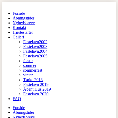
Spring
til
Forside
indhold
Åbningstider
Nyhedsbreve
Kontakt
Hjertestarter
Galleri
Fastelavn2002
Fastelavn2003
Fastelavn2004
Fastelavn2005
foraar
sommer
sommerfest
vinter
Tørke 2018
Fastelavn 2019
Åbent Hus 2019
Fastelavn 2020
FAQ
Forside
Åbningstider
Nyhedsbreve