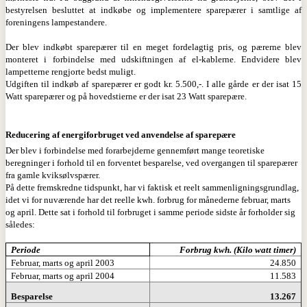
bestyrelsen besluttet at indkøbe og implementere sparepærer i samtlige af
foreningens lampestandere.
Der blev indkøbt sparepærer til en meget fordelagtig pris, og pærerne blev
monteret i forbindelse med udskiftningen af el-kablerne. Endvidere blev
lampetterne rengjorte bedst muligt.
Udgiften til indkøb af sparepærer er godt kr. 5.500,-. I alle gårde er der isat 15
Watt sparepærer og på hovedstierne er der isat 23 Watt sparepære.
Reducering af energiforbruget ved anvendelse af sparepære
Der blev i forbindelse med forarbejderne gennemført mange teoretiske
beregninger i forhold til en forventet besparelse, ved overgangen til sparepærer
fra gamle kviksølvspærer.
På dette fremskredne tidspunkt, har vi faktisk et reelt sammenligningsgrundlag,
idet vi for nuværende har det reelle kwh. forbrug for månederne februar, marts
og april. Dette sat i forhold til forbruget i samme periode sidste år forholder sig
således:
Periode
Forbrug kwh. (Kilo watt timer)
Februar, marts og april 2003
24.850
Februar, marts og april 2004
11.583
Besparelse
13.267