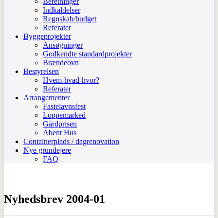
Beretninger
Indkaldelser
Regnskab/budget
Referater
Byggeprojekter
Ansøgninger
Godkendte standardprojekter
Brændeovn
Bestyrelsen
Hvem-hvad-hvor?
Referater
Arrangementer
Fastelavnsfest
Loppemarked
Gårdprisen
Åbent Hus
Containerplads / dagrenovation
Nye grundejere
FAQ
Nyhedsbrev 2004-01