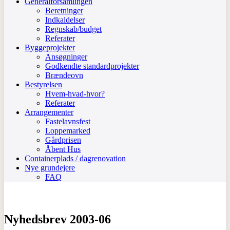
Generalforsamlingen
Beretninger
Indkaldelser
Regnskab/budget
Referater
Byggeprojekter
Ansøgninger
Godkendte standardprojekter
Brændeovn
Bestyrelsen
Hvem-hvad-hvor?
Referater
Arrangementer
Fastelavnsfest
Loppemarked
Gårdprisen
Åbent Hus
Containerplads / dagrenovation
Nye grundejere
FAQ
Nyhedsbrev 2003-06