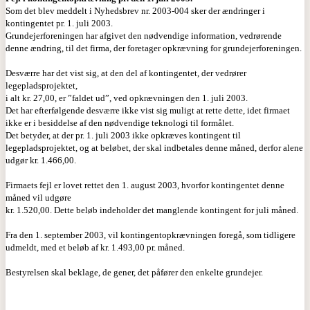
Som det blev meddelt i Nyhedsbrev nr. 2003-004 sker der ændringer i
kontingentet pr. 1. juli 2003.
Grundejerforeningen har afgivet den nødvendige information, vedrørende
denne ændring, til det firma, der foretager opkrævning for grundejerforeningen.
Desværre har det vist sig, at den del af kontingentet, der vedrører
legepladsprojektet,
i alt kr. 27,00, er ”faldet ud”, ved opkrævningen den 1. juli 2003.
Det har efterfølgende desværre ikke vist sig muligt at rette dette, idet firmaet
ikke er i besiddelse af den nødvendige teknologi til formålet.
Det betyder, at der pr. 1. juli 2003 ikke opkræves kontingent til
legepladsprojektet, og at beløbet, der skal indbetales denne måned, derfor alene
udgør kr. 1.466,00.
Firmaets fejl er lovet rettet den 1. august 2003, hvorfor kontingentet denne
måned vil udgøre
kr. 1.520,00. Dette beløb indeholder det manglende kontingent for juli måned.
Fra den 1. september 2003, vil kontingentopkrævningen foregå, som tidligere
udmeldt, med et beløb af kr. 1.493,00 pr. måned.
Bestyrelsen skal beklage, de gener, det påfører den enkelte grundejer.