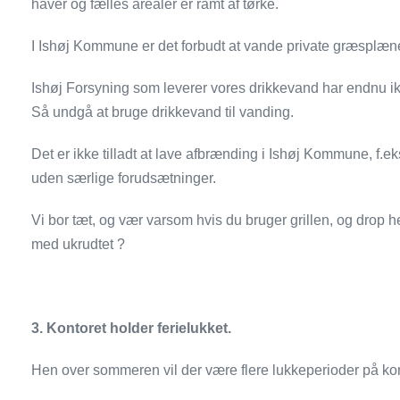
haver og fælles arealer er ramt af tørke.
I Ishøj Kommune er det forbudt at vande private græsplæner,
Ishøj Forsyning som leverer vores drikkevand har endnu 
Så undgå at bruge drikkevand til vanding.
Det er ikke tilladt at lave afbrænding i Ishøj Kommune, f.eks.
uden særlige forudsætninger.
Vi bor tæt, og vær varsom hvis du bruger grillen, og drop 
med ukrudtet ?
3. Kontoret holder ferielukket.
Hen over sommeren vil der være flere lukkeperioder på kon