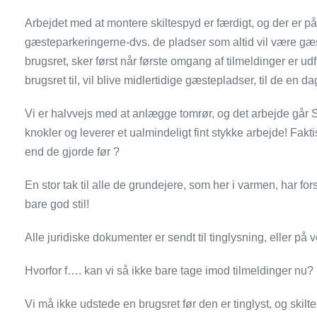
Arbejdet med at montere skiltespyd er færdigt, og der er p
gæsteparkeringerne-dvs. de pladser som altid vil være gæ
brugsret, sker først når første omgang af tilmeldinger er ud
brugsret til, vil blive midlertidige gæstepladser, til de en d
Vi er halvvejs med at anlægge tomrør, og det arbejde går SÅ
knokler og leverer et ualmindeligt fint stykke arbejde! Fakt
end de gjorde før ?
En stor tak til alle de grundejere, som her i varmen, har f
bare god stil!
Alle juridiske dokumenter er sendt til tinglysning, eller på v
Hvorfor f…. kan vi så ikke bare tage imod tilmeldinger nu?
Vi må ikke udstede en brugsret før den er tinglyst, og skilt