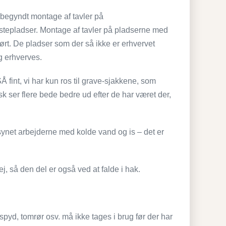
åbegyndt montage af tavler på
stepladser. Montage af tavler på pladserne med
ført. De pladser som der så ikke er erhvervet
ag erhverves.
 fint, vi har kun ros til grave-sjakkene, som
isk ser flere bede bedre ud efter de har været der,
orsynet arbejderne med kolde vand og is – det er
ej, så den del er også ved at falde i hak.
espyd, tomrør osv. må ikke tages i brug før der har