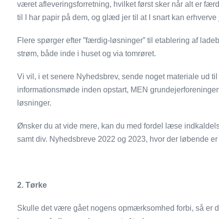
været afleveringsforretning, hvilket først sker når alt er fæ
til I har papir på dem, og glæd jer til at I snart kan erhverve
Flere spørger efter ”færdig-løsninger” til etablering af lad
strøm, både inde i huset og via tomrøret.
Vi vil, i et senere Nyhedsbrev, sende noget materiale ud til 
informationsmøde inden opstart, MEN grundejerforeningen ko
løsninger.
Ønsker du at vide mere, kan du med fordel læse indkaldels
samt div. Nyhedsbreve 2022 og 2023, hvor der løbende er i
2.
Tørke
Skulle det være gået nogens opmærksomhed forbi, så er d