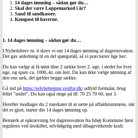
14 dages tømning – sådan gør du…
Skal der være Loppemarked i år?
Sand til sandkasser.
Kompost til haverne.
1.
14 dages tømning – sådan gør du…
I Nyhedsbrev nr. 4 skrev vi om 14 dages tømning af dagrenovation.
Det gav anledning til en del spørgsmål, så vi præciserer lige her:
Du kan vælge at få tømt dine 2 sække hver 2. uge, i stedet for hver
uge, og spare ca. 1000,-kr. om året. Du kan ikke vælge tømning af
den ene sæk, det gælder begge sække.
Gå ind på
https://selvbetjening.vestfor.dk/
udfyld formular, brug
feltet ”andet”. Du kan også ringe på tlf: 70 25 70 60, tast 3.
Herefter modtager du 2 mærkater til at sætte på affaldsrummene, når
det er gjort, starter din 14 dages tømning op.
Bemærk at opkrævning for dagrenovation fra Ishøj Kommune først
reguleres ved årsskiftet, selvfølgelig med tilbagevirkende kraft.