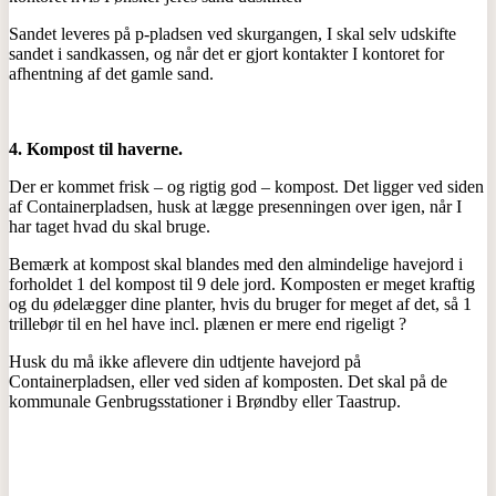
Sandet leveres på p-pladsen ved skurgangen, I skal selv udskifte
sandet i sandkassen, og når det er gjort kontakter I kontoret for
afhentning af det gamle sand.
4.
Kompost til haverne.
Der er kommet frisk – og rigtig god – kompost. Det ligger ved siden
af Containerpladsen, husk at lægge presenningen over igen, når I
har taget hvad du skal bruge.
Bemærk at kompost skal blandes med den almindelige havejord i
forholdet 1 del kompost til 9 dele jord. Komposten er meget kraftig
og du ødelægger dine planter, hvis du bruger for meget af det, så 1
trillebør til en hel have incl. plænen er mere end rigeligt ?
Husk du må ikke aflevere din udtjente havejord på
Containerpladsen, eller ved siden af komposten. Det skal på de
kommunale Genbrugsstationer i Brøndby eller Taastrup.