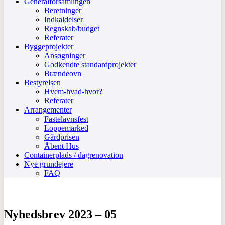
Generalforsamlingen
Beretninger
Indkaldelser
Regnskab/budget
Referater
Byggeprojekter
Ansøgninger
Godkendte standardprojekter
Brændeovn
Bestyrelsen
Hvem-hvad-hvor?
Referater
Arrangementer
Fastelavnsfest
Loppemarked
Gårdprisen
Åbent Hus
Containerplads / dagrenovation
Nye grundejere
FAQ
Nyhedsbrev 2023 – 05