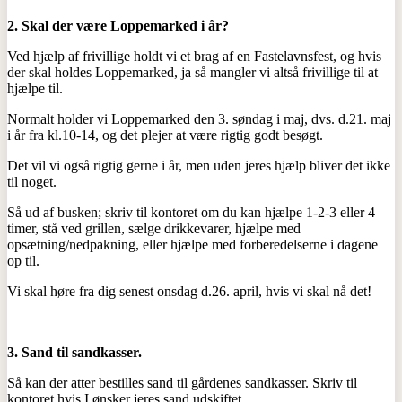
2.
Skal der være Loppemarked i år?
Ved hjælp af frivillige holdt vi et brag af en Fastelavnsfest, og hvis
der skal holdes Loppemarked, ja så mangler vi altså frivillige til at
hjælpe til.
Normalt holder vi Loppemarked den 3. søndag i maj, dvs. d.21. maj
i år fra kl.10-14, og det plejer at være rigtig godt besøgt.
Det vil vi også rigtig gerne i år, men uden jeres hjælp bliver det ikke
til noget.
Så ud af busken; skriv til kontoret om du kan hjælpe 1-2-3 eller 4
timer, stå ved grillen, sælge drikkevarer, hjælpe med
opsætning/nedpakning, eller hjælpe med forberedelserne i dagene
op til.
Vi skal høre fra dig senest onsdag d.26. april, hvis vi skal nå det!
3. Sand til sandkasser.
Så kan der atter bestilles sand til gårdenes sandkasser. Skriv til
kontoret hvis I ønsker jeres sand udskiftet.