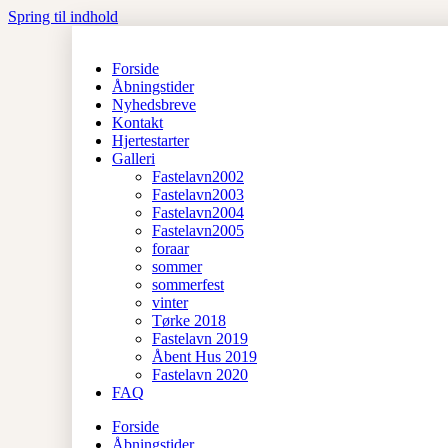
Spring til indhold
Forside
Åbningstider
Nyhedsbreve
Kontakt
Hjertestarter
Galleri
Fastelavn2002
Fastelavn2003
Fastelavn2004
Fastelavn2005
foraar
sommer
sommerfest
vinter
Tørke 2018
Fastelavn 2019
Åbent Hus 2019
Fastelavn 2020
FAQ
Forside
Åbningstider