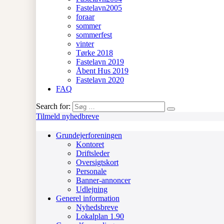
Fastelavn2005
foraar
sommer
sommerfest
vinter
Tørke 2018
Fastelavn 2019
Åbent Hus 2019
Fastelavn 2020
FAQ
Search for:
Tilmeld nyhedbreve
Grundejerforeningen
Kontoret
Driftsleder
Oversigtskort
Personale
Banner-annoncer
Udlejning
Generel information
Nyhedsbreve
Lokalplan 1.90