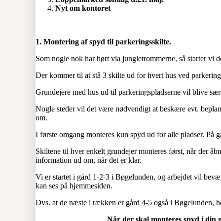
Nyt om kontoret
1.
Montering af spyd til parkeringsskilte.
Som nogle nok har hørt via jungletrommerne, så starter vi dd
Der kommer til at stå 3 skilte ud for hvert hus ved parkering
Grundejere med hus ud til parkeringspladserne vil blive særs
Nogle steder vil det være nødvendigt at beskære evt. beplantn
om.
I første omgang monteres kun spyd ud for alle pladser. På g
Skiltene til hver enkelt grundejer monteres først, når der åbn
information ud om, når det er klar.
Vi er startet i gård 1-2-3 i Bøgelunden, og arbejdet vil be
kan ses på hjemmesiden.
Dvs. at de næste i rækken er gård 4-5 også i Bøgelunden, he
Når der skal monteres spyd i din