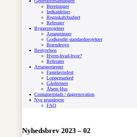
Generalforsamlingen
Beretninger
Indkaldelser
Regnskab/budget
Referater
Byggeprojekter
Ansøgninger
Godkendte standardprojekter
Brændeovn
Bestyrelsen
Hvem-hvad-hvor?
Referater
Arrangementer
Fastelavnsfest
Loppemarked
Gårdprisen
Åbent Hus
Containerplads / dagrenovation
Nye grundejere
FAQ
Nyhedsbrev 2023 – 02