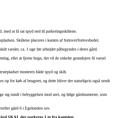
. med at få sat spyd ned til parkeringsskiltene.
spladsen. Skiltene placeres i kanten af fortovet/fortovsbedet.
kilt varslet, ca. 1 uge før arbejdet påbegyndes i deres gård.
ing, eller at fjerne hegn, det vil de enkelte grundejere få varsel
æstepladser monteres både spyd og skilt.
es op for køb af brugsret, og dette bliver der naturligvis også sendt
væge sig rundt i bebyggelsen mod uret, og følge gårdnumrene, som
refter gård 6 i Egelunden osv.
 gård SKAL der parkeres 1 m fra kantsten,