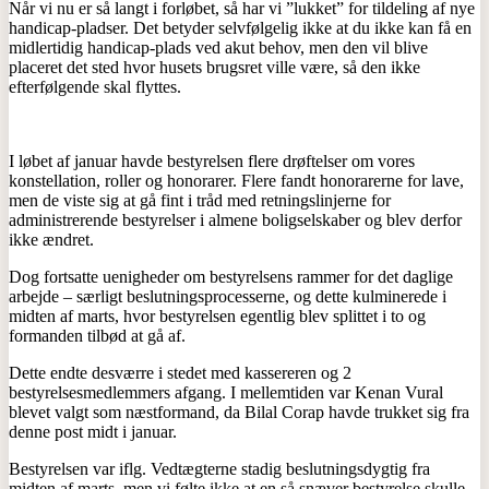
Når vi nu er så langt i forløbet, så har vi ”lukket” for tildeling af nye
handicap-pladser. Det betyder selvfølgelig ikke at du ikke kan få en
midlertidig handicap-plads ved akut behov, men den vil blive
placeret det sted hvor husets brugsret ville være, så den ikke
efterfølgende skal flyttes.
I løbet af januar havde bestyrelsen flere drøftelser om vores
konstellation, roller og honorarer. Flere fandt honorarerne for lave,
men de viste sig at gå fint i tråd med retningslinjerne for
administrerende bestyrelser i almene boligselskaber og blev derfor
ikke ændret.
Dog fortsatte uenigheder om bestyrelsens rammer for det daglige
arbejde – særligt beslutningsprocesserne, og dette kulminerede i
midten af marts, hvor bestyrelsen egentlig blev splittet i to og
formanden tilbød at gå af.
Dette endte desværre i stedet med kassereren og 2
bestyrelsesmedlemmers afgang. I mellemtiden var Kenan Vural
blevet valgt som næstformand, da Bilal Corap havde trukket sig fra
denne post midt i januar.
Bestyrelsen var iflg. Vedtægterne stadig beslutningsdygtig fra
midten af marts, men vi følte ikke at en så snæver bestyrelse skulle