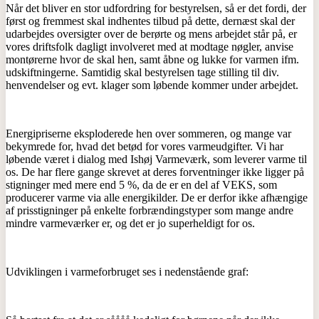
Når det bliver en stor udfordring for bestyrelsen, så er det fordi, der
først og fremmest skal indhentes tilbud på dette, dernæst skal der
udarbejdes oversigter over de berørte og mens arbejdet står på, er
vores driftsfolk dagligt involveret med at modtage nøgler, anvise
montørerne hvor de skal hen, samt åbne og lukke for varmen ifm.
udskiftningerne. Samtidig skal bestyrelsen tage stilling til div.
henvendelser og evt. klager som løbende kommer under arbejdet.
Energipriserne eksploderede hen over sommeren, og mange var
bekymrede for, hvad det betød for vores varmeudgifter. Vi har
løbende været i dialog med Ishøj Varmeværk, som leverer varme til
os. De har flere gange skrevet at deres forventninger ikke ligger på
stigninger med mere end 5 %, da de er en del af VEKS, som
producerer varme via alle energikilder. De er derfor ikke afhængige
af prisstigninger på enkelte forbrændingstyper som mange andre
mindre varmeværker er, og det er jo superheldigt for os.
Udviklingen i varmeforbruget ses i nedenstående graf: