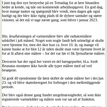
I juni tog den nye bestyrelse på en Temadag for at lære hinanden
bedre at kende, og tale om kommende arbejdsopgaver. En god dag,
hvor mange tanker og spørgsmål blev vendt, men dagen gik også
hurtigt og der blev ikke rigtig plads til de dybere samtaler og større
visioner, så det må vi tage næste gang, som bliver i januar 2023.
Ifm. årsaflæsningen af varmemålere blev alle radiatormålere
udskiftet i juli måned. Noget som nogle fandt helt urimeligt at skulle
være hjemme for, men det sker kun ca. hver 10. år, og mange vil
kunne huske at for blot 12 år siden skulle man være hjemme hvert år
for at få aflæst sine målere – for det var før vi fik fjernaflæste målere.
Desværre har der også her været en del hængepartier, bl.a. fordi
Brunatas montører ikke havde alle typer målere med ud ved
besøgene.
Så godt 40 ejendomme får først skiftet de sidste målere her i dec/jan
23. og vil blive skønsberegnet for forbruget i den mellemliggende
periode.
Der blev også denne gang fundet uregelmæssigheder, så som ikke
registrerede varmekilder og målere som var sat ud af funktion.