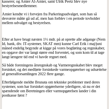
kasserer, og Amier Al-Amier, samt Ulrik Peetz blev nye
bestyrelsesmedlemmer.
Amier kendte vi i forvejen fra Parkeringsudvalget, som han så
desværre måtte gå ud af, men han forblev i en periode tovholder
mellem udvalget og bestyrelsen.
Efter at have brugt næsten 1½ mdr. på at oprette alle adgange (Nem
Id, bank, div. IT-systemer, SKAT mm) kunne Carl Erik i maj/juni
måned endelig begynde at kigge på vores bogføring og regnskaber,
en opgave der var langt større end forventet, og som kom til at tage
langt længere tid end vi havde regnet med.
Så både foreningens årsregnskab og Varmeregnskabet blev meget
forsinket, og det medførte forsinkede varmeopgørelser og udsættelse
af generalforsamlingen 2022 flere gange.
Efterfølgende meldte Brunata om tekniske problemer med deres
systemer, som har forsinket opgørelserne yderligere, så nu er det
spændende om Beretningen eller varmopgørelsen lander i din
postkasse først ?