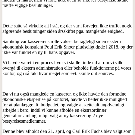
træffe vigtige beslutninger.
Dette satte så virkelig alt i stå, og der var i forvejen ikke truffet nogle
afgørende beslutninger siden årsskiftet pga. manglende enighed.
Samtidig var kassererens rolle vokset betragteligt siden ekstern
økonomisk konsulent Poul Erik Snoer pludseligt døde i 2018, og der
ikke var fundet en ny til hans opgaver.
Vi havde været i en proces hvor vi skulle finde ud af om vi ville
overgå til ekstern administration eller beholde funktionerne på vores
kontor, og i så fald hvor meget som evt. skulle out-sources.
Da vi nu også manglede en kasserer, og ikke havde den fornødne
økonomiske ekspertise på kontoret, havde vi heller ikke mulighed
for at planlægge ift. budgettet, og valgte at sætte alt unødvendigt
arbejde i bero, indtil vi kunne afholde en ekstraordinær
generalforsamling, mhp. valg af ny kasserer og 2 nye
bestyrelsesmedlemmer.
Denne blev afholdt den 21. april, og Carl Erik Fuchs blev valgt som