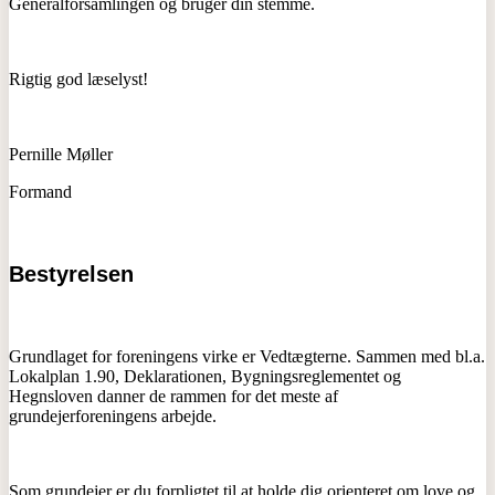
Generalforsamlingen og bruger din stemme.
Rigtig god læselyst!
Pernille Møller
Formand
Bestyrelsen
Grundlaget for foreningens virke er Vedtægterne. Sammen med bl.a.
Lokalplan 1.90, Deklarationen, Bygningsreglementet og
Hegnsloven danner de rammen for det meste af
grundejerforeningens arbejde.
Som grundejer er du forpligtet til at holde dig orienteret om love og