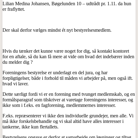
Lilian Medina Johansen, Bøgelunden 10 – udtrådt pr. 1.11. da hun
er fraflyttet.
Der skal derfor vælges mindst ét nyt bestyrelsesmedlem.
Hvis du tænker det kunne være noget for dig, så kontakt kontoret
for en aftale, så du kan få mere at vide om hvad det indebærer inden
du melder dig ?
Foreningens bestyrelse er underlagt en del jura, og har
forpligtigelser, både i forhold til måden vi arbejder på, men også ift.
hvad vi laver.
Dette særligt fordi vi er en forening med tvunget medlemskab, og en
formålsparagraf som tilskriver at varetage foreningens interesser, og
ikke som i f.eks. en fagforening, medlemmernes interesser.
F.eks. repræsenterer vi ikke den individuelle grundejer, men alle. Vi
må ikke forskelsbehandle og vi skal altid have alles interesser i
tankerne, ikke kun flertallets.
Bestyrelsens opgave er derfor at samarbejde om løsninger og tiltag