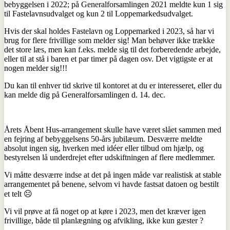
bebyggelsen i 2022; på Generalforsamlingen 2021 meldte kun 1 sig
til Fastelavnsudvalget og kun 2 til Loppemarkedsudvalget.
Hvis der skal holdes Fastelavn og Loppemarked i 2023, så har vi
brug for flere frivillige som melder sig! Man behøver ikke trække
det store læs, men kan f.eks. melde sig til det forberedende arbejde,
eller til at stå i baren et par timer på dagen osv. Det vigtigste er at
nogen melder sig!!!
Du kan til enhver tid skrive til kontoret at du er interesseret, eller du
kan melde dig på Generalforsamlingen d. 14. dec.
Årets Åbent Hus-arrangement skulle have været slået sammen med
en fejring af bebyggelsens 50-års jubilæum. Desværre meldte
absolut ingen sig, hverken med idéer eller tilbud om hjælp, og
bestyrelsen lå underdrejet efter udskiftningen af flere medlemmer.
Vi måtte desværre indse at det på ingen måde var realistisk at stable
arrangementet på benene, selvom vi havde fastsat datoen og bestilt
et telt ☹
Vi vil prøve at få noget op at køre i 2023, men det kræver igen
frivillige, både til planlægning og afvikling, ikke kun gæster ?