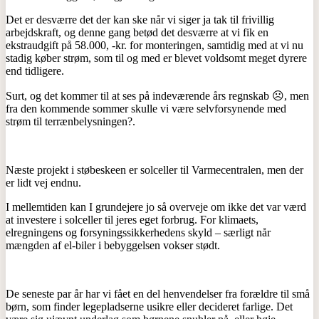
Det er desværre det der kan ske når vi siger ja tak til frivillig
arbejdskraft, og denne gang betød det desværre at vi fik en
ekstraudgift på 58.000, -kr. for monteringen, samtidig med at vi nu
stadig køber strøm, som til og med er blevet voldsomt meget dyrere
end tidligere.
Surt, og det kommer til at ses på indeværende års regnskab ☹, men
fra den kommende sommer skulle vi være selvforsynende med
strøm til terrænbelysningen?.
Næste projekt i støbeskeen er solceller til Varmecentralen, men der
er lidt vej endnu.
I mellemtiden kan I grundejere jo så overveje om ikke det var værd
at investere i solceller til jeres eget forbrug. For klimaets,
elregningens og forsyningssikkerhedens skyld – særligt når
mængden af el-biler i bebyggelsen vokser stødt.
De seneste par år har vi fået en del henvendelser fra forældre til små
børn, som finder legepladserne usikre eller decideret farlige. Det