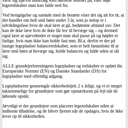
være sig ujævnt underlag som børnene snubler på, eller høje
legeredskaber man kan falde ned fra.
Ved besigtigelse og samtale med de berørte viser det sig alt for tit, at
det handler om helt små børn under 3 år, som jo netop er i
udviklingsfase hvor de skal lære at gå, bedømme afstand osv. Det
kan de ikke lære hvis de ikke får lov til bevæge sig – og dermed
også lære at ujævnheder er noget man skal passe på og højder er
farlige, hvis man ikke kan holde fast mm. Bl.a. derfor er der på
mange legepladser balanceredskaber, som er helt fantastiske til at
lære små børn at bevæge sig, holde balancen og falde uden at slå
sig.
ALLE grundejerforeningens legepladser og redskaber er opført iht.
Europæiske Normer (EN) og Danske Standarder (DS) for
legepladser med offentlig adgang.
Legepladserne gennemgår sikkerhedstjek 2 x årligt, og vi er meget
taknemmelige for grundejere som gør opmærksom på fejl når de
løbende opstår.
Jævnligt er der grundejere som placerer legeredskaber uden at
indhente tilladelse, og de bliver fjernet når de opdages, hvis de ikke
lever op til sikkerheden.