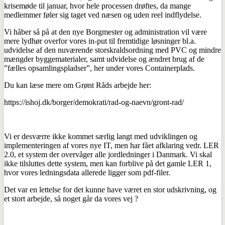
krisemøde til januar, hvor hele processen drøftes, da mange
medlemmer føler sig taget ved næsen og uden reel indflydelse.
Vi håber så på at den nye Borgmester og administration vil være
mere lydhør overfor vores in-put til fremtidige løsninger bl.a.
udvidelse af den nuværende storskraldsordning med PVC og mindre
mængder byggematerialer, samt udvidelse og ændret brug af de
”fælles opsamlingspladser”, her under vores Containerplads.
Du kan læse mere om Grønt Råds arbejde her:
https://ishoj.dk/borger/demokrati/rad-og-naevn/gront-rad/
Vi er desværre ikke kommet særlig langt med udviklingen og
implementeringen af vores nye IT, men har fået afklaring vedr. LER
2.0, et system der overvåger alle jordledninger i Danmark. Vi skal
ikke tilsluttes dette system, men kan forblive på det gamle LER 1,
hvor vores ledningsdata allerede ligger som pdf-filer.
Det var en lettelse for det kunne have været en stor udskrivning, og
et stort arbejde, så noget går da vores vej ?