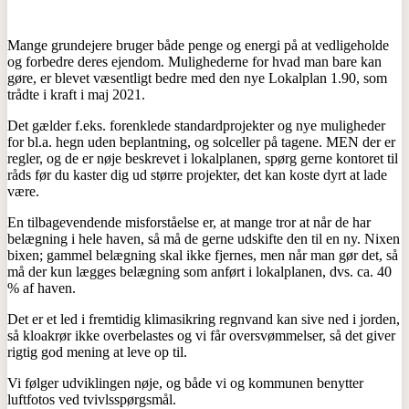
Mange grundejere bruger både penge og energi på at vedligeholde
og forbedre deres ejendom. Mulighederne for hvad man bare kan
gøre, er blevet væsentligt bedre med den nye Lokalplan 1.90, som
trådte i kraft i maj 2021.
Det gælder f.eks. forenklede standardprojekter og nye muligheder
for bl.a. hegn uden beplantning, og solceller på tagene. MEN der er
regler, og de er nøje beskrevet i lokalplanen, spørg gerne kontoret til
råds før du kaster dig ud større projekter, det kan koste dyrt at lade
være.
En tilbagevendende misforståelse er, at mange tror at når de har
belægning i hele haven, så må de gerne udskifte den til en ny. Nixen
bixen; gammel belægning skal ikke fjernes, men når man gør det, så
må der kun lægges belægning som anført i lokalplanen, dvs. ca. 40
% af haven.
Det er et led i fremtidig klimasikring regnvand kan sive ned i jorden,
så kloakrør ikke overbelastes og vi får oversvømmelser, så det giver
rigtig god mening at leve op til.
Vi følger udviklingen nøje, og både vi og kommunen benytter
luftfotos ved tvivlsspørgsmål.