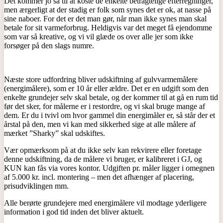
Det kommer jo så til at koste de enkelte betragtelige efterregninger,
men ærgerligt at der stadig er folk som synes det er ok, at nasse på
sine naboer. For det er det man gør, når man ikke synes man skal
betale for sit varmeforbrug. Heldigvis var det meget få ejendomme
som var så kreative, og vi vil glæde os over alle jer som ikke
forsøger på den slags numre.
Næste store udfordring bliver udskiftning af gulvvarmemålere
(energimålere), som er 10 år eller ældre. Det er en udgift som den
enkelte grundejer selv skal betale, og der kommer til at gå en rum tid
før det sker, for målerne er i restordre, og vi skal bruge mange af
dem. Er du i tvivl om hvor gammel din energimåler er, så står der et
årstal på den, men vi kan med sikkerhed sige at alle målere af
mærket ”Sharky” skal udskiftes.
Vær opmærksom på at du ikke selv kan rekvirere eller foretage
denne udskiftning, da de målere vi bruger, er kalibreret i GJ, og
KUN kan fås via vores kontor. Udgiften pr. måler ligger i omegnen
af 5.000 kr. incl. montering – men det afhænger af placering,
prisudviklingen mm.
Alle berørte grundejere med energimålere vil modtage yderligere
information i god tid inden det bliver aktuelt.