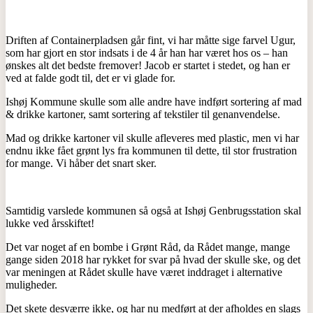
Driften af Containerpladsen går fint, vi har måtte sige farvel Ugur,
som har gjort en stor indsats i de 4 år han har været hos os – han
ønskes alt det bedste fremover! Jacob er startet i stedet, og han er
ved at falde godt til, det er vi glade for.
Ishøj Kommune skulle som alle andre have indført sortering af mad
& drikke kartoner, samt sortering af tekstiler til genanvendelse.
Mad og drikke kartoner vil skulle afleveres med plastic, men vi har
endnu ikke fået grønt lys fra kommunen til dette, til stor frustration
for mange. Vi håber det snart sker.
Samtidig varslede kommunen så også at Ishøj Genbrugsstation skal
lukke ved årsskiftet!
Det var noget af en bombe i Grønt Råd, da Rådet mange, mange
gange siden 2018 har rykket for svar på hvad der skulle ske, og det
var meningen at Rådet skulle have været inddraget i alternative
muligheder.
Det skete desværre ikke, og har nu medført at der afholdes en slags