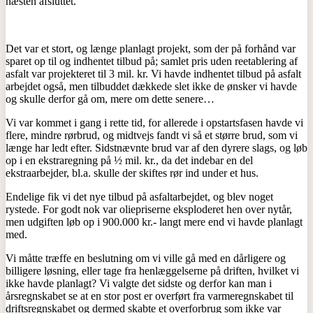
næsten afsluttet.
Det var et stort, og længe planlagt projekt, som der på forhånd var
sparet op til og indhentet tilbud på; samlet pris uden reetablering af
asfalt var projekteret til 3 mil. kr. Vi havde indhentet tilbud på asfalt
arbejdet også, men tilbuddet dækkede slet ikke de ønsker vi havde
og skulle derfor gå om, mere om dette senere…
Vi var kommet i gang i rette tid, for allerede i opstartsfasen havde vi
flere, mindre rørbrud, og midtvejs fandt vi så et større brud, som vi
længe har ledt efter. Sidstnævnte brud var af den dyrere slags, og løb
op i en ekstraregning på ½ mil. kr., da det indebar en del
ekstraarbejder, bl.a. skulle der skiftes rør ind under et hus.
Endelige fik vi det nye tilbud på asfaltarbejdet, og blev noget
rystede. For godt nok var oliepriserne eksploderet hen over nytår,
men udgiften løb op i 900.000 kr.- langt mere end vi havde planlagt
med.
Vi måtte træffe en beslutning om vi ville gå med en dårligere og
billigere løsning, eller tage fra henlæggelserne på driften, hvilket vi
ikke havde planlagt? Vi valgte det sidste og derfor kan man i
årsregnskabet se at en stor post er overført fra varmeregnskabet til
driftsregnskabet og dermed skabte et overforbrug som ikke var