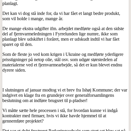
planlagt.
Det kan vi dog stå inde for, da vi har fået et langt bedre produkt,
som vil holde i mange, mange år.
De mange ekstra udgifter ifm. arbejdet medførte også at den sidste
del af fjernvarmeledningen i Fyrrelunden lige numre, ikke som
planlagt blev udskiftet i foråret, men er udskudt indtil vi har fået
sparet op til den.
Som de fleste jo ved kom krigen i Ukraine og medførte yderligere
prisstigninger på netop olie, stål osv. som udgør størstedelen af
materialerne ved et fjernvarmearbejde, så det er kun blevet endnu
dyrere siden.
I slutningen af januar modtog vi et brev fra Ishøj Kommune; der var
indgivet en klage fra en grundejer over generalforsamlingens
beslutning om at indføre brugsret til p-pladser!
Vi måtte sætte hele processen i stå, for hvordan kunne vi indgå
kontrakter med firmaer, hvis vi ikke havde hjemmel til at
gennemføre projektet?
Det var et dybt frustreret Parkeringsudvalg som stort set blev sat på