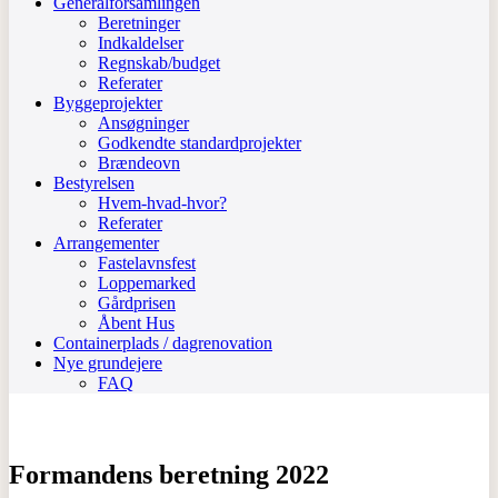
Generalforsamlingen
Beretninger
Indkaldelser
Regnskab/budget
Referater
Byggeprojekter
Ansøgninger
Godkendte standardprojekter
Brændeovn
Bestyrelsen
Hvem-hvad-hvor?
Referater
Arrangementer
Fastelavnsfest
Loppemarked
Gårdprisen
Åbent Hus
Containerplads / dagrenovation
Nye grundejere
FAQ
Formandens beretning 2022