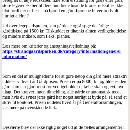
beregnet til høje redskaber, ikke som erstatning for græs eller grus,
store legeredskaber til flere hundrede tusinde kroner udskiftes ikke
blot fordi der er flest små børn i en gård-børnene bliver trods alt
hurtigt ældre ?
Ud over legepladspuljen, kan gårdene også søge det årlige
gårdtilskud på 1500 kr. Tilskuddet er tiltænkt almen vedligeholdelse
og mindre indkøb, som f.eks. planter.
Læs mere om kriterier og ansøgningsvejledning på:
https://strandgaardsparken.dk/category/information/generel-
information/
Som en del af mulighederne for at gøre netop din gård mere attraktiv
uddeler vi hvert år Gårdprisen. Prisen er på 8000,-kr. og tildeles den
gård som har gjort mest for vedligeholdelse, fællesskab og evt. nye
tiltag. Det kræver ingen tilmelding, alle gårde er automatisk med,
men hvis du synes jeres gård har noget særligt at byde på, så send et
skriv til kontoret. Prisen uddeles hvert år på Generalforsamlingen,
læs mere på ovenstående link.
Desværre blev der ikke rigtig noget ud af de fælles arrangementer i