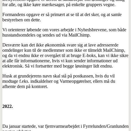
for alle, og ikke køre mærkesager, på enkelte gruppers vegne.
Formandens opgave er så primært at se til at det sker, og at samle
bestyrelsen om dette.
Vi orienterer løbende om vores arbejde i Nyhedsbrevene, som både
husstandsomdeles og sendes ud via MailChimp.
Desværre kan det ikke økonomisk svare sig at lave adresserede
omdelinger kun til de medlemmer som ikke er tilmeldt MailChimp,
og da vi endnu ikke er overgået til at bruge E-boks, kan vi ikke sikre
at alle får informationerne, hvis vi kun sender informationer ud
elektronisk. Så vi fortsætter med begge løsninger lidt endnu.
Husk at grundejerens navn skal stå på postkassen, hvis du vil
modtage f.eks. indkaldelser og Varmeopgørelser, ellers må du
afhente dem på kontoret.
2022.
Da januar startede, var fjernvarmearbejdet i Fyrrelunden/Granlunden