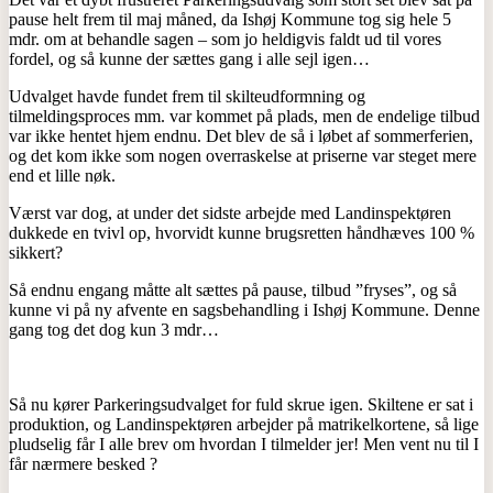
pause helt frem til maj måned, da Ishøj Kommune tog sig hele 5
mdr. om at behandle sagen – som jo heldigvis faldt ud til vores
fordel, og så kunne der sættes gang i alle sejl igen…
Udvalget havde fundet frem til skilteudformning og
tilmeldingsproces mm. var kommet på plads, men de endelige tilbud
var ikke hentet hjem endnu. Det blev de så i løbet af sommerferien,
og det kom ikke som nogen overraskelse at priserne var steget mere
end et lille nøk.
Værst var dog, at under det sidste arbejde med Landinspektøren
dukkede en tvivl op, hvorvidt kunne brugsretten håndhæves 100 %
sikkert?
Så endnu engang måtte alt sættes på pause, tilbud ”fryses”, og så
kunne vi på ny afvente en sagsbehandling i Ishøj Kommune. Denne
gang tog det dog kun 3 mdr…
Så nu kører Parkeringsudvalget for fuld skrue igen. Skiltene er sat i
produktion, og Landinspektøren arbejder på matrikelkortene, så lige
pludselig får I alle brev om hvordan I tilmelder jer! Men vent nu til I
får nærmere besked ?