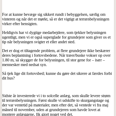
For at kunne bevæge sig sikkert rundt i bebyggelsen, særlig om
vinteren og når det er mørkt, så er det vigtigt at terrænbelysningen
virker efter hensigten.
Heldigvis har vi dygtige medarbejdere, som tjekker belysningen
ugentligt, men vi er også superglade for grundejere som giver os et
tip når belysningen svigter et eller andet sted.
Det er dog et tiltagende problem, at flere grundejere ikke beskærer
deres beplantning i fortovsbedene. Når træer/buske vokser op over
1.80 m, så skygger de for belysningen, til stor gene for – især –
mennesker med nedsat syn.
Så tjek lige dit fortovsbed; kunne du gøre det sikrere at færdes forbi
dit hus?
Sidste år investerede vi i to solcelle anlæg, som skulle levere strøm
til terrænbelysningen. Først skulle vi udskifte to skurgangstage og
der var ventetid på materialer, men efter det, så ventede vi fra maj
måned til november, uden at grundejeren som havde lovet at
montere anlæggene, fik gjort noget ved det.