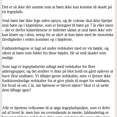
Det er så ikke det samme som at børn ikke kan komme til skade på
en legeplads.
Små børn bør ikke lege uden opsyn, og de voksne skal ikke hjælpe
små børn op i klatretårne, som er beregnet til børn på 7 år eller mere
– det er derfor klatretårnene er indrettet sådan at små børn ikke selv
kan klatre op i dem, netop for at sikre at kun børn med de motoriske
færdigheder i orden kommer op i højderne.
Faldunderlagene er lagt ud under redskaber med en vis højde, og
sikrer at børn som falder fra disse højder, får så små skader som
muligt.
Som sagt er legepladserne udlagt med redskaber for flere
aldersgrupper, og det ændrer vi ikke på blot fordi en gård oplever at
have flest småbørn. Vi tilføjer gerne redskaber, men vi fjerner ikke
funktionsduelige redskaber for at give plads til noget for småbørn,
for hvad så om 2 år, når børnene er blevet større? Skal vi så sætte
dem tilbage igen?
Alle er hjertens velkomne til at søge legepladspuljen, som vi deler
ud af hvert år, men hav nu ovenstående in mente; faldunderlag er