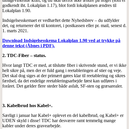
tilbagevirkende kraft, og du skal derfor ikke ændre på noget (som er
godkendt iht. Lokalplan 1.17), blot fordi lokalplanen ændres til
Lokalplan 1.90.
Indsigelsesskemaet er vedhæftet dette Nyhedsbrev – du udfylder
det, og returnerer det til kontoret, i postkassen eller pr. mail, senest d.
1. marts 2021.
Download Indsigelsesskema Lokalplan 1.90 ved at trykke på
denne tekst (Åbnes i PDF).
2. TDC-Fiber – status.
Hvor langt TDC er med, at tilslutte fiber i skrivende stund, er vi ikke
helt sikre på, men der er fuld gang i reetableringen af stier og veje.
Det skal dog siges at der primært gøres klar til reetablering og sikres
færdsel, da det endelige reetableringsarbejde først kan udføres i
foråret. Det gælder flere steder både asfalt, SF-sten og græsarealer.
3. Kabelbrud hos Kabel+.
Særligt i januar har Kabel+ oplevet en del kabelbrud, og Kabel+ er
UDEN skyld i disse! TDC har desværre ramt temmelig mange
kabler under deres gravearbejde.