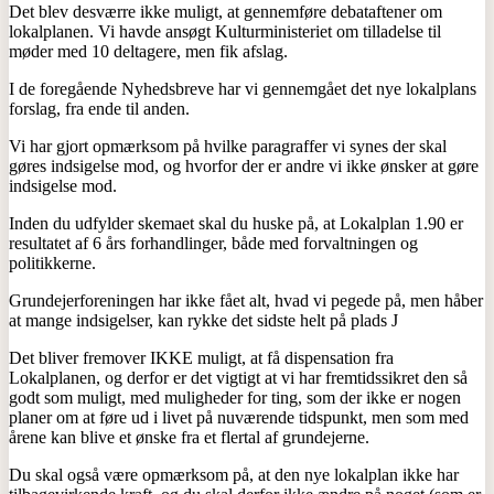
Det blev desværre ikke muligt, at gennemføre debataftener om
lokalplanen. Vi havde ansøgt Kulturministeriet om tilladelse til
møder med 10 deltagere, men fik afslag.
I de foregående Nyhedsbreve har vi gennemgået det nye lokalplans
forslag, fra ende til anden.
Vi har gjort opmærksom på hvilke paragraffer vi synes der skal
gøres indsigelse mod, og hvorfor der er andre vi ikke ønsker at gøre
indsigelse mod.
Inden du udfylder skemaet skal du huske på, at Lokalplan 1.90 er
resultatet af 6 års forhandlinger, både med forvaltningen og
politikkerne.
Grundejerforeningen har ikke fået alt, hvad vi pegede på, men håber
at mange indsigelser, kan rykke det sidste helt på plads J
Det bliver fremover IKKE muligt, at få dispensation fra
Lokalplanen, og derfor er det vigtigt at vi har fremtidssikret den så
godt som muligt, med muligheder for ting, som der ikke er nogen
planer om at føre ud i livet på nuværende tidspunkt, men som med
årene kan blive et ønske fra et flertal af grundejerne.
Du skal også være opmærksom på, at den nye lokalplan ikke har