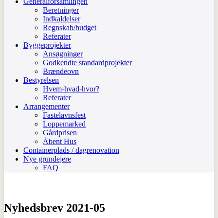
Generalforsamlingen
Beretninger
Indkaldelser
Regnskab/budget
Referater
Byggeprojekter
Ansøgninger
Godkendte standardprojekter
Brændeovn
Bestyrelsen
Hvem-hvad-hvor?
Referater
Arrangementer
Fastelavnsfest
Loppemarked
Gårdprisen
Åbent Hus
Containerplads / dagrenovation
Nye grundejere
FAQ
Nyhedsbrev 2021-05