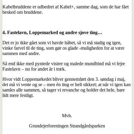
Kabelbruddene er udbedret af Kabel+, samme dag, som de har fået
besked om bruddene.
4.
Fastelavn, Loppemarked og andre sjove ting…
Det er jo ikke gået som vi havde håbet, så vi må stadig og igen,
vinke farvel til de ting, som gør os glade -muligheden for at være
sammen med andre.
Så end ikke med pyntede visirer og malede mundbind må vi fejre
Fastelavn – nu for andet år i træk.
Hvor vidt Loppemarkedet bliver gennemført den 3. søndag i maj,
det må vi vente og se – men én ting er helt sikkert; at når vi igen kan
samles alle sammen, så tager vi revanche og holder det hele, bare
lidt mere festligt.
Mvh.
Grundejerforeningen Strandgårdsparken