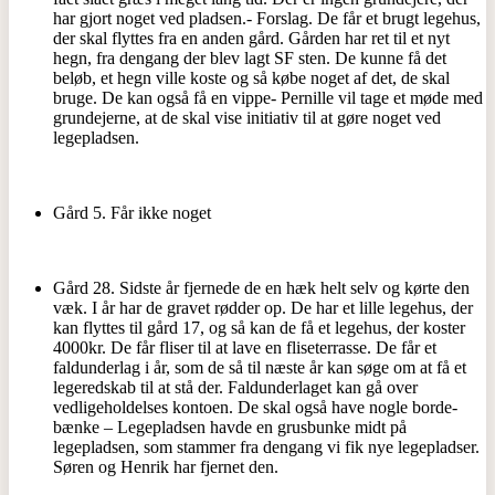
har gjort noget ved pladsen.- Forslag. De får et brugt legehus,
der skal flyttes fra en anden gård. Gården har ret til et nyt
hegn, fra dengang der blev lagt SF sten. De kunne få det
beløb, et hegn ville koste og så købe noget af det, de skal
bruge. De kan også få en vippe- Pernille vil tage et møde med
grundejerne, at de skal vise initiativ til at gøre noget ved
legepladsen.
Gård 5. Får ikke noget
Gård 28. Sidste år fjernede de en hæk helt selv og kørte den
væk. I år har de gravet rødder op. De har et lille legehus, der
kan flyttes til gård 17, og så kan de få et legehus, der koster
4000kr. De får fliser til at lave en fliseterrasse. De får et
faldunderlag i år, som de så til næste år kan søge om at få et
legeredskab til at stå der. Faldunderlaget kan gå over
vedligeholdelses kontoen. De skal også have nogle borde-
bænke – Legepladsen havde en grusbunke midt på
legepladsen, som stammer fra dengang vi fik nye legepladser.
Søren og Henrik har fjernet den.