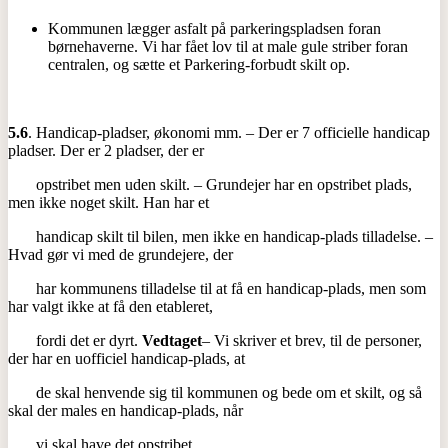
Kommunen lægger asfalt på parkeringspladsen foran
børnehaverne. Vi har fået lov til at male gule striber foran
centralen, og sætte et Parkering-forbudt skilt op.
5.6
. Handicap-pladser, økonomi mm. – Der er 7 officielle handicap
pladser. Der er 2 pladser, der er
opstribet men uden skilt. – Grundejer har en opstribet plads,
men ikke noget skilt. Han har et
handicap skilt til bilen, men ikke en handicap-plads tilladelse. –
Hvad gør vi med de grundejere, der
har kommunens tilladelse til at få en handicap-plads, men som
har valgt ikke at få den etableret,
fordi det er dyrt.
Vedtaget
– Vi skriver et brev, til de personer,
der har en uofficiel handicap-plads, at
de skal henvende sig til kommunen og bede om et skilt, og så
skal der males en handicap-plads, når
vi skal have det opstribet.