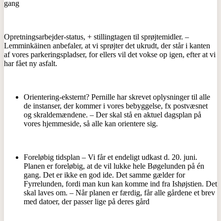
gang
Opretningsarbejder-status, + stillingtagen til sprøjtemidler. –
Lemminkäinen anbefaler, at vi sprøjter det ukrudt, der står i kanten
af vores parkeringspladser, for ellers vil det vokse op igen, efter at vi
har fået ny asfalt.
Orientering-eksternt? Pernille har skrevet oplysninger til alle
de instanser, der kommer i vores bebyggelse, fx postvæsnet
og skraldemændene. – Der skal stå en aktuel dagsplan på
vores hjemmeside, så alle kan orientere sig.
Foreløbig tidsplan – Vi får et endeligt udkast d. 20. juni.
Planen er foreløbig, at de vil lukke hele Bøgelunden på én
gang. Det er ikke en god ide. Det samme gælder for
Fyrrelunden, fordi man kun kan komme ind fra Ishøjstien. Det
skal laves om. – Når planen er færdig, får alle gårdene et brev
med datoer, der passer lige på deres gård