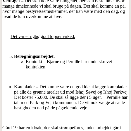
Vedtaget
– Det skal ikke være budgettet, der skal bestemme, hvor
mange timelønnede vi skal bruge på dagen. Det skal komme an på,
hvor mange bestyrelsesmedlemmer, der kan være med den dag, og
hvad de kan overkomme at lave.
Det var et rigtig godt loppemarked.
Belægningsarbejdet.
Kontrakt – Bjarne og Pernille har underskrevet
kontrakten.
Køreplader – Det kunne være en god ide at lægge køreplader
på alle de grønne arealer ud mod Ishøj Søvej og Ishøj Parkvej.
Det koster 75.000. De skal så ligge der i 5 uger. – Pernille har
talt med Park og Vej i kommunen. De vil nok vælge at sætte
hastigheden ned på de pågældende veje.
Gård 19 har en kloak, der skal strømpefores, inden arbejdet går i