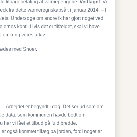
kle tilbagebetaling af varmepengene.
Vedtaget
: Vi
k fra dette varmeregnskabsår, i januar 2014. – I
m Nets. Undersøge om andre fx har gjort noget ved
rnes konti. Hvis det er tilfældet, skal vi have
d omkring vores arkiv.
 mødes med Snoer.
t. – Arbejdet er begyndt i dag. Det ser ud som om,
le de data, som kommunen havde bedt om. –
 har vi fået et tilbud på fuld bredde.
r er også kommet tillæg på jorden, fordi noget er