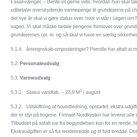
Fasanvænget. – Bente vil gerne vide, hvordan hun skal ta
udbetaler overskydende varmepenge til grundejerne på chec
det nye år skal vi gøre status over, hvor vi står i sagen o
sagen. Vi skal måske betale pengene fremover over grundeje
grundejernes cpr. nr. og så skal vi have en særlig sikkerhe
5.1.4. årsregnskab-omposteringer? Pernille har aftalt at
5.2.
Personaleudvalg
5.3.
Varmeudvalg
3
5.3.1. Status vandtab, – 23,9 M
i august
5.3.2. Udskiftning af hovedledning, opstartet, ekstra udgif
der er styr på tingene. Firmaet Nordkysten har leveret al
Tilbuddet på asfalt var fra begyndelsen kun for en rende. Nu
Ekstraudgiften er så fra rendebredde og til fuld bredde. De