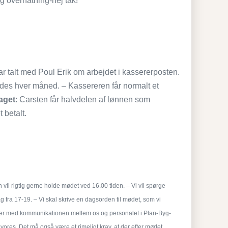
g overnatning-nej tak!
har talt med Poul Erik om arbejdet i kassererposten.
des hver måned. – Kassereren får normalt et
aget
: Carsten får halvdelen af lønnen som
 betalt.
vil rigtig gerne holde mødet ved 16.00 tiden. – Vi vil spørge
fra 17-19. – Vi skal skrive en dagsorden til mødet, som vi
fungerer med kommunikationen mellem os og personalet i Plan-Byg-
vores. Det må også være et rimeligt krav, at der efter mødet,