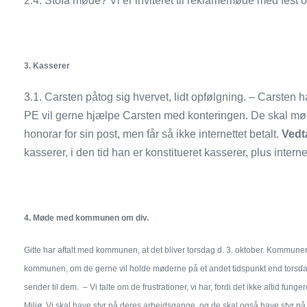
2.4. Stofa møde? Vi er inviteret til reklamemøde med fest o
3.
Kasserer
3.1. Carsten påtog sig hvervet, lidt opfølgning. – Carsten 
PE vil gerne hjælpe Carsten med konteringen. De skal mø
honorar for sin post, men får så ikke internettet betalt.
Vedt
kasserer, i den tid han er konstitueret kasserer, plus internet
4.
Møde med kommunen om div.
Gitte har aftalt med kommunen, at det bliver torsdag d. 3. oktober. Kommunen 
kommunen, om de gerne vil holde møderne på et andet tidspunkt end torsdag 
sender til dem. – Vi talte om de frustrationer, vi har, fordi det ikke altid 
Miljø. Vi skal have styr på deres arbejdsgange, og de skal også have styr på 