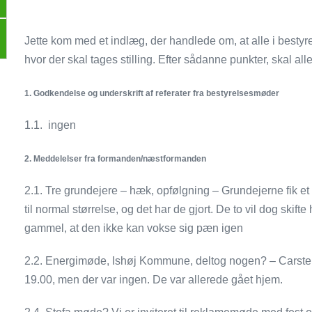
Jette kom med et indlæg, der handlede om, at alle i best
hvor der skal tages stilling. Efter sådanne punkter, skal alle
1.
Godkendelse og underskrift af referater fra bestyrelsesmøder
1.1. ingen
2.
Meddelelser fra formanden/næstformanden
2.1. Tre grundejere – hæk, opfølgning – Grundejerne fik et 
til normal størrelse, og det har de gjort. De to vil dog ski
gammel, at den ikke kan vokse sig pæn igen
2.2. Energimøde, Ishøj Kommune, deltog nogen? – Carsten k
19.00, men der var ingen. De var allerede gået hjem.