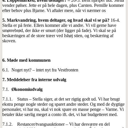
4.
Loppemarked, hvem deltager? –
20-5. Bent hjælper lidt. Stella
vender pølser. Jette er på hele dagen, plus Carsten. Pernille kommer
efter behov plus Bjarne. Vi aftaler mere, når vi nærmer os
5.
Markvandring, hvem deltager, og hvad skal vi se på?
16-4.
Stella er på ferie. Ellers kommer alle vi andre. Vi vil gerne have
smørrebrød, der ikke er smurt (der ligger på fade). Vi skal se på
beskæringen af de store træer ved Ishøj stien, og beskæring af
skoven.
6.
Møde med kommunen
6.1. Noget nyt? – intet nyt fra Vestfronten
7.
Meddelelser fra interne udvalg
7.1.
Økonomiudvalg
7.1.1. Status – Stella siger, at det ser rigtig godt ud. Vi har brugt
ekstra penge nogle steder og sparet andre steder. Og med de dygtige
personaler, vi har nu, skal vi nok spare en masse penge – Varme. Vi
betaler ikke særlig meget a conto ift. det, vi har budgetteret med.
7.1.2. Restancer/tvangsauktioner – Vi har desværre en del