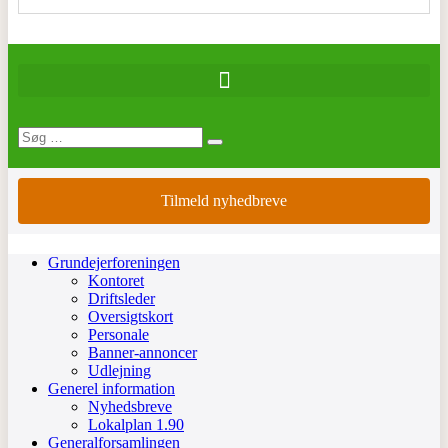
Tilmeld nyhedbreve
Grundejerforeningen
Kontoret
Driftsleder
Oversigtskort
Personale
Banner-annoncer
Udlejning
Generel information
Nyhedsbreve
Lokalplan 1.90
Generalforsamlingen