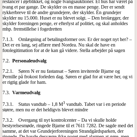
restancer i øjeblikket, og nogle tvangsauktioner. Ét hus har været på
tvang et par gange. De skylder os en masse penge. Der er sendt
rykkerbreve til de andre grundejere, der skylder. Én grundejer
skylder nu 15.000. Huset er nu blevet solgt. – Den brolægger, der
skylder foreningen penge, er efterlyst af politiet, og skal anholdes
mhp. fremstillelse i fogedretten
7.1.3. Omlægning af betalingsformer osv. Er der noget nyt her? –
Det er en lang, sej affære med Nordea. Nu skal de have en
fotolegitimation for at de kan gå videre. Stella arbejder på sagen
7.2.
Personaleudvalg
7.2.1. Søren N er nu fastansat – Søren inviterede Bjarne og
Pernille på frokost forleden dag. Søren er glad for at være her, og vi
er rigtig glade for ham.
7.3.
Varmeudvalg
3
7.3.1. Status vandtab – 1,8 M
vandtab. Tabet var i en periode
større, men nu er det heldigvis blevet mindre
7.3.2. Overgang til nyt kontrolcenter – Da vi skulle holde
bestyrelsesmøde, ringede Bjarne til et 7611 7282. De sagde med det
samme, at det var Grundejerforeningen Strandgårdsparken, der
ringede. De havde desværre ikke noget med alarmen at gøre, men