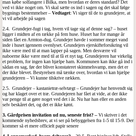
man købe solfangere i Bilka, men hvordan er deres standard? Det
ved vi ikke noget om. Vi skal sætte os ind i sagen og det skal følge
bygnings bestemmelser –
Vedtaget
: Vi siger til de to grundejere, at
vi vil arbejde på sagen
2.4. Grundejer-fugt i tag, hvem vil tage sig af denne sag? – huset
ligger i midten af en række på fem huse. Huset har for mange år
siden fået en Armton-dug. Grundejer havde i sommer meget vand
inde i huset igennem ovenlyset. Grundejers ejerskifteforsikring vil
ikke være med til at man lapper på sagen. Men desværre vil
naboerne ikke være med til at få et nyt tag. Grundejeren har virkelig
et problem, for ingen kan hjælpe ham. Kommunen kan ikke gå ind i
sådan en sag, før der bliver konstateret skimmelsvamp, men det er
der ikke blevet. Bestyrelsen må tænke over, hvordan vi kan hjælpe
grundejeren – Vi kunne tilskrive rækken.
2.5. Grundejer – kastanietræ-selvtægt – Grundejer har henvendt sig
og har klaget over et træ. Grundejeren har fået at vide, at der ikke
var penge til at gøre noget ved det i år. Nu har han eller en anden
selv beskåret det, og det er ikke kønt.
3.
Gårdprisen invitation ud nu, seneste frist? –
Vi skriver i det
kommende nyhedsbrev, at vi ser på bebyggelsen fra 1-5 til 15-9. Der
kommer så et mere officielt papir senere