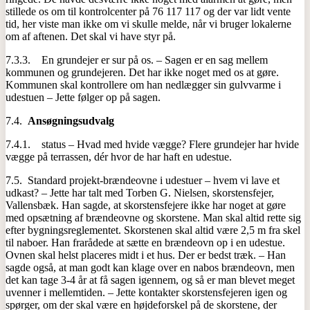
stillede os om til kontrolcenter på 76 117 117 og der var lidt vente
tid, her viste man ikke om vi skulle melde, når vi bruger lokalerne
om af aftenen. Det skal vi have styr på.
7.3.3. En grundejer er sur på os. – Sagen er en sag mellem
kommunen og grundejeren. Det har ikke noget med os at gøre.
Kommunen skal kontrollere om han nedlægger sin gulvvarme i
udestuen – Jette følger op på sagen.
7.4.
Ansøgningsudvalg
7.4.1. status – Hvad med hvide vægge? Flere grundejer har hvide
vægge på terrassen, dér hvor de har haft en udestue.
7.5. Standard projekt-brændeovne i udestuer – hvem vi lave et
udkast? – Jette har talt med Torben G. Nielsen, skorstensfejer,
Vallensbæk. Han sagde, at skorstensfejere ikke har noget at gøre
med opsætning af brændeovne og skorstene. Man skal altid rette sig
efter bygningsreglementet. Skorstenen skal altid være 2,5 m fra skel
til naboer. Han frarådede at sætte en brændeovn op i en udestue.
Ovnen skal helst placeres midt i et hus. Der er bedst træk. – Han
sagde også, at man godt kan klage over en nabos brændeovn, men
det kan tage 3-4 år at få sagen igennem, og så er man blevet meget
uvenner i mellemtiden. – Jette kontakter skorstensfejeren igen og
spørger, om der skal være en højdeforskel på de skorstene, der