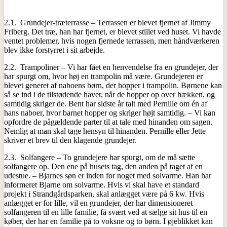
2.1. Grundejer-træterrasse – Terrassen er blevet fjernet af Jimmy
Friberg. Det træ, han har fjernet, er blevet stillet ved huset. Vi havde
ventet problemer, hvis nogen fjernede terrassen, men håndværkeren
blev ikke forstyrret i sit arbejde.
2.2. Trampoliner – Vi har fået en henvendelse fra en grundejer, der
har spurgt om, hvor høj en trampolin må være. Grundejeren er
blevet generet af naboens børn, der hopper i trampolin. Børnene kan
så se ind i de tilstødende haver, når de hopper op over hækken, og
samtidig skriger de. Bent har sidste år talt med Pernille om én af
hans naboer, hvor barnet hopper og skriger højt samtidig. – Vi kan
opfordre de pågældende parter til at tale med hinanden om sagen.
Nemlig at man skal tage hensyn til hinanden. Pernille eller Jette
skriver et brev til den klagende grundejer.
2.3. Solfangere – To grundejere har spurgt, om de må sætte
solfangere op. Den ene på husets tag, den anden på taget af en
udestue. – Bjarnes søn er inden for noget med solvarme. Han har
informeret Bjarne om solvarme. Hvis vi skal have et standard
projekt i Strandgårdsparken, skal anlægget være på 6 kw. Hvis
anlægget er for lille, vil en grundejer, der har dimensioneret
solfangeren til en lille familie, få svært ved at sælge sit hus til en
køber, der har en familie på to voksne og to børn. I øjeblikket kan