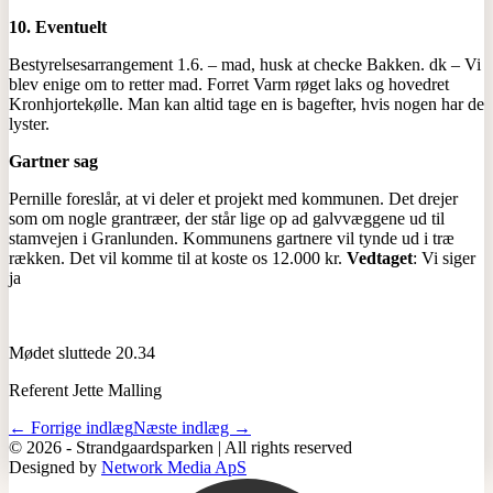
10.
Eventuelt
Bestyrelsesarrangement 1.6. – mad, husk at checke Bakken. dk – Vi
blev enige om to retter mad. Forret Varm røget laks og hovedret
Kronhjortekølle. Man kan altid tage en is bagefter, hvis nogen har de
lyster.
Gartner sag
Pernille foreslår, at vi deler et projekt med kommunen. Det drejer
som om nogle grantræer, der står lige op ad galvvæggene ud til
stamvejen i Granlunden. Kommunens gartnere vil tynde ud i træ
rækken. Det vil komme til at koste os 12.000 kr.
Vedtaget
: Vi siger
ja
Mødet sluttede 20.34
Referent Jette Malling
← Forrige indlæg
Næste indlæg →
© 2026 - Strandgaardsparken | All rights reserved
Designed by
Network Media ApS