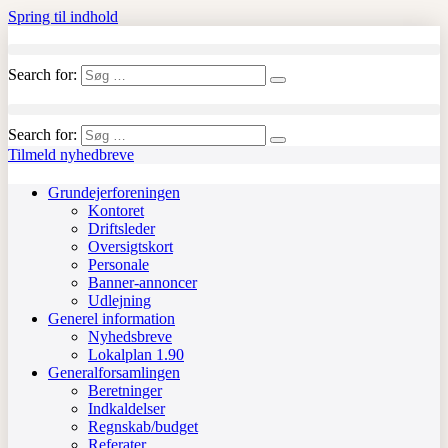
Spring til indhold
Search for:
Search for:
Tilmeld nyhedbreve
Grundejerforeningen
Kontoret
Driftsleder
Oversigtskort
Personale
Banner-annoncer
Udlejning
Generel information
Nyhedsbreve
Lokalplan 1.90
Generalforsamlingen
Beretninger
Indkaldelser
Regnskab/budget
Referater