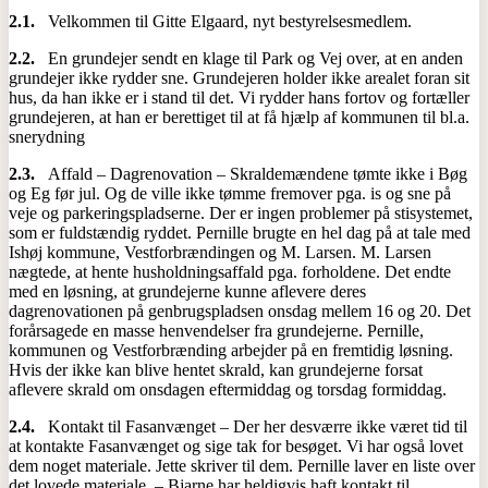
2.1.
Velkommen til Gitte Elgaard, nyt bestyrelsesmedlem.
2.2.
En grundejer sendt en klage til Park og Vej over, at en anden
grundejer ikke rydder sne. Grundejeren holder ikke arealet foran sit
hus, da han ikke er i stand til det. Vi rydder hans fortov og fortæller
grundejeren, at han er berettiget til at få hjælp af kommunen til bl.a.
snerydning
2.3.
Affald – Dagrenovation – Skraldemændene tømte ikke i Bøg
og Eg før jul. Og de ville ikke tømme fremover pga. is og sne på
veje og parkeringspladserne. Der er ingen problemer på stisystemet,
som er fuldstændig ryddet. Pernille brugte en hel dag på at tale med
Ishøj kommune, Vestforbrændingen og M. Larsen. M. Larsen
nægtede, at hente husholdningsaffald pga. forholdene. Det endte
med en løsning, at grundejerne kunne aflevere deres
dagrenovationen på genbrugspladsen onsdag mellem 16 og 20. Det
forårsagede en masse henvendelser fra grundejerne. Pernille,
kommunen og Vestforbrænding arbejder på en fremtidig løsning.
Hvis der ikke kan blive hentet skrald, kan grundejerne forsat
aflevere skrald om onsdagen eftermiddag og torsdag formiddag.
2.4.
Kontakt til Fasanvænget – Der her desværre ikke været tid til
at kontakte Fasanvænget og sige tak for besøget. Vi har også lovet
dem noget materiale. Jette skriver til dem. Pernille laver en liste over
det lovede materiale. – Bjarne har heldigvis haft kontakt til