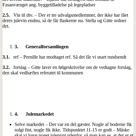
Fasanvænget ang. byggetilladelse på legepladser
2.5.
Vin til div. – Der er tre udvalgsmedlemmer, der ikke har fået
deres julevin endnu, så de får flaskerne nu. Stella og Gitte ordner
det.
3.
Generalforsamlingen
3.1.
ref – Pernille har modtaget ref. Så det får vi snart rundsendt
3.2.
forslag – Gitte laver en følgeskrivelse om de vedtagne forslag,
den skal vedhæftes referatet til kommunen
4.
Julemarkedet
Selve markedet – Der var en del gæster. Nogle af boderne fik
solgt fint, nogle fik ikke. Tidspunktet 11-15 er godt – Måske
skal vi have noget julepynt udenfor, så man kan se, at der er et