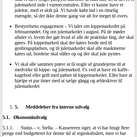
julemarked inde i varmecentralen. Eller vi kunne have et
juletræ, med et skilt på. Vi havde købt ind i en rimelig
mængde, så der ikke denne gang var alt for meget til overs.
Bestyrelsens engagement – Vi taler om loppemarkedet på
februarmødet. Og om julemarkedet i august. På de møder
aftaler vi, hvem der gør hvad af alle de praktiske ting, der skal
gøres. På loppemarked skal der køres borde ned til
genbrugspladsen, og til julemarkedet skal alle maskinerne
køres ud, bordene skal stilles op og der skal jule pyntes
Vi skal alle sammen prøve at få nogle af grundejerne til at
medvirke til loppe- og julemarked. Fx ved at have en kaffe-
kagebod eller grill med pølser til loppemarkedet. Eller bare at
hjælpe et par timer med at sælge gløgg og æbleskiver til
julemarkedet
5.
Meddelelser fra interne udvalg
5.1.
Økonomiudvalg
5.1.1. Status – v. Stella. – Kassereren siger, at vi har brugt flere
penge end budgetteret for denne tid af regnskabsåret, men vi har