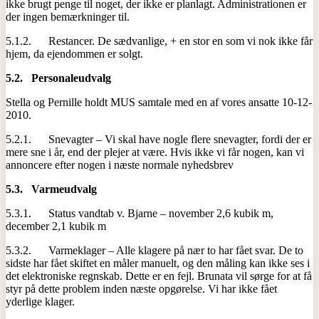
ikke brugt penge til noget, der ikke er planlagt. Administrationen er
der ingen bemærkninger til.
5.1.2. Restancer. De sædvanlige, + en stor en som vi nok ikke får
hjem, da ejendommen er solgt.
5.2.
Personaleudvalg
Stella og Pernille holdt MUS samtale med en af vores ansatte 10-12-
2010.
5.2.1. Snevagter – Vi skal have nogle flere snevagter, fordi der er
mere sne i år, end der plejer at være. Hvis ikke vi får nogen, kan vi
annoncere efter nogen i næste normale nyhedsbrev
5.3.
Varmeudvalg
5.3.1. Status vandtab v. Bjarne – november 2,6 kubik m,
december 2,1 kubik m
5.3.2. Varmeklager – Alle klagere på nær to har fået svar. De to
sidste har fået skiftet en måler manuelt, og den måling kan ikke ses i
det elektroniske regnskab. Dette er en fejl. Brunata vil sørge for at få
styr på dette problem inden næste opgørelse. Vi har ikke fået
yderlige klager.