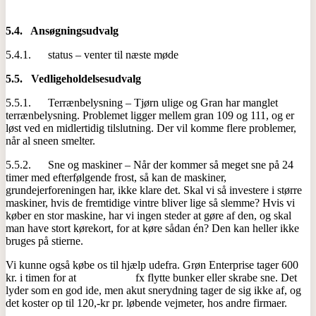
5.4.
Ansøgningsudvalg
5.4.1. status – venter til næste møde
5.5.
Vedligeholdelsesudvalg
5.5.1. Terrænbelysning – Tjørn ulige og Gran har manglet
terrænbelysning. Problemet ligger mellem gran 109 og 111, og er
løst ved en midlertidig tilslutning. Der vil komme flere problemer,
når al sneen smelter.
5.5.2. Sne og maskiner – Når der kommer så meget sne på 24
timer med efterfølgende frost, så kan de maskiner,
grundejerforeningen har, ikke klare det. Skal vi så investere i større
maskiner, hvis de fremtidige vintre bliver lige så slemme? Hvis vi
køber en stor maskine, har vi ingen steder at gøre af den, og skal
man have stort kørekort, for at køre sådan én? Den kan heller ikke
bruges på stierne.
Vi kunne også købe os til hjælp udefra. Grøn Enterprise tager 600
kr. i timen for at fx flytte bunker eller skrabe sne. Det
lyder som en god ide, men akut snerydning tager de sig ikke af, og
det koster op til 120,-kr pr. løbende vejmeter, hos andre firmaer.