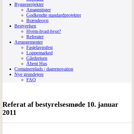
Byggeprojekter
Ansøgninger
Godkendte standardprojekter
Brændeovn
Bestyrelsen
Hvem-hvad-hvor?
Referater
Arrangementer
Fastelavnsfest
Loppemarked
Gårdprisen
Åbent Hus
Containerplads / dagrenovation
Nye grundejere
FAQ
Referat af bestyrelsesmøde 10. januar
2011