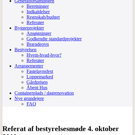
Generalforsamlingen
Beretninger
Indkaldelser
Regnskab/budget
Referater
Byggeprojekter
Ansøgninger
Godkendte standardprojekter
Brændeovn
Bestyrelsen
Hvem-hvad-hvor?
Referater
Arrangementer
Fastelavnsfest
Loppemarked
Gårdprisen
Åbent Hus
Containerplads / dagrenovation
Nye grundejere
FAQ
Referat af bestyrelsesmøde 4. oktober