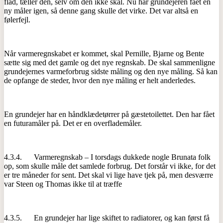
flad, tæller den, selv om den ikke skal. Nu har grundejeren fået en
ny måler igen, så denne gang skulle det virke. Det var altså en
følerfejl.
Når varmeregnskabet er kommet, skal Pernille, Bjarne og Bente
sætte sig med det gamle og det nye regnskab. De skal sammenligne
grundejernes varmeforbrug sidste måling og den nye måling. Så kan
de opfange de steder, hvor den nye måling er helt anderledes.
En grundejer har en håndklædetørrer på gæstetoilettet. Den har fået
en futuramåler på. Det er en overflademåler.
4.3.4. Varmeregnskab – I torsdags dukkede nogle Brunata folk
op, som skulle måle det samlede forbrug. Det forstår vi ikke, for det
er tre måneder for sent. Det skal vi lige have tjek på, men desværre
var Steen og Thomas ikke til at træffe
4.3.5. En grundejer har lige skiftet to radiatorer, og kan først få