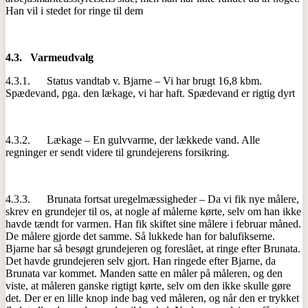
Han vil i stedet for ringe til dem
4.3.
Varmeudvalg
4.3.1. Status vandtab v. Bjarne – Vi har brugt 16,8 kbm.
Spædevand, pga. den lækage, vi har haft. Spædevand er rigtig dyrt
4.3.2. Lækage – En gulvvarme, der lækkede vand. Alle
regninger er sendt videre til grundejerens forsikring.
4.3.3. Brunata fortsat uregelmæssigheder – Da vi fik nye målere,
skrev en grundejer til os, at nogle af målerne kørte, selv om han ikke
havde tændt for varmen. Han fik skiftet sine målere i februar måned.
De målere gjorde det samme. Så lukkede han for balufikserne.
Bjarne har så besøgt grundejeren og foreslået, at ringe efter Brunata.
Det havde grundejeren selv gjort. Han ringede efter Bjarne, da
Brunata var kommet. Manden satte en måler på måleren, og den
viste, at måleren ganske rigtigt kørte, selv om den ikke skulle gøre
det. Der er en lille knop inde bag ved måleren, og når den er trykket