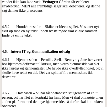
vandet ikke kan løbe væk.
Vedtaget:
Gården får etableret
snydebrønd. MEN alle fremtidige sager skal debatteres, og denne
sag danner ikke præcedens
4.5.2. Hundelorteskilte – Skiltet er blevet stjålet. Vi sætter nyt
skilt op med en ny tekst. Inden næste møde skal vi alle sammen
finde på en ny tekst.
4.6.
Intern IT og Kommunikation udvalg
4.6.1. Hjemmesiden – Pernille, Stella, Benny og Jette her været
hos hjemmesidefirmaet til kursus, men vores hjemmeside var slet
ikke færdig og gennemtestet. De havde ikke overflyttet noget, og vi
skulle have rettet en del. Det var spild af fire menneskers tid,
desværre.
4.6.2. Databasen – Vi har fået databasen set igennem af en it
person, og har fået en kontrakt fra ham. Men vi skal omlægge til en
anden platform med den nye hjemmeside, så derfor skal kontrakten
opdateres.