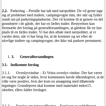
2.2.
Parkering – Pernille har talt med nærpolitiet. De vil gerne tage
sig af problemet med trailere, campingvogne mm, der står og fylder
rundt om på parkeringspladserne. Det vil komme til at genere en del
grundejere i de gårde, der har en fælles trailer. Bestyrelsen kan
fremsætte det forslag på generalforsamlingen, at gårdene får en fast
plads til en fælles trailer. Vi har den aftale med nærpolitiet, at vi
varsler dem, når vi har brug for, at de kommer og ser efter de
ulovlige trailere og campingvogne, der ikke må parkere permanent.
3.
Generalforsamlingen
3.1.
Indkomne forslag
3.1.1. Ovenlysvindue – Et Velux-ovenlys vindue. Der har været
en sag for nogle år siden, hvor kommunen havde tilkendegivet, at de
ville være positive, hvis der kom en ansøgning med tilhørende
tegninger. Grundejeren skal komme med materialet inden15.
oktober, ellers falder forslaget.
3.1.2. Forslag om terrassefilsning – Forslaget er veldefineret.