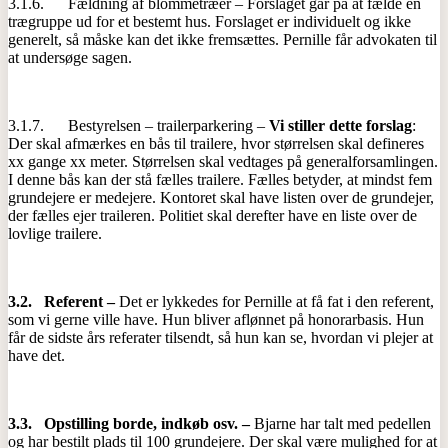
3.1.6. Fældning af blommetræer – Forslaget går på at fælde en
trægruppe ud for et bestemt hus. Forslaget er individuelt og ikke
generelt, så måske kan det ikke fremsættes. Pernille får advokaten til
at undersøge sagen.
3.1.7. Bestyrelsen – trailerparkering –
Vi stiller dette forslag
:
Der skal afmærkes en bås til trailere, hvor størrelsen skal defineres
xx gange xx meter. Størrelsen skal vedtages på generalforsamlingen.
I denne bås kan der stå fælles trailere. Fælles betyder, at mindst fem
grundejere er medejere. Kontoret skal have listen over de grundejer,
der fælles ejer traileren. Politiet skal derefter have en liste over de
lovlige trailere.
3.2.
Referent –
Det er lykkedes for Pernille at få fat i den referent,
som vi gerne ville have. Hun bliver aflønnet på honorarbasis. Hun
får de sidste års referater tilsendt, så hun kan se, hvordan vi plejer at
have det.
3.3.
Opstilling borde, indkøb osv. –
Bjarne har talt med pedellen
og har bestilt plads til 100 grundejere. Der skal være mulighed for at