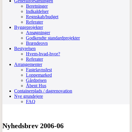
Generalforsamlingen
Beretninger
Indkaldelser
Regnskab/budget
Referater
Byggeprojekter
Ansøgninger
Godkendte standardprojekter
Brændeovn
Bestyrelsen
Hvem-hvad-hvor?
Referater
Arrangementer
Fastelavnsfest
Loppemarked
Gårdprisen
Åbent Hus
Containerplads / dagrenovation
Nye grundejere
FAQ
Nyhedsbrev 2006-06