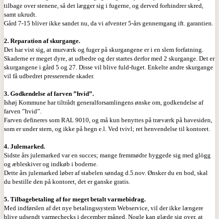
tilbage over stenene, så det lægger sig i fugerne, og derved forhindrer skred,
samt ukrudt.
Gård 7-15 bliver ikke sandet nu, da vi afventer 5-års gennemgang ift. garantien.
2. Reparation af skurgange.
Det har vist sig, at murværk og fuger på skurgangene er i en slem forfatning.
Skaderne er meget dyre, at udbedre og der startes derfor med 2 skurgange. Det er
skurgangene i gård 5 og 27. Disse vil blive fuld-fuget. Enkelte andre skurgange
vil få udbedret presserende skader.
3. Godkendelse af farven ”hvid”.
Ishøj Kommune har tiltrådt generalforsamlingens ønske om, godkendelse af
farven ”hvid”.
Farven defineres som RAL 9010, og må kun benyttes på træværk på havesiden,
som er under stern, og ikke på hegn e.l. Ved tvivl; ret henvendelse til kontoret.
4. Julemarked.
Sidste års julemarked var en succes; mange fremmødte hyggede sig med glögg
og æbleskiver og indkøb i boderne.
Dette års julemarked løber af stabelen søndag d.5.nov. Ønsker du en bod, skal
du bestille den på kontoret, det er ganske gratis.
5. Tilbagebetaling af for meget betalt varmebidrag.
Med indførslen af det nye betalingssystem Webservice, vil der ikke længere
blive udsendt varmechecks i december måned. Nogle kan glæde sig over, at