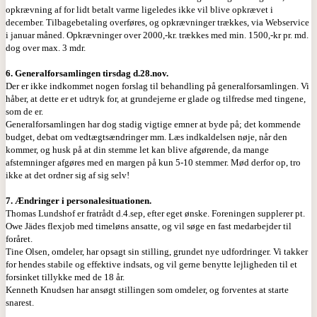
opkrævning af for lidt betalt varme ligeledes ikke vil blive opkrævet i
december. Tilbagebetaling overføres, og opkrævninger trækkes, via Webservice
i januar måned. Opkrævninger over 2000,-kr. trækkes med min. 1500,-kr pr. md.
dog over max. 3 mdr.
6. Generalforsamlingen tirsdag d.28.nov.
Der er ikke indkommet nogen forslag til behandling på generalforsamlingen. Vi
håber, at dette er et udtryk for, at grundejerne er glade og tilfredse med tingene,
som de er.
Generalforsamlingen har dog stadig vigtige emner at byde på; det kommende
budget, debat om vedtægtsændringer mm. Læs indkaldelsen nøje, når den
kommer, og husk på at din stemme let kan blive afgørende, da mange
afstemninger afgøres med en margen på kun 5-10 stemmer. Mød derfor op, tro
ikke at det ordner sig af sig selv!
7. Ændringer i personalesituationen.
Thomas Lundshof er fratrådt d.4.sep, efter eget ønske. Foreningen supplerer pt.
Owe Jädes flexjob med timeløns ansatte, og vil søge en fast medarbejder til
foråret.
Tine Olsen, omdeler, har opsagt sin stilling, grundet nye udfordringer. Vi takker
for hendes stabile og effektive indsats, og vil gerne benytte lejligheden til et
forsinket tillykke med de 18 år.
Kenneth Knudsen har ansøgt stillingen som omdeler, og forventes at starte
snarest.