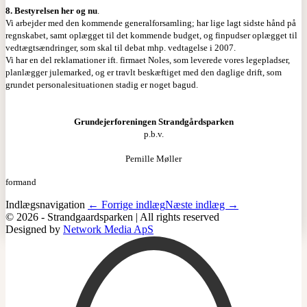
8. Bestyrelsen her og nu
.
Vi arbejder med den kommende generalforsamling; har lige lagt sidste hånd på
regnskabet, samt oplægget til det kommende budget, og finpudser oplægget til
vedtægtsændringer, som skal til debat mhp. vedtagelse i 2007.
Vi har en del reklamationer ift. firmaet Noles, som leverede vores legepladser,
planlægger julemarked, og er travlt beskæftiget med den daglige drift, som
grundet personalesituationen stadig er noget bagud.
Grundejerforeningen Strandgårdsparken
p.b.v.
Pernille Møller
formand
Indlægsnavigation
← Forrige indlæg
Næste indlæg →
© 2026 - Strandgaardsparken | All rights reserved
Designed by
Network Media ApS