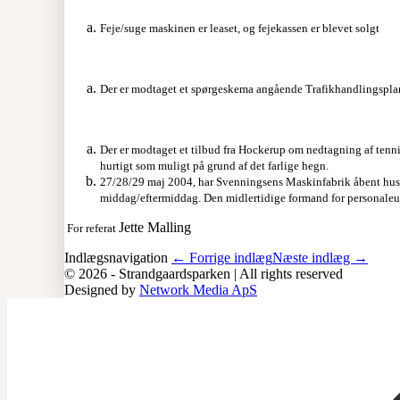
Feje/suge maskinen er leaset, og fejekassen er blevet solgt
Der er modtaget et spørgeskema angående Trafikhandlingspla
Der er modtaget et tilbud fra Hockerup om nedtagning af tennis
hurtigt som muligt på grund af det farlige hegn.
27/28/29 maj 2004, har Svenningsens Maskinfabrik åbent hus.
middag/eftermiddag. Den midlertidige formand for personaleu
Jette Malling
For referat
Indlægsnavigation
← Forrige indlæg
Næste indlæg →
© 2026 - Strandgaardsparken | All rights reserved
Designed by
Network Media ApS