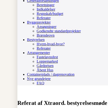
Generalforsamlingen
Beretninger
Indkaldelser
Regnskab/budget
Referater
Byggeprojekter
Ansøgninger
Godkendte standardprojekter
Brændeovn
Bestyrelsen
Hvem-hvad-hvor?
Referater
Arrangementer
Fastelavnsfest
Loppemarked
Gårdprisen
Åbent Hus
Containerplads / dagrenovation
Nye grundejere
FAQ
Referat af Xtraord. bestyrelsesmøde 