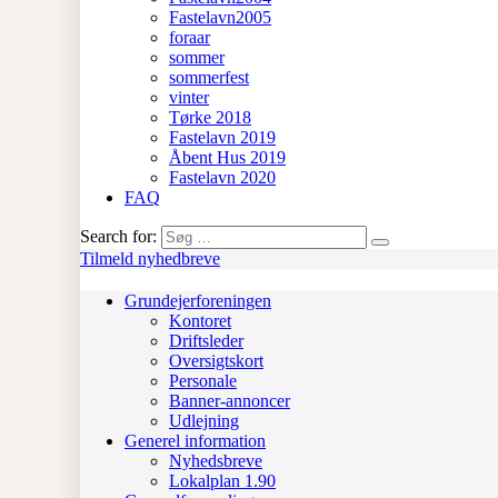
Fastelavn2005
foraar
sommer
sommerfest
vinter
Tørke 2018
Fastelavn 2019
Åbent Hus 2019
Fastelavn 2020
FAQ
Search for:
Tilmeld nyhedbreve
Grundejerforeningen
Kontoret
Driftsleder
Oversigtskort
Personale
Banner-annoncer
Udlejning
Generel information
Nyhedsbreve
Lokalplan 1.90