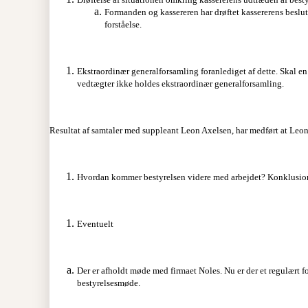
Formanden og kassereren har drøftet kassererens beslutn
forståelse.
Ekstraordinær generalforsamling foranlediget af dette. Skal en s
vedtægter ikke holdes ekstraordinær generalforsamling.
Resultat af samtaler med suppleant Leon Axelsen, har medført at Leon A
Hvordan kommer bestyrelsen videre med arbejdet? Konklusion 
Eventuelt
Der er afholdt møde med firmaet Noles. Nu er der et regulært for
bestyrelsesmøde.