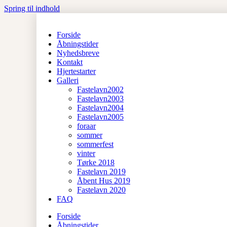
Spring til indhold
Forside
Åbningstider
Nyhedsbreve
Kontakt
Hjertestarter
Galleri
Fastelavn2002
Fastelavn2003
Fastelavn2004
Fastelavn2005
foraar
sommer
sommerfest
vinter
Tørke 2018
Fastelavn 2019
Åbent Hus 2019
Fastelavn 2020
FAQ
Forside
Åbningstider