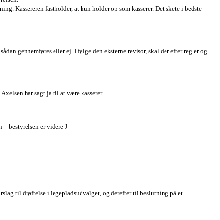
ing. Kassereren fastholder, at hun holder op som kasserer. Det skete i bedste
ådan gennemføres eller ej. I følge den eksterne revisor, skal der efter regler og
xelsen har sagt ja til at være kasserer.
– bestyrelsen er videre J
slag til drøftelse i legepladsudvalget, og derefter til beslutning på et