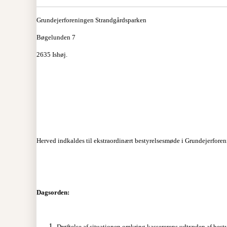
Grundejerforeningen Strandgårdsparken
Bøgelunden 7
2635 Ishøj.
Herved indkaldes til ekstraordinært bestyrelsesmøde i Grundejerforen
Dagsorden:
Drøftelse af situationen omkring kassererens udtræden af besty