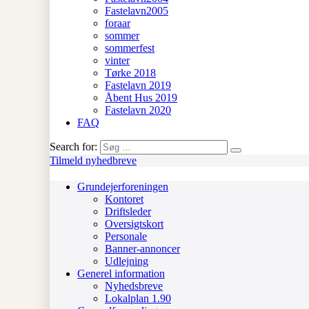
Fastelavn2005
foraar
sommer
sommerfest
vinter
Tørke 2018
Fastelavn 2019
Åbent Hus 2019
Fastelavn 2020
FAQ
Search for:
Tilmeld nyhedbreve
Grundejerforeningen
Kontoret
Driftsleder
Oversigtskort
Personale
Banner-annoncer
Udlejning
Generel information
Nyhedsbreve
Lokalplan 1.90