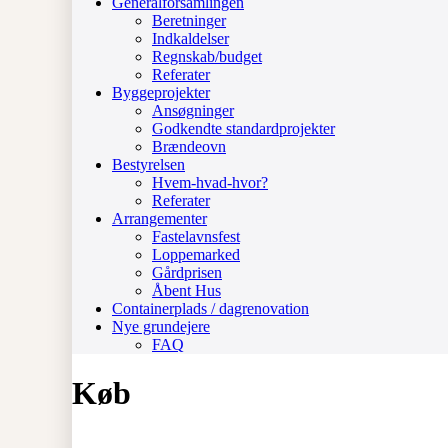
Generalforsamlingen
Beretninger
Indkaldelser
Regnskab/budget
Referater
Byggeprojekter
Ansøgninger
Godkendte standardprojekter
Brændeovn
Bestyrelsen
Hvem-hvad-hvor?
Referater
Arrangementer
Fastelavnsfest
Loppemarked
Gårdprisen
Åbent Hus
Containerplads / dagrenovation
Nye grundejere
FAQ
Køb