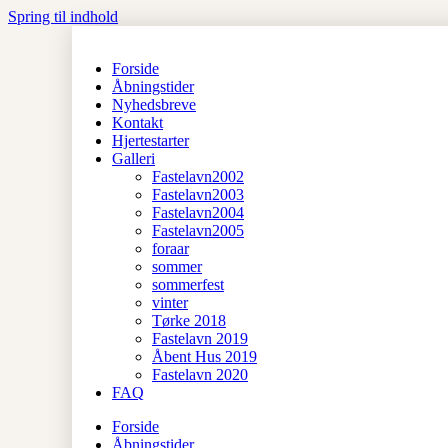
Spring til indhold
Forside
Åbningstider
Nyhedsbreve
Kontakt
Hjertestarter
Galleri
Fastelavn2002
Fastelavn2003
Fastelavn2004
Fastelavn2005
foraar
sommer
sommerfest
vinter
Tørke 2018
Fastelavn 2019
Åbent Hus 2019
Fastelavn 2020
FAQ
Forside
Åbningstider