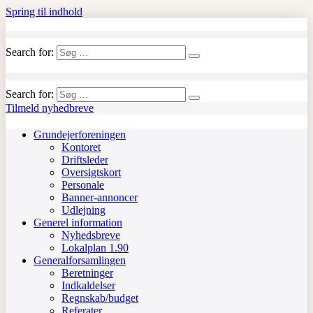
Spring til indhold
Search for:
Search for:
Tilmeld nyhedbreve
Grundejerforeningen
Kontoret
Driftsleder
Oversigtskort
Personale
Banner-annoncer
Udlejning
Generel information
Nyhedsbreve
Lokalplan 1.90
Generalforsamlingen
Beretninger
Indkaldelser
Regnskab/budget
Referater