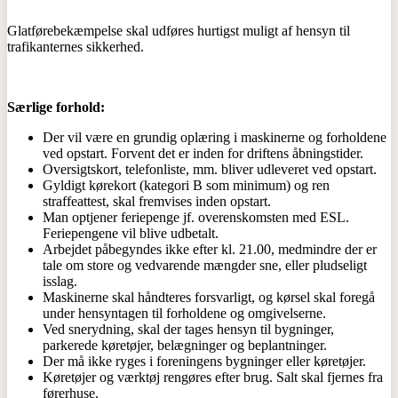
Glatførebekæmpelse skal udføres hurtigst muligt af hensyn til
trafikanternes sikkerhed.
Særlige forhold:
Der vil være en grundig oplæring i maskinerne og forholdene
ved opstart. Forvent det er inden for driftens åbningstider.
Oversigtskort, telefonliste, mm. bliver udleveret ved opstart.
Gyldigt kørekort (kategori B som minimum) og ren
straffeattest, skal fremvises inden opstart.
Man optjener feriepenge jf. overenskomsten med ESL.
Feriepengene vil blive udbetalt.
Arbejdet påbegyndes ikke efter kl. 21.00, medmindre der er
tale om store og vedvarende mængder sne, eller pludseligt
isslag.
Maskinerne skal håndteres forsvarligt, og kørsel skal foregå
under hensyntagen til forholdene og omgivelserne.
Ved snerydning, skal der tages hensyn til bygninger,
parkerede køretøjer, belægninger og beplantninger.
Der må ikke ryges i foreningens bygninger eller køretøjer.
Køretøjer og værktøj rengøres efter brug. Salt skal fjernes fra
førerhuse.