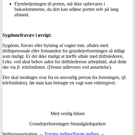
Fjernbetjeningen til porten, må ikke opbevares i
bukselommerne, da den kan udløse porten selv på lang
afstand.
Sygdom/fravær i øvrigt:
Sygdom, fravær eller bytning af vagter mm. aftales med
driftspersonale eller formanden for grundejerforeningen så tidligt
som muligt. Er det ikke muligt at træffe aftale med driftslederen,
f.eks. ved akut behov uden for driftslederens arbejdstid, skal dette
ske via jf. telefonlisten. (Denne udleveres ved ansættelse).
Der skal modtages svar fra en ansvarlig person fra foreningen, (jf.
telefonlisten), før man kan betragte en vagt som videregivet.
Med venlig hilsen
Grundejerforeningen Strandgårdsparken
Indlægsnavigation
← Forrige indlæg
Næste indlæg →