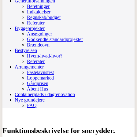
Generalforsamlingen
Beretninger
Indkaldelser
Regnskab/budget
Referater
Byggeprojekter
Ansøgninger
Godkendte standardprojekter
Brændeovn
Bestyrelsen
Hvem-hvad-hvor?
Referater
Arrangementer
Fastelavnsfest
Loppemarked
Gårdprisen
Åbent Hus
Containerplads / dagrenovation
Nye grundejere
FAQ
Funktionsbeskrivelse for snerydder.