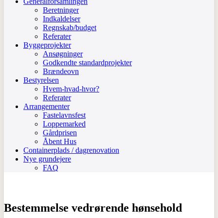
Generalforsamlingen
Beretninger
Indkaldelser
Regnskab/budget
Referater
Byggeprojekter
Ansøgninger
Godkendte standardprojekter
Brændeovn
Bestyrelsen
Hvem-hvad-hvor?
Referater
Arrangementer
Fastelavnsfest
Loppemarked
Gårdprisen
Åbent Hus
Containerplads / dagrenovation
Nye grundejere
FAQ
Bestemmelse vedrørende hønsehold