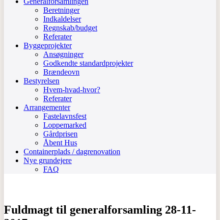
Generalforsamlingen
Beretninger
Indkaldelser
Regnskab/budget
Referater
Byggeprojekter
Ansøgninger
Godkendte standardprojekter
Brændeovn
Bestyrelsen
Hvem-hvad-hvor?
Referater
Arrangementer
Fastelavnsfest
Loppemarked
Gårdprisen
Åbent Hus
Containerplads / dagrenovation
Nye grundejere
FAQ
Fuldmagt til generalforsamling 28-11-