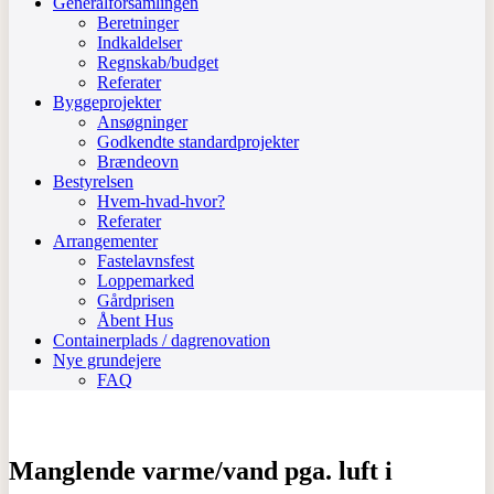
Generalforsamlingen
Beretninger
Indkaldelser
Regnskab/budget
Referater
Byggeprojekter
Ansøgninger
Godkendte standardprojekter
Brændeovn
Bestyrelsen
Hvem-hvad-hvor?
Referater
Arrangementer
Fastelavnsfest
Loppemarked
Gårdprisen
Åbent Hus
Containerplads / dagrenovation
Nye grundejere
FAQ
Manglende varme/vand pga. luft i