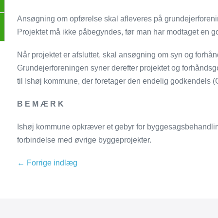
Ansøgning om opførelse skal afleveres på grundejerforen
Projektet må ikke påbegyndes, før man har modtaget en g
Når projektet er afsluttet, skal ansøgning om syn og forh
Grundejerforeningen syner derefter projektet og forhåndsg
til Ishøj kommune, der foretager den endelig godkendels (
B E M Æ R K
Ishøj kommune opkræver et gebyr for byggesagsbehandling
forbindelse med øvrige byggeprojekter.
← Forrige indlæg