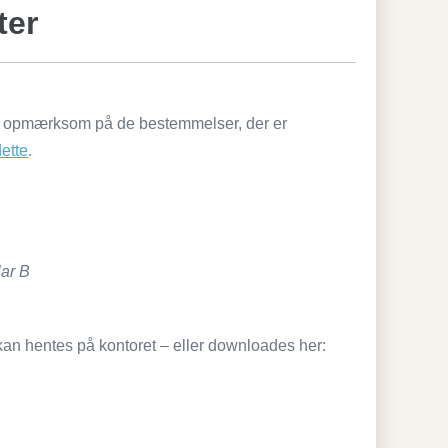
ter
e opmærksom på de bestemmelser, der er
dette
.
lar B
kan hentes på kontoret – eller downloades her: